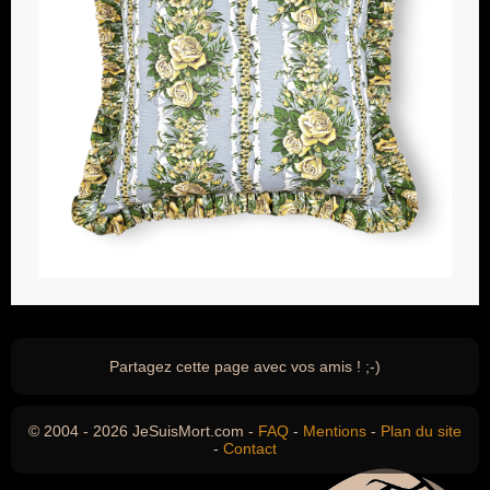
Partagez cette page avec vos amis ! ;-)
© 2004 - 2026 JeSuisMort.com -
FAQ
-
Mentions
-
Plan du site
-
Contact