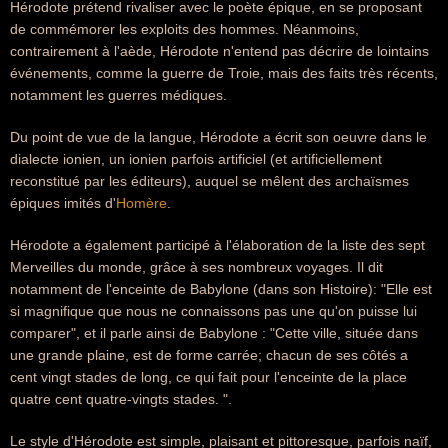
Hérodote prétend rivaliser avec le poète épique, en se proposant
de commémorer les exploits des hommes. Néanmoins,
contrairement à l'aède, Hérodote n'entend pas décrire de lointains
événements, comme la guerre de Troie, mais des faits très récents,
notamment les guerres médiques.
Du point de vue de la langue, Hérodote a écrit son oeuvre dans le
dialecte ionien, un ionien parfois artificiel (et artificiellement
reconstitué par les éditeurs), auquel se mêlent des archaïsmes
épiques imités d'
Homère
.
Hérodote a également participé à l'élaboration de la liste des sept
Merveilles du monde, grâce à ses nombreux voyages. Il dit
notamment de l'enceinte de Babylone (dans son Histoire): "Elle est
si magnifique que nous ne connaissons pas une qu'on puisse lui
comparer", et il parle ainsi de Babylone : "Cette ville, située dans
une grande plaine, est de forme carrée; chacun de ses côtés a
cent vingt stades de long, ce qui fait pour l'enceinte de la place
quatre cent quatre-vingts stades. ".
Le style d'Hérodote est simple, plaisant et pittoresque, parfois naïf,