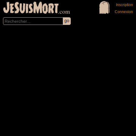
JeSuisMort
Inscription
.com
Connexion