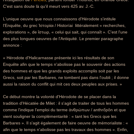
C'est sans doute là qu'il meurt vers 425 av. J.-C.
L'unique oeuvre que nous connaissons d'Hérodote s'intitule
l'Enquête, du grec Ἱστορίαι / Historíai  littéralement « recherches,
explorations », de ἵστωρ, « celui qui sait, qui connaît ». C'est l'une
des plus longues oeuvres de l'Antiquité. Le premier paragraphe
annonce :
« Hérodote d'Halicarnasse présente ici les résultats de son
Enquête afin que le temps n'abolisse pas le souvenir des actions
des hommes et que les grands exploits accomplis soit par les
Grecs, soit par les Barbares, ne tombent pas dans l'oubli ; il donne
aussi la raison du conflit qui mit ces deux peuples aux prises. »
Ce début montre la volonté d'Hérodote de se placer dans la
tradition d'Hécatée de Milet : il s'agit de traiter de tous les hommes
comme l'indique l'emploi du terme ἀνθρώπων / anthrốpôn et que
vient souligner la complémentarité : « tant les Grecs que les
Barbares ». Il s'agit également de faire oeuvre de mémorialiste : «
afin que le temps n'abolisse pas les travaux des hommes ». Enfin,