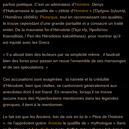
parfois poétique. C'est un admirateur d'
Homère
 Denys
d'Halicarnasse le qualifie de « zélote d'
Homère
» (Ὁμήρου ζηλωτής
/ Homếrou zêlôtếs).
Plutarque
, tout en reconnaissant ces qualités,
le trouve cependant d'une grande partialité et a consacré un traité
entier, De la mauvaise foi d'Hérodote (Περὶ τῆς Ἡροδότου
Κακοηθείας / Peri tês Hêrodotou kakoêtheias), pour montrer qu'il
est injuste avec les Grecs :
« Il a abusé bien des lecteurs par sa simplicité même ; il faudrait
bien des livres pour passer en revue l'ensemble de ses mensonges
et de ses spéculations. »
Ces accusations sont exagérées : la naïveté et la crédulité
d'Hérodote, bien que réelles, se cantonnent généralement aux
anecdotes dont il est friand. En revanche, lorsqu'il ne trouve
aucune trace des Hyperboréens mentionnés dans les légendes
grecques, il tient à le mentionner.
Le fait est que les Anciens, loin de voir en lui le « Père de l'histoire
», ne l'apprécient guère.
Aristote
le qualifie de « mythologue » dans