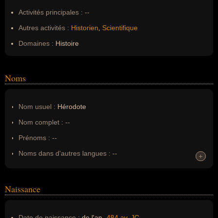
Activités principales :
--
Autres activités :
Historien
,
Scientifique
Domaines :
Histoire
Noms
Nom usuel :
Hérodote
Nom complet :
--
Prénoms :
--
Noms dans d'autres langues :
--
+
+
Homonymes :
0
(aucun)
Naissance
Nom de famille :
Hérodote
Pseudonyme :
--
Date de naissance :
de l'an
-484 av. JC