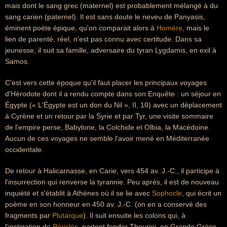
mais dont le sang grec (maternel) est probablement mélangé à du
sang carien (paternel). Il est sans doute le neveu de Panyasis,
éminent poète épique, qu'on comparait alors à
Homère
, mais le
lien de parenté, réel, n'est pas connu avec certitude. Dans sa
jeunesse, il suit sa famille, adversaire du tyran Lygdamis, en exil à
Samos.
C'est vers cette époque qu'il faut placer les principaux voyages
d'Hérodote dont il a rendu compte dans son Enquête : un séjour en
Égypte (« L'Égypte est un don du Nil », II, 10) avec un déplacement
à Cyrène et un retour par la Syrie et par Tyr, une visite sommaire
de l'empire perse, Babylone, la Colchide et Olbia, la Macédoine.
Aucun de ces voyages ne semble l'avoir mené en Méditerranée
occidentale.
De retour à Halicarnasse, en Carie, vers 454 av. J.-C., il participe à
l'insurrection qui renverse la tyrannie. Peu après, il est de nouveau
inquiété et s'établit à Athènes où il se lie avec
Sophocle
, qui écrit un
poème en son honneur en 450 av. J.-C. (on en a conservé des
fragments par
Plutarque
). Il suit ensuite les colons qui, à
l'instigation de
Périclès
, partent fonder Thourioi, en Grande Grèce.