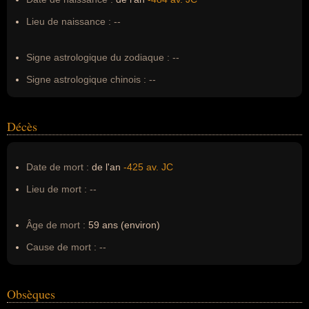
Surnom :
--
Lieu de naissance :
--
Erreurs d'écriture :
père de l'Histoire
Signe astrologique du zodiaque :
--
Signe astrologique chinois :
--
Décès
Date de mort :
de l'an
-425 av. JC
Lieu de mort :
--
Âge de mort :
59 ans (environ)
Cause de mort :
--
Obsèques