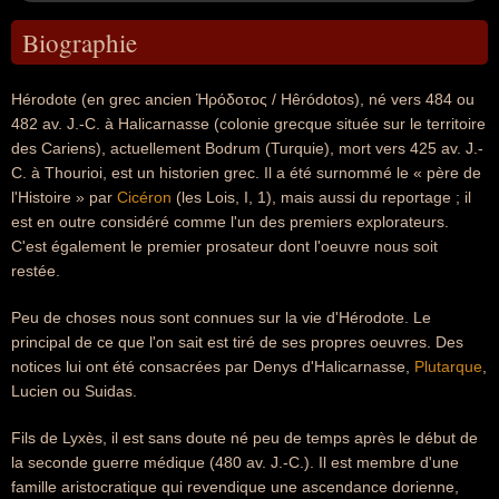
Biographie
Hérodote (en grec ancien Ἡρόδοτος / Hêródotos), né vers 484 ou
482 av. J.-C. à Halicarnasse (colonie grecque située sur le territoire
des Cariens), actuellement Bodrum (Turquie), mort vers 425 av. J.-
C. à Thourioi, est un historien grec. Il a été surnommé le « père de
l'Histoire » par
Cicéron
(les Lois, I, 1), mais aussi du reportage ; il
est en outre considéré comme l'un des premiers explorateurs.
C'est également le premier prosateur dont l'oeuvre nous soit
restée.
Peu de choses nous sont connues sur la vie d'Hérodote. Le
principal de ce que l'on sait est tiré de ses propres oeuvres. Des
notices lui ont été consacrées par Denys d'Halicarnasse,
Plutarque
,
Lucien ou Suidas.
Fils de Lyxès, il est sans doute né peu de temps après le début de
la seconde guerre médique (480 av. J.-C.). Il est membre d'une
famille aristocratique qui revendique une ascendance dorienne,