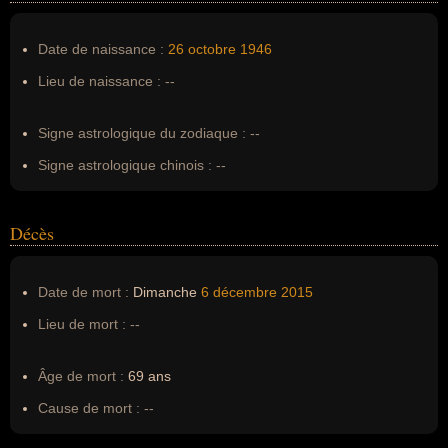
Nom de famille :
Woodlawn
Pseudonyme :
--
Date de naissance :
26 octobre
1946
Surnom :
--
Lieu de naissance :
--
Erreurs d'écriture :
Haroldo Santiago Franceschi Rodríguez
Danhak
Signe astrologique du zodiaque :
--
Signe astrologique chinois :
--
Décès
Date de mort :
Dimanche
6 décembre
2015
Lieu de mort :
--
Âge de mort :
69 ans
Cause de mort :
--