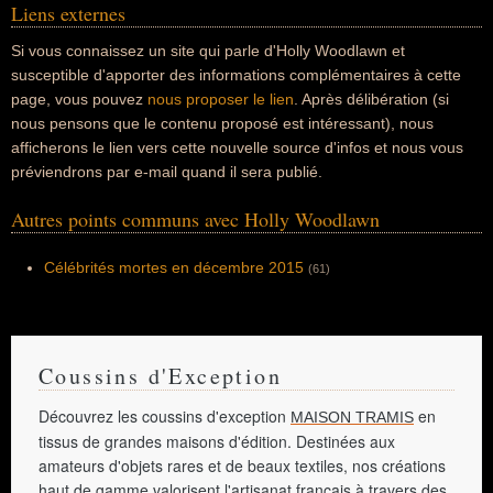
Liens externes
Si vous connaissez un site qui parle d'Holly Woodlawn et
susceptible d'apporter des informations complémentaires à cette
page, vous pouvez
nous proposer le lien
. Après délibération (si
nous pensons que le contenu proposé est intéressant), nous
afficherons le lien vers cette nouvelle source d'infos et nous vous
préviendrons par e-mail quand il sera publié.
Autres points communs avec Holly Woodlawn
Célébrités mortes en décembre 2015
(61)
Coussins d'Exception
Découvrez les coussins d'exception
en
MAISON TRAMIS
tissus de grandes maisons d'édition. Destinées aux
amateurs d'objets rares et de beaux textiles, nos créations
haut de gamme valorisent l'artisanat français à travers des