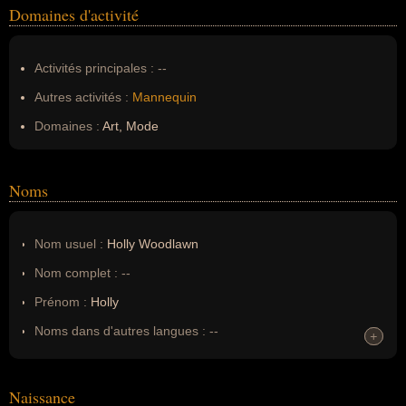
Domaines d'activité
Activités principales :
--
Autres activités :
Mannequin
Domaines :
Art, Mode
Noms
Nom usuel :
Holly Woodlawn
Nom complet :
--
Prénom :
Holly
Noms dans d'autres langues :
--
+
+
Homonymes :
0
(aucun)
Naissance