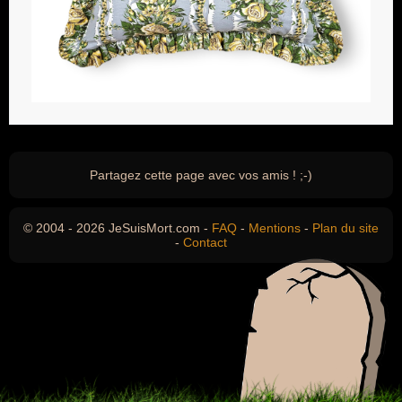
Partagez cette page avec vos amis ! ;-)
© 2004 - 2026 JeSuisMort.com -
FAQ
-
Mentions
-
Plan du site
-
Contact