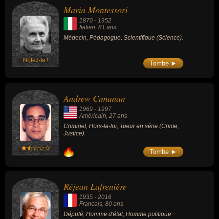
Maria Montessori
1870
-
1952
Italien
, 81 ans
Médecin, Pédagogue, Scientifique (Science).
Notez-le !
Tombe ►
Andrew Cunanan
1969
-
1997
Américain
, 27 ans
Criminel, Hors-la-loi, Tueur en série (Crime,
Justice).
Tombe ►
Réjean Lafrenière
1935
-
2016
Francais
, 80 ans
Député, Homme d'état, Homme politique