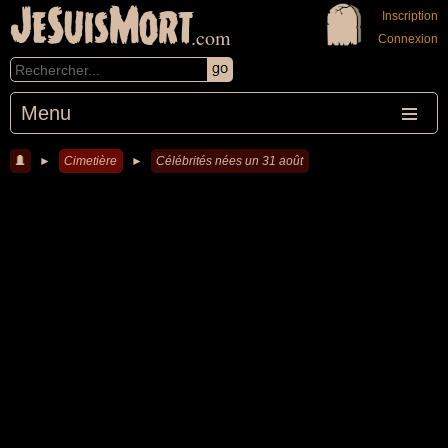
JeSuisMort
Inscription
.com
Connexion
Menu
►
Cimetière
►
Célébrités nées un 31 août