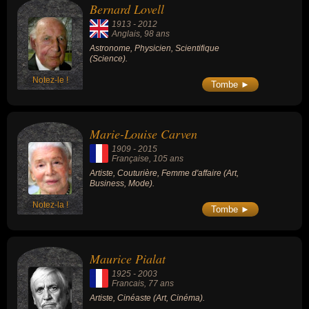
Bernard Lovell
1913
-
2012
Anglais
, 98 ans
Astronome, Physicien, Scientifique
(Science).
Notez-le !
Tombe ►
Marie-Louise Carven
1909
-
2015
Française
, 105 ans
Artiste, Couturière, Femme d'affaire (Art,
Business, Mode).
Notez-la !
Tombe ►
Maurice Pialat
1925
-
2003
Francais
, 77 ans
Artiste, Cinéaste (Art, Cinéma).