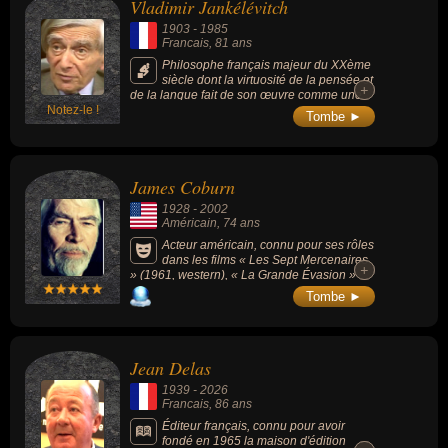
Vladimir Jankélévitch
1903
-
1985
Francais
, 81 ans
Philosophe français majeur du XXème
siècle dont la virtuosité de la pensée et
+
+
de la langue fait de son œuvre comme une
Notez-le !
cantate au service de la vie, dont la richesse
Tombe ►
et le sens apparaissent dans l'imprévu, le
fugace, l'inattendu, dans lesquels se révèlent
les grandeurs et misères des hommes : « Le
Je-ne-sais-quoi et le Presque-rien » (1957),
James Coburn
« Traité des Vertus » (1949) ou « La musique
et l'ineffable » (1961).
1928
-
2002
Américain
, 74 ans
Acteur américain, connu pour ses rôles
dans les films « Les Sept Mercenaires
+
+
» (1961, western), « La Grande Évasion »
(1963, guerre, avec Steve McQueen), «
Tombe ►
Charade » (1963, policier, avec Audrey
Hepburn), « Major Dundee » (1965, western,
avec Charlton Heston), « Il était une fois la
révolution » (1971, western, de Sergio
Jean Delas
Leone), « Pat Garrett et Billy le Kid » (1973,
western), « La Bataille de Midway » (1973,
1939
-
2026
guerre, avec Charlton Heston), « Croix de fer
Francais
, 86 ans
» (1977, guerre) ou « Affliction » (1997,
drame).
Éditeur français, connu pour avoir
fondé en 1965 la maison d'édition