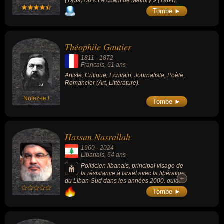
(1959) ou « Le chant de Mallory » (1964).
Tombe ►
Théophile Gautier
1811
-
1872
Francais
, 61 ans
Artiste, Critique, Écrivain, Journaliste, Poète,
Romancier (Art, Littérature).
Notez-le !
Tombe ►
Hassan Nasrallah
1960
-
2024
Libanais
, 64 ans
Politicien libanais, principal visage de
la résistance à Israël avec la libération
+
+
du Liban-Sud dans les années 2000, guide
religieux du Hezbollah (mouvement politique
Tombe ►
islamiste chiite libanais), il fut l'un des
dirigeants du Liban, assassiné par Israël par
une frappe en 2024.