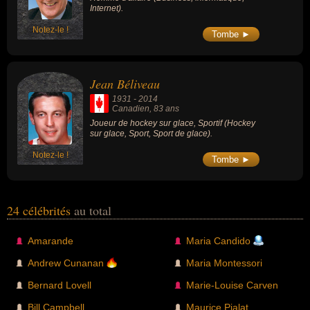
Internet).
Notez-le !
Tombe ►
Jean Béliveau
1931
-
2014
Canadien
, 83 ans
Joueur de hockey sur glace, Sportif (Hockey
sur glace, Sport, Sport de glace).
Notez-le !
Tombe ►
24 célébrités
au total
Amarande
Maria Candido
Andrew Cunanan
Maria Montessori
Bernard Lovell
Marie-Louise Carven
Bill Campbell
Maurice Pialat