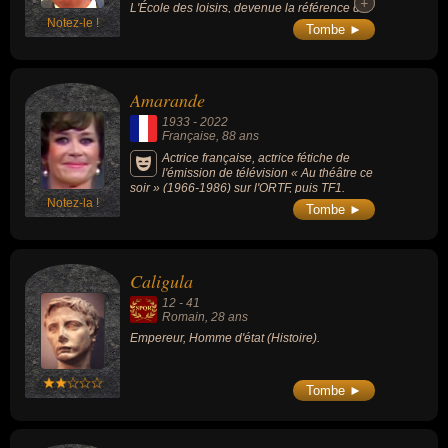
+
+
L'École des loisirs, devenue la référence de
Notez-le !
la littérature de jeunesse en France, il a
Tombe ►
révolutionné le secteur en s'éloignant des
ouvrages pédagogiques pour promouvoir
l'album comme un objet de création
artistique et littéraire autonome.
Amarande
1933
-
2022
Française
, 88 ans
Actrice française, actrice fétiche de
l'émission de télévision « Au théâtre ce
soir » (1966-1986) sur l'ORTF, puis TF1.
Notez-la !
Tombe ►
Caligula
12
-
41
Romain
, 28 ans
Empereur, Homme d'état (Histoire).
Tombe ►