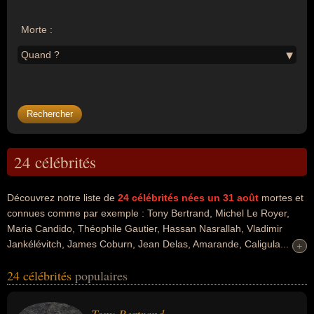
Morte :
Quand ?
24 célébrités
Découvrez notre liste de
24
célébrités nées un 31 août
mortes et
connues comme par exemple : Tony Bertrand, Michel Le Royer,
Maria Candido, Théophile Gautier, Hassan Nasrallah, Vladimir
Jankélévitch, James Coburn, Jean Delas, Amarande, Caligula...
+
+
Ces personnalités peuvent avoir des liens variés dans les
24 célébrités
populaires
domaines de l'athlétisme, de la politique, du sport, de l'art, du
cinéma, du doublage, du théâtre, de la musique, de la littérature,
de la guerre, de la religion, de la philosophie, du business ou de