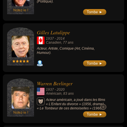
(Politique).
Notez-le !
Tombe ►
Gilles Latulippe
1937
-
2014
Canadien
, 77 ans
Acteur, Artiste, Comique (Art, Cinéma,
Humour).
Tombe ►
Warren Berlinger
1937
-
2020
Américain
, 83 ans
Acteur américain, a joué dans les films
« L'Enfant du divorce » (1956, drame),
+
+
« Le Tombeur de ces demoiselles » (1966,
Notez-le !
avec Elvis Presley), « Le Privé » (1973,
Tombe ►
policier), « Le Monde selon Garp » (1982,
avec Robin Williams) ou « Héros malgré lui »
(1992, avec Dustin Hoffman). Il a joué aussi