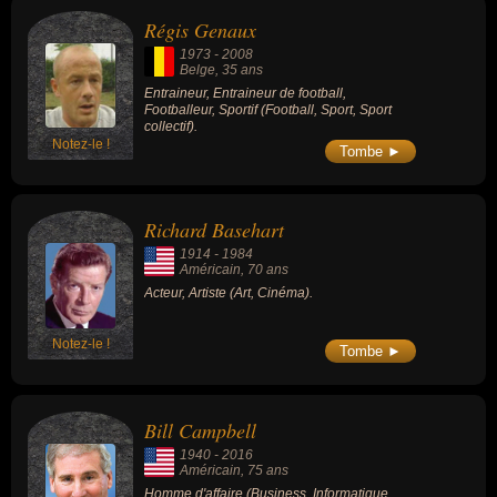
dans les séries « Johnny Staccato » (1960),
Régis Genaux
« Happy Days » (1975-1981), « Arabesque »
(1985-1989) ou « Columbo » (1991).
1973
-
2008
Belge
, 35 ans
Entraineur, Entraineur de football,
Footballeur, Sportif (Football, Sport, Sport
collectif).
Notez-le !
Tombe ►
Richard Basehart
1914
-
1984
Américain
, 70 ans
Acteur, Artiste (Art, Cinéma).
Notez-le !
Tombe ►
Bill Campbell
1940
-
2016
Américain
, 75 ans
Homme d'affaire (Business, Informatique,