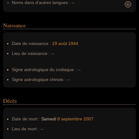
Noms dans d'autres langues :
--
+
+
Homonymes :
0
(aucun)
Naissance
Nom de famille :
Bizot
Pseudonyme :
--
Date de naissance :
19 août
1944
Surnom :
--
Lieu de naissance :
--
Erreurs d'écriture :
--
Signe astrologique du zodiaque :
--
Signe astrologique chinois :
--
Décès
Date de mort :
Samedi
8 septembre
2007
Lieu de mort :
--