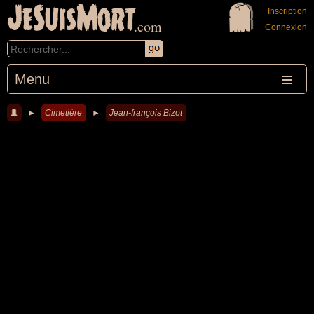
JeSuisMort
Inscription
.com
Connexion
Menu
►
Cimetière
►
Jean-françois Bizot