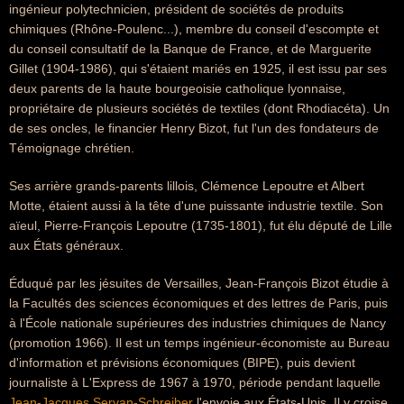
ingénieur polytechnicien, président de sociétés de produits
chimiques (Rhône-Poulenc...), membre du conseil d'escompte et
du conseil consultatif de la Banque de France, et de Marguerite
Gillet (1904-1986), qui s'étaient mariés en 1925, il est issu par ses
deux parents de la haute bourgeoisie catholique lyonnaise,
propriétaire de plusieurs sociétés de textiles (dont Rhodiacéta). Un
de ses oncles, le financier Henry Bizot, fut l'un des fondateurs de
Témoignage chrétien.
Ses arrière grands-parents lillois, Clémence Lepoutre et Albert
Motte, étaient aussi à la tête d'une puissante industrie textile. Son
aïeul, Pierre-François Lepoutre (1735-1801), fut élu député de Lille
aux États généraux.
Éduqué par les jésuites de Versailles, Jean-François Bizot étudie à
la Facultés des sciences économiques et des lettres de Paris, puis
à l'École nationale supérieures des industries chimiques de Nancy
(promotion 1966). Il est un temps ingénieur-économiste au Bureau
d'information et prévisions économiques (BIPE), puis devient
journaliste à L'Express de 1967 à 1970, période pendant laquelle
Jean-Jacques Servan-Schreiber
l'envoie aux États-Unis. Il y croise