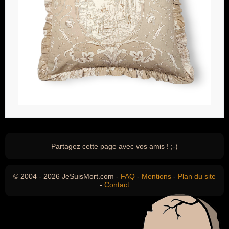
Partagez cette page avec vos amis ! ;-)
© 2004 - 2026 JeSuisMort.com -
FAQ
-
Mentions
-
Plan du site
-
Contact