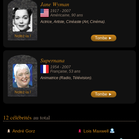
Jane Wyman
1917
-
2007
Américaine
, 90 ans
Actrice, Artiste, Cinéaste (Art, Cinéma).
Notez-la !
Tombe ►
Supernana
1954
-
2007
Française
, 53 ans
Animatrice (Radio, Télévision).
Notez-la !
Tombe ►
12 célébrités
au total
André Gorz
Lois Maxwell