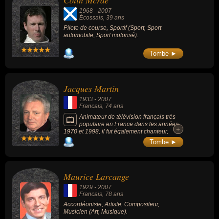
Colin Mcrae
littérature ou de la radio. Ces célébrités peuvent également avoir
1968
-
2007
été pilote de course, sportif, acteur, animateur, animateur de
Écossais
, 39 ans
télévision, artiste, chanteur, homme d'affaire, musicien, producteur,
Pilote de course, Sportif (Sport, Sport
automobile, Sport motorisé).
producteur de télévision, accordéoniste, compositeur, aventurier,
mime, journaliste, philosophe ou écrivain. En ce qui concerne leurs
Tombe ►
nationalités au moment de leurs morts, ils peuvent avoir été
écossais, francais, italien, américain, canadien, anglais ou
autrichien par exemple.
Jacques Martin
1933
-
2007
Francais
, 74 ans
Animateur de télévision français très
populaire en France dans les années
+
+
1970 et 1998, il fut également chanteur,
acteur et producteur d'émissions de
Tombe ►
divertissement comme « Le Petit Rapporteur
» (1975-1976), « L'École des fans » (1977-
1998), « Dimanche Martin » (1980-1998) ou
« Incroyable mais vrai » (1980-1983).
Maurice Larcange
1929
-
2007
Francais
, 78 ans
Accordéoniste, Artiste, Compositeur,
Musicien (Art, Musique).