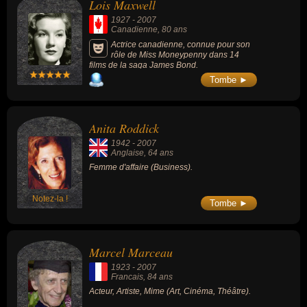
Lois Maxwell
1927
-
2007
Canadienne
, 80 ans
Actrice canadienne, connue pour son
rôle de Miss Moneypenny dans 14
films de la saga James Bond.
Tombe ►
Anita Roddick
1942
-
2007
Anglaise
, 64 ans
Femme d'affaire (Business).
Notez-la !
Tombe ►
Marcel Marceau
1923
-
2007
Francais
, 84 ans
Acteur, Artiste, Mime (Art, Cinéma, Théâtre).