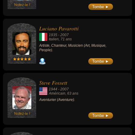
Notez-le !
Tombe ►
Luciano Pavarotti
1935
-
2007
Italien
, 71 ans
Artiste, Chanteur, Musicien (Art, Musique,
People).
Tombe ►
Steve Fossett
1944
-
2007
Américain
, 63 ans
Aventurier (Aventure).
Notez-le !
Tombe ►