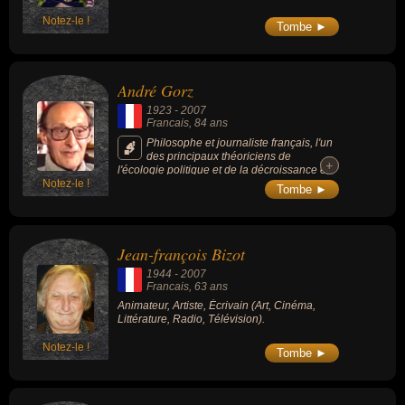
Notez-le !
Tombe ►
André Gorz
1923
-
2007
Francais
, 84 ans
Philosophe et journaliste français, l'un
des principaux théoriciens de
+
+
l'écologie politique et de la décroissance et
Notez-le !
cofondateur en 1964 du Nouvel Observateur.
Tombe ►
Jean-françois Bizot
1944
-
2007
Francais
, 63 ans
Animateur, Artiste, Écrivain (Art, Cinéma,
Littérature, Radio, Télévision).
Notez-le !
Tombe ►