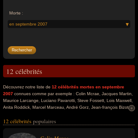
Morte :
en septembre 2007
12 célébrités
Découvrez notre liste de
12
célébrités mortes en septembre
2007
connues comme par exemple : Colin Mcrae, Jacques Martin,
Maurice Larcange, Luciano Pavarotti, Steve Fossett, Lois Maxwell,
Anita Roddick, Marcel Marceau, André Gorz, Jean-françois Bizot...
+
+
Ces personnalités peuvent avoir des liens variés dans les
12 célébrités
populaires
domaines du sport, du sport automobile, du sport motorisé, de l'art,
du cinéma, people, de la télévision, du théâtre, de la musique, de
l'aventure, du business, du journalisme, de la philosophie, de la