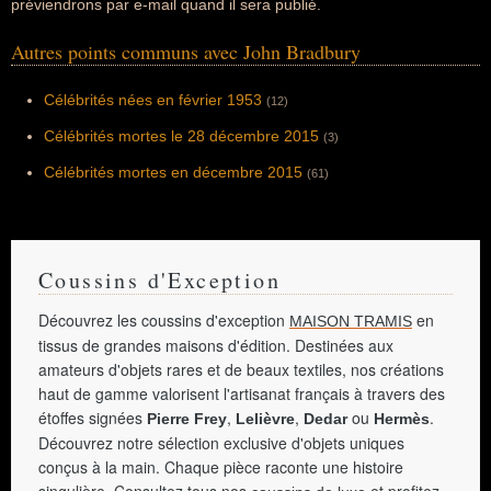
préviendrons par e-mail quand il sera publié.
Autres points communs avec John Bradbury
Célébrités nées en février 1953
(12)
Célébrités mortes le 28 décembre 2015
(3)
Célébrités mortes en décembre 2015
(61)
Coussins d'Exception
Découvrez les coussins d'exception
en
MAISON TRAMIS
tissus de grandes maisons d'édition. Destinées aux
amateurs d'objets rares et de beaux textiles, nos créations
haut de gamme valorisent l'artisanat français à travers des
étoffes signées
,
,
ou
.
Pierre Frey
Lelièvre
Dedar
Hermès
Découvrez notre sélection exclusive d'objets uniques
conçus à la main. Chaque pièce raconte une histoire