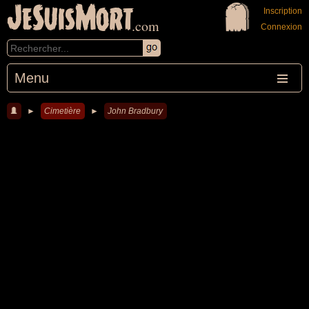
JeSuisMort
Inscription
.com
Connexion
Menu
►
Cimetière
►
John Bradbury