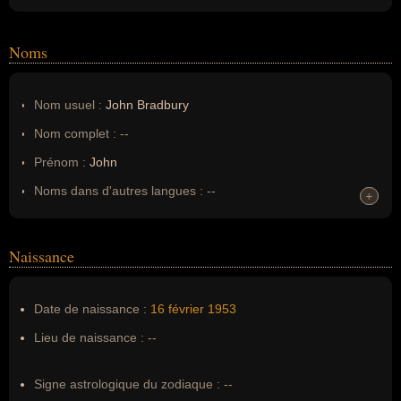
Noms
Nom usuel :
John Bradbury
Nom complet :
--
Prénom :
John
Noms dans d'autres langues :
--
+
+
Homonymes :
0
(aucun)
Naissance
Nom de famille :
Bradbury
Pseudonyme :
--
Date de naissance :
16 février
1953
Surnom :
--
Lieu de naissance :
--
Erreurs d'écriture :
John Bradbury, Brad
Signe astrologique du zodiaque :
--