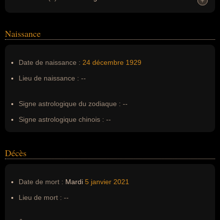
+
+
Vrai nom (4) :
Tschangyeul Kim
Prénoms :
--
Naissance
Noms dans d'autres langues :
김창열 (sud-coréen)
Homonymes :
0
(aucun)
Date de naissance :
24 décembre
1929
Lieu de naissance :
--
Nom de famille :
--
Pseudonyme :
--
Signe astrologique du zodiaque :
--
Surnom :
Le peintre de la goutte d’eau
Signe astrologique chinois :
--
Erreurs d'écriture :
--
Décès
Date de mort :
Mardi
5 janvier
2021
Lieu de mort :
--