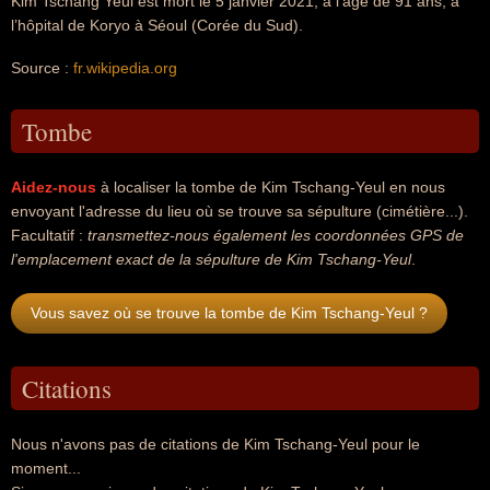
Kim Tschang Yeul est mort le 5 janvier 2021, à l'âge de 91 ans, à
l’hôpital de Koryo à Séoul (Corée du Sud).
Source :
fr.wikipedia.org
Tombe
Aidez-nous
à localiser la tombe de Kim Tschang-Yeul en nous
envoyant l'adresse du lieu où se trouve sa sépulture (cimétière...).
Facultatif :
transmettez-nous également les coordonnées GPS de
l'emplacement exact de la sépulture de Kim Tschang-Yeul
.
Vous savez où se trouve la tombe de Kim Tschang-Yeul ?
Citations
Nous n'avons pas de citations de Kim Tschang-Yeul pour le
moment...