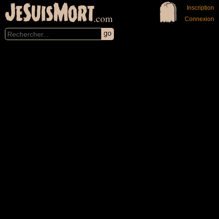
JeSuisMort
Inscription
.com
Connexion