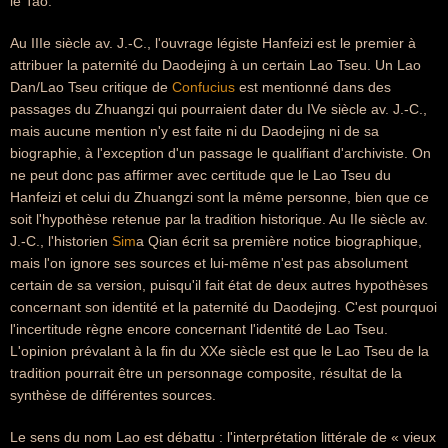
le Tao.
Au IIIe siècle av. J.-C., l'ouvrage légiste Hanfeizi est le premier à
attribuer la paternité du Daodejing à un certain Lao Tseu. Un Lao
Dan/Lao Tseu critique de
Confucius
est mentionné dans des
passages du Zhuangzi qui pourraient dater du IVe siècle av. J.-C.,
mais aucune mention n'y est faite ni du Daodejing ni de sa
biographie, à l'exception d'un passage le qualifiant d'archiviste. On
ne peut donc pas affirmer avec certitude que le Lao Tseu du
Hanfeizi et celui du Zhuangzi sont la même personne, bien que ce
soit l'hypothèse retenue par la tradition historique. Au IIe siècle av.
J.-C., l'historien
Sim
a Qian écrit sa première notice biographique,
mais l'on ignore ses sources et lui-même n'est pas absolument
certain de sa version, puisqu'il fait état de deux autres hypothèses
concernant son identité et la paternité du Daodejing. C'est pourquoi
l'incertitude règne encore concernant l'identité de Lao Tseu.
L'opinion prévalant à la fin du XXe siècle est que le Lao Tseu de la
tradition pourrait être un personnage composite, résultat de la
synthèse de différentes sources.
Le sens du nom Lao est débattu : l'interprétation littérale de « vieux