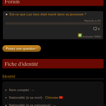
Forum
►
Est-ce que Lao tseu était marié dans sa jeunesse ?
Répondu à 0%
0
Anonyme 70809
Fiche d'identité
Identité
Nom complet :
--
Nationalité (à sa mort) :
Chinoise
Nationalité (à sa naissance) :
--