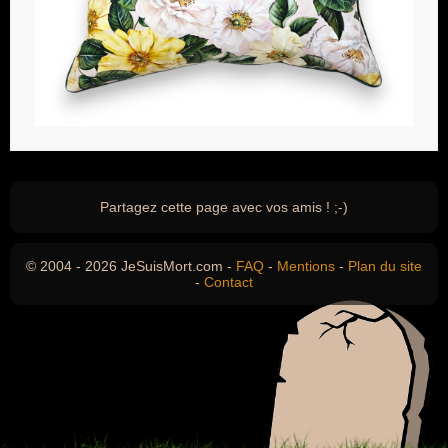
Partagez cette page avec vos amis ! ;-)
© 2004 - 2026 JeSuisMort.com -
FAQ
-
Mentions
-
Plan du site
-
Contact