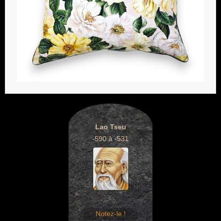
Lao Tseu
-590 à -531
Notez-le !