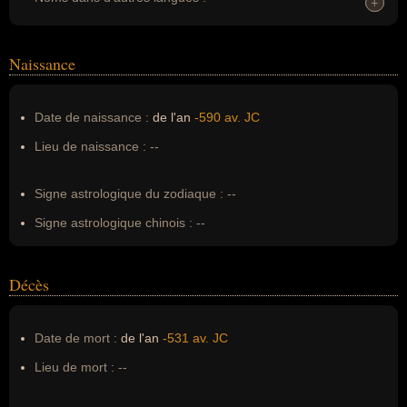
+
+
Homonymes :
0
(aucun)
Naissance
Nom de famille :
Tseu
Pseudonyme :
--
Date de naissance :
de l'an
-590 av. JC
Surnom :
--
Lieu de naissance :
--
Erreurs d'écriture :
Lao-tseu, lao tseu, laozi, Lao Zi
Signe astrologique du zodiaque :
--
Signe astrologique chinois :
--
Décès
Date de mort :
de l'an
-531 av. JC
Lieu de mort :
--