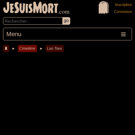
JeSuisMort
Inscription
.com
Connexion
Menu
►
Cimetière
►
Lao Tseu