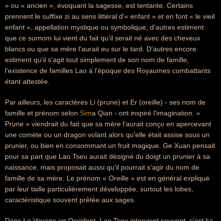
» ou « ancien », évoquant la sagesse, est tentante. Certains
prennent le suffixe zi au sens littéral d'« enfant » et en font « le vieil
enfant », appellation mystique ou symbolique, d'autres estiment
que ce surnom lui vient du fait qu'il serait né avec des cheveux
blancs ou que sa mère l'aurait eu sur le tard. D'autres encore
estiment qu'il s'agit tout simplement de son nom de famille,
l'existence de familles Lao à l'époque des Royaumes combattants
étant attestée.
Par ailleurs, les caractères Li (prune) et Er (oreille) - ses nom de
famille et prénom selon
Sim
a Qian - ont inspiré l'imagination. «
Prune » viendrait du fait que sa mère l'aurait conçu en apercevant
une comète ou un dragon volant alors qu'elle était assise sous un
prunier, ou bien en consommant un fruit magique. Ge Xuan pensait
pour sa part que Lao Tseu aurait désigné du doigt un prunier à sa
naissance, mais proposait aussi qu'il pourrait s'agir du nom de
famille de sa mère. Le prénom « Oreille » est en général expliqué
par leur taille particulièrement développée, surtout les lobes,
caractéristique souvent prêtée aux sages.
Dans Le Voyage en Occident, Lao Tseu intervient souvent, c'est lui