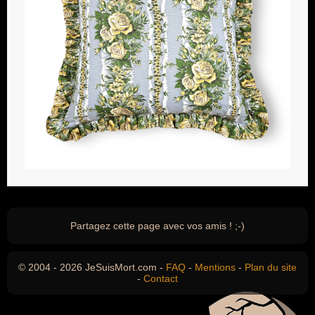
Partagez cette page avec vos amis ! ;-)
© 2004 - 2026 JeSuisMort.com -
FAQ
-
Mentions
-
Plan du site
-
Contact