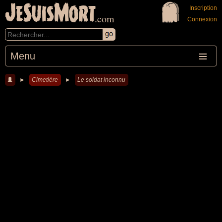
JeSuisMort
Inscription
.com
Connexion
Menu
►
Cimetière
►
Le soldat inconnu