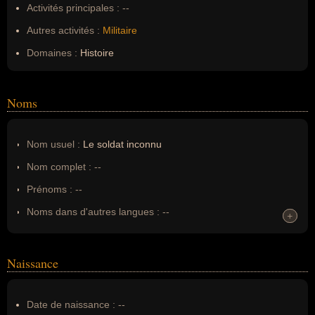
Activités principales :
--
Autres activités :
Militaire
Domaines :
Histoire
Noms
Nom usuel :
Le soldat inconnu
Nom complet :
--
Prénoms :
--
Noms dans d'autres langues :
--
+
+
Homonymes :
0
(aucun)
Naissance
Nom de famille :
Le soldat inconnu
Pseudonyme :
--
Date de naissance :
--