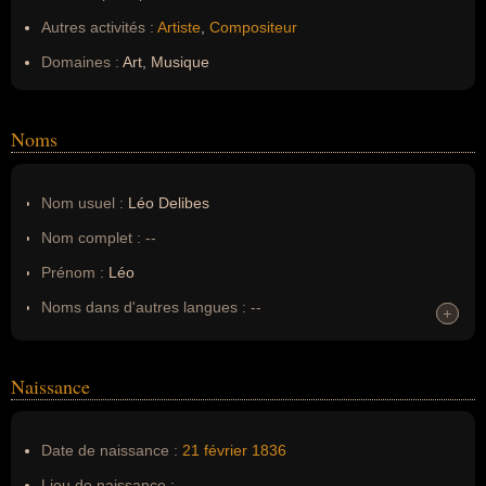
Autres activités :
Artiste
,
Compositeur
Domaines :
Art, Musique
Noms
Nom usuel :
Léo Delibes
Nom complet :
--
Prénom :
Léo
Noms dans d'autres langues :
--
+
+
Homonymes :
0
(aucun)
Naissance
Nom de famille :
Delibes
Pseudonyme :
--
Date de naissance :
21 février
1836
Surnom :
--
Lieu de naissance :
--