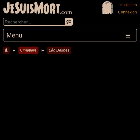
JeSuisMort
Inscription
.com
Connexion
Menu
►
Cimetière
►
Léo Delibes