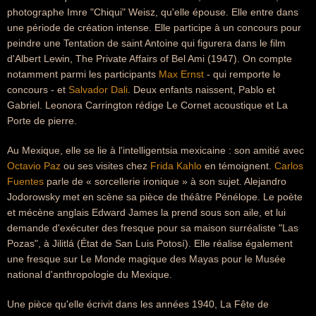
photographe Imre "Chiqui" Weisz, qu'elle épouse. Elle entre dans
une période de création intense. Elle participe à un concours pour
peindre une Tentation de saint Antoine qui figurera dans le film
d'Albert Lewin, The Private Affairs of Bel Ami (1947). On compte
notamment parmi les participants
Max Ernst
- qui remporte le
concours - et
Salvador Dali
. Deux enfants naissent, Pablo et
Gabriel. Leonora Carrington rédige Le Cornet acoustique et La
Porte de pierre.
Au Mexique, elle se lie à l'intelligentsia mexicaine : son amitié avec
Octavio Paz
ou ses visites chez
Frida Kahlo
en témoignent.
Carlos
Fuentes
parle de « sorcellerie ironique » à son sujet. Alejandro
Jodorowsky met en scène sa pièce de théâtre Pénélope. Le poète
et mécène anglais Edward James la prend sous son aile, et lui
demande d'exécuter des fresque pour sa maison surréaliste "Las
Pozas", à Jilitlá (État de San Luis Potosí). Elle réalise également
une fresque sur Le Monde magique des Mayas pour le Musée
national d'anthropologie du Mexique.
Une pièce qu'elle écrivit dans les années 1940, La Fête de