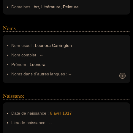
Domaines :
Art, Littérature, Peinture
Noms
Nom usuel :
Leonora Carrington
Nom complet :
--
Prénom :
Leonora
Noms dans d'autres langues :
--
+
+
Homonymes :
0
(aucun)
Naissance
Nom de famille :
Carrington
Pseudonyme :
--
Date de naissance :
6 avril
1917
Surnom :
--
Lieu de naissance :
--
Erreurs d'écriture :
--