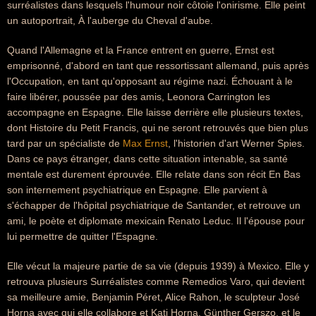
surréalistes dans lesquels l'humour noir côtoie l'onirisme. Elle peint
un autoportrait, À l'auberge du Cheval d'aube.
Quand l'Allemagne et la France entrent en guerre, Ernst est
emprisonné, d'abord en tant que ressortissant allemand, puis après
l'Occupation, en tant qu'opposant au régime nazi. Échouant à le
faire libérer, poussée par des amis, Leonora Carrington les
accompagne en Espagne. Elle laisse derrière elle plusieurs textes,
dont Histoire du Petit Francis, qui ne seront retrouvés que bien plus
tard par un spécialiste de
Max Ernst
, l'historien d'art Werner Spies.
Dans ce pays étranger, dans cette situation intenable, sa santé
mentale est durement éprouvée. Elle relate dans son récit En Bas
son internement psychiatrique en Espagne. Elle parvient à
s'échapper de l'hôpital psychiatrique de Santander, et retrouve un
ami, le poète et diplomate mexicain Renato Leduc. Il l'épouse pour
lui permettre de quitter l'Espagne.
Elle vécut la majeure partie de sa vie (depuis 1939) à Mexico. Elle y
retrouva plusieurs Surréalistes comme Remedios Varo, qui devient
sa meilleure amie, Benjamin Péret, Alice Rahon, le sculpteur José
Horna avec qui elle collabore et Kati Horna, Günther Gerszo, et le