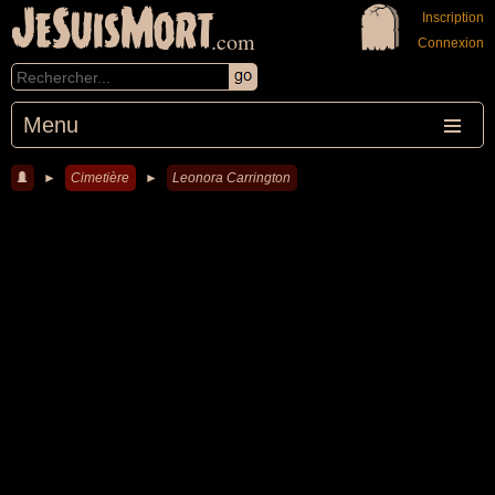
JeSuisMort
Inscription
.com
Connexion
Menu
►
Cimetière
►
Leonora Carrington