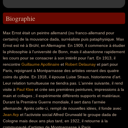
Biographie
Max Ernst était un peintre allemand (ou franco-allemand pour
certains) de la mouvance dada, surréaliste puis pataphysique. Max
Ernst est né à Brühl, en Allemagne. En 1909, il commence à étudier
la philosophie à l'université de Bonn, mais il abandonne rapidement
les cours pour se consacrer à son intérêt pour l'art. En 1913, il
rencontre
Guillaume Apollinaire
et
Robert Delaunay
et part pour
Paris, rejoignant à Montparnasse des artistes venant des quatre
coins du globe. En 1918, il épouse Luise Straus, historienne d'art.
Leur relation tumultueuse ne tiendra pas. L'année suivante, il rend
visite à
Paul Klee
et crée ses premières peintures, impressions à la
main et collages ; il expérimente différents supports et matériaux.
Durant la Première Guerre mondiale, il sert dans l'armée
allemande. Après celle-ci, rempli de nouvelles idées, il fonde avec
Jean Arp
et l'activiste social Alfred Grunwald le groupe dada de
Cologne mais deux ans plus tard, en 1922, il retourne à la
communauté d'artistes de Montparnasse à Paris.