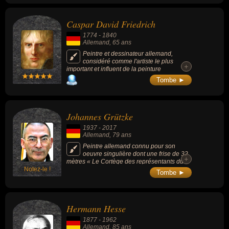
Caspar David Friedrich
1774
-
1840
Allemand
, 65 ans
Peintre et dessinateur allemand,
considéré comme l'artiste le plus
+
important et influent de la peinture
romantique allemande du XIXe siècle. Il est
Tombe ►
particulièrement connu pour ses tableaux «
Le Voyageur contemplant une mer de
nuages » (1818) et « La Mer de glace »
(1823-1824).
Johannes Grützke
1937
-
2017
Allemand
, 79 ans
Peintre allemand connu pour son
oeuvre singulière dont une frise de 32
+
mètres « Le Cortège des représentants du
Notez-le !
peuple ».
Tombe ►
Hermann Hesse
1877
-
1962
Allemand
, 85 ans