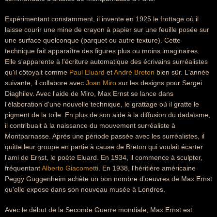
Expérimentant constamment, il invente en 1925 le frottage où il
laisse courir une mine de crayon à papier sur une feuille posée sur
une surface quelconque (parquet ou autre texture). Cette
technique fait apparaître des figures plus ou moins imaginaires.
Elle s'apparente à l'écriture automatique des écrivains surréalistes
qu'il côtoyait comme
Paul Eluard
et
André Breton
bien sûr. L'année
suivante, il collabore avec
Joan Miro
sur les designs pour Sergei
Diaghilev. Avec l'aide de Miro, Max Ernst se lance dans
l'élaboration d'une nouvelle technique, le grattage où il gratte le
pigment de la toile. En plus de son aide à la diffusion du dadaïsme,
il contribuait à la naissance du mouvement surréaliste à
Montparnasse. Après une période passée avec les surréalistes, il
quitte leur groupe en partie à cause de Breton qui voulait écarter
l'ami de Ernst, le poète Eluard. En 1934, il commence à sculpter,
fréquentant
Alberto Giacometti
. En 1938, l'héritière américaine
Peggy Guggenheim achète un bon nombre d'oeuvres de Max Ernst
qu'elle expose dans son nouveau musée à Londres.
Avec le début de la Seconde Guerre mondiale, Max Ernst est