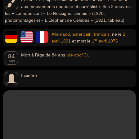
aux mouvements dadaïste et surréaliste. Ses 2 oeuvres
les + connues sont « Le Rossignol chinois » (1920,
photomontage) et « L'Éléphant de Célèbes » (1921, tableau).
Allemand
,
américain
,
francais
, né le
2
er
avril
1891
et mort le
1
avril
1976
Mort à l'âge de 84 ans
(de quoi ?)
.
84
ans
Incinéré.