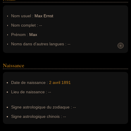
Nom usuel :
Max Ernst
Nom complet :
--
Prénom :
Max
Noms dans d'autres langues :
--
+
Homonymes :
0
(aucun)
Naissance
Nom de famille :
Ernst
Pseudonyme :
--
Date de naissance :
2 avril
1891
Surnom :
--
Lieu de naissance :
--
Erreurs d'écriture :
MAX ERNEST, max enst, m.ernst, m.
ernst, mr ernst
Signe astrologique du zodiaque :
--
Signe astrologique chinois :
--