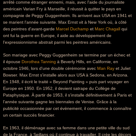
arrêté comme étranger ennemi, mais, avec l'aide du journaliste
américain Varian Fry à Marseille, il réussit à quitter le pays en
compagnie de Peggy Guggenheim. Ils arrivent aux USA en 1941 et
se marient l'année suivante. Max Ernst vit à New York où, à côté
des peintres d'avant-garde
Marcel Duchamp
et
Marc Chagall
qui
ont fui la guerre en Europe, il aide au développement de
l'expressionnisme abstrait parmi les peintres américains.
Son mariage avec Peggy Guggenheim se termine par un échec et
il épouse
Dorothea Tanning
à Beverly Hills, en Californie, en
octobre 1946, lors d'une double cérémonie avec
Man Ray
et Juliet
Bowser. Max Ernst s'installe alors aux USA à Sedona, en Arizona.
En 1948, il écrit le traité « Beyond Painting » puis part voyager en
Europe en 1950. En 1952, il devient satrape du Collège de
Pataphysique. À partir de 1953, il s'installe définitivement à Paris et
l'année suivante gagne les biennales de Venise. Grâce à la
publicité occasionnée par cet évènement, il commence à connaître
un certain succès financier.
En 1963, il déménage avec sa femme dans une petite ville du sud
de la France, à Seillans où il continue à travailler. Il crée les décors