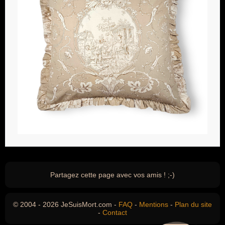
Partagez cette page avec vos amis ! ;-)
© 2004 - 2026 JeSuisMort.com -
FAQ
-
Mentions
-
Plan du site
-
Contact