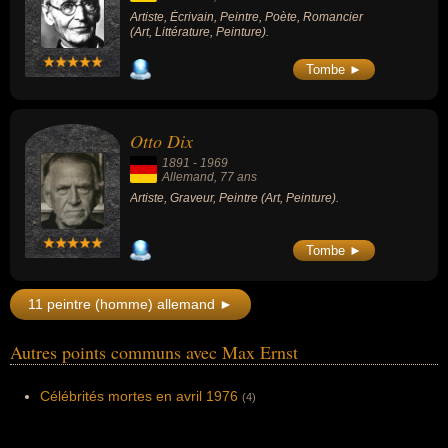
Artiste, Écrivain, Peintre, Poète, Romancier
(Art, Littérature, Peinture).
Tombe ►
Otto Dix
1891
-
1969
Allemand
, 77 ans
Artiste, Graveur, Peintre (Art, Peinture).
Tombe ►
11 peintre (homme) allemand ►
Autres points communs avec Max Ernst
Célébrités mortes en avril 1976
(4)