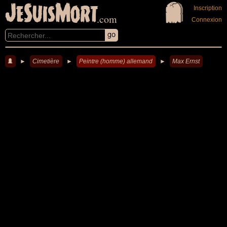
JeSuisMort
Inscription
.com
Connexion
►
Cimetière
►
Peintre (homme) allemand
►
Max Ernst