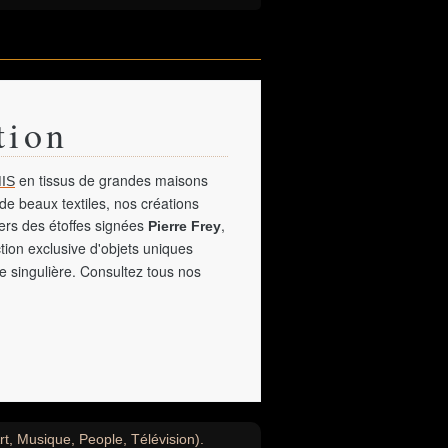
tion
en tissus de grandes maisons
IS
de beaux textiles, nos créations
vers des étoffes signées
,
Pierre Frey
tion exclusive d'objets uniques
e singulière. Consultez tous nos
Art, Musique, People, Télévision).