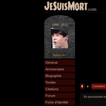
JeSuisMort
.com
1990 - 2015
Notez-le !
Général
Anniversaire
Biographie
Tombe
►
Cimetière
Citations
Forum
En poursuivant vo
Fiche d'identité