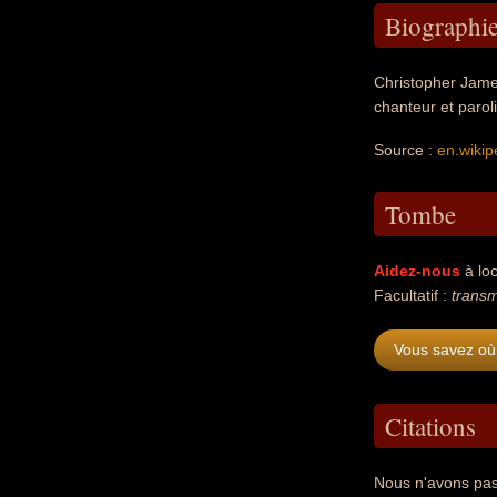
Biographi
Christopher James
chanteur et parol
Source :
en.wikip
Tombe
Aidez-nous
à loc
Facultatif :
transm
Vous savez où 
Citations
Nous n'avons pas 