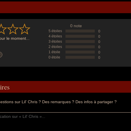
0 note
5 étoiles
0
4 étoiles
0
ur le moment...
3 étoiles
0
2 étoiles
0
1 étoile
0
?
0 étoile
0
res
stions sur Lil' Chris ? Des remarques ? Des infos à partager ?