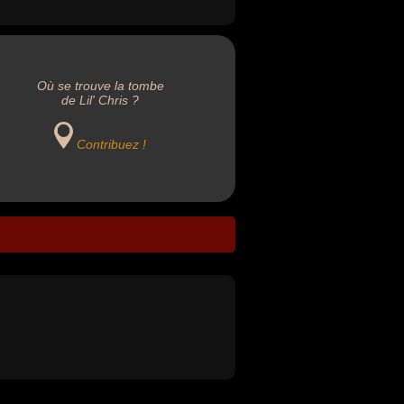
Où se trouve la tombe
de Lil' Chris ?
Contribuez !