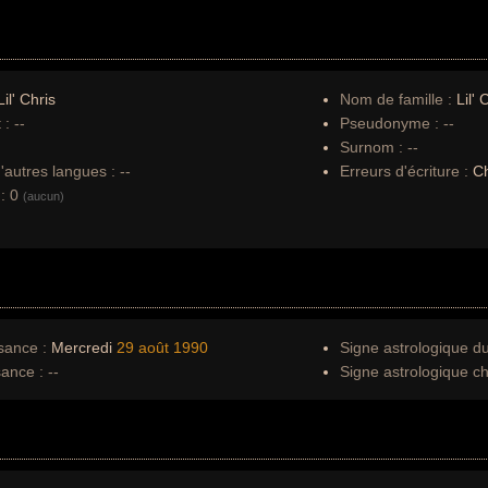
il' Chris
Nom de famille :
Lil' 
 :
--
Pseudonyme :
--
Surnom :
--
autres langues :
--
Erreurs d'écriture :
Ch
:
0
(aucun)
sance :
Mercredi
29 août
1990
Signe astrologique d
sance :
--
Signe astrologique ch