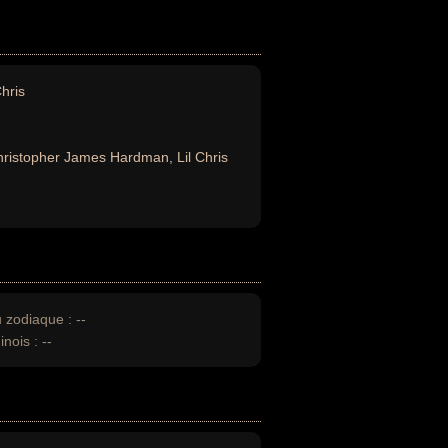
Chris
ristopher James Hardman, Lil Chris
u zodiaque :
--
inois :
--