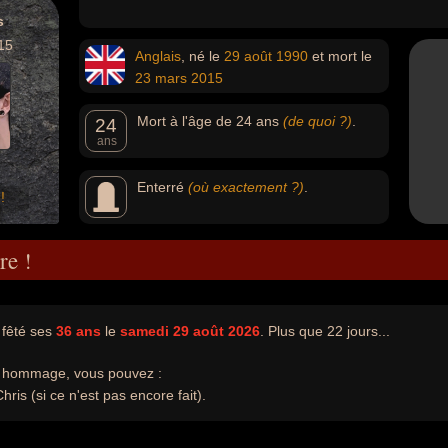
s
15
Anglais
, né le
29 août
1990
et mort le
23 mars
2015
Mort à l'âge de 24 ans
(de quoi ?)
.
24
ans
Enterré
(où exactement ?)
.
!
re !
t fêté ses
36 ans
le
samedi 29 août 2026
. Plus que 22 jours...
e hommage, vous pouvez :
Chris (si ce n'est pas encore fait).