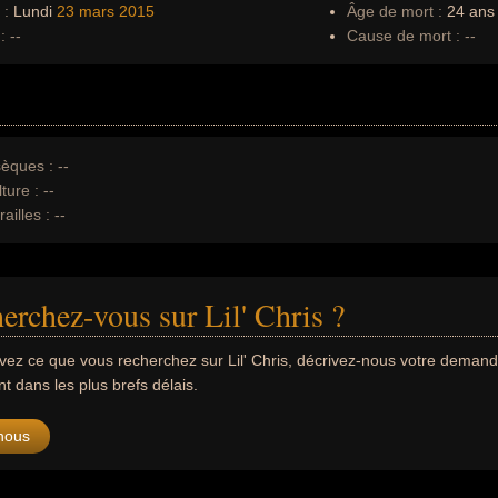
 :
Lundi
23 mars
2015
Âge de mort :
24 ans
:
--
Cause de mort :
--
èques :
--
ture :
--
ailles :
--
erchez-vous sur Lil' Chris ?
uvez ce que vous recherchez sur Lil' Chris, décrivez-nous votre deman
 dans les plus brefs délais.
nous