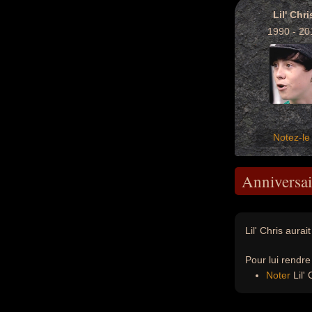
Lil' Chri
1990 - 20
Notez-le 
Anniversai
Lil' Chris aurai
Pour lui rendr
Noter
Lil' 