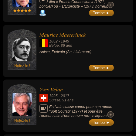
film « French Connection » (1971,
+
+
policier) ou « L'Exorciste » (1973, horreur,
Oscar du meilleur réalisateur), considérés
Tombe ►
comme des classiques du cinéma américain.
Maurice Maeterlinck
1862
-
1949
Belge
, 86 ans
Artiste, Écrivain (Art, Littérature).
Notez-le !
Tombe ►
Yves Velan
1925
-
2017
Suisse
, 91 ans
Écrivain suisse connu pour son roman
"Soft Goulag" (1977) et pour être
+
+
l'auteur culte d'une oeuvre rare, exigeante et
Notez-le !
engagée.
Tombe ►