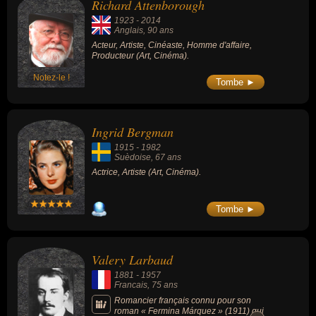
Richard Attenborough
1923
-
2014
Anglais
, 90 ans
Acteur, Artiste, Cinéaste, Homme d'affaire,
Producteur (Art, Cinéma).
Notez-le !
Tombe ►
Ingrid Bergman
1915
-
1982
Suèdoise
, 67 ans
Actrice, Artiste (Art, Cinéma).
Tombe ►
Valery Larbaud
1881
-
1957
Francais
, 75 ans
Romancier français connu pour son
roman « Fermina Márquez » (1911) qui