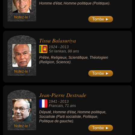
Homme d'état, Homme politique (Politique).
Notez-le !
Tombe ►
Tissa Balasuriya
1924
-
2013
Sri lankais
, 88 ans
Prêtre, Religieux, Scientifique, Théologien
(Religion, Science).
Notez-le !
Tombe ►
Jean-Pierre Destrade
1941
-
2013
Francais
, 71 ans
Député, Homme d'état, Homme politique,
Socialiste (Parti socialiste, Politique,
Politique de gauche).
Notez-le !
Tombe ►