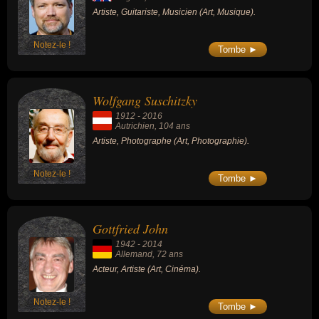
Artiste, Guitariste, Musicien (Art, Musique).
Notez-le !
Tombe ►
Wolfgang Suschitzky
1912
-
2016
Autrichien
, 104 ans
Artiste, Photographe (Art, Photographie).
Notez-le !
Tombe ►
Gottfried John
1942
-
2014
Allemand
, 72 ans
Acteur, Artiste (Art, Cinéma).
Notez-le !
Tombe ►