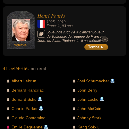
Henri Fourès
1925
-
2019
Francais
, 93 ans
Joueur de rugby à XV, ancien joueur
de Toulouse, de l'équipe de France et
+
+
figure du Stade Toulousain, il est médaillé de
Notez-le !
la Croix de Guerre.
Tombe ►
41 célébrités
au total
Albert Lebrun
Joel Schumacher
Bernard Rancillac
John Berry
Bernard Schu
John Locke
Charlie Parker
John McCain
Claude Contamine
Johnny Stark
Émilie Dequenne
Kang Sok-ju