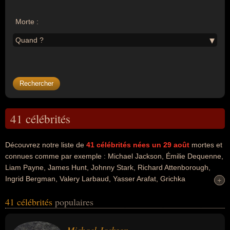
Morte :
Quand ?
41 célébrités
Découvrez notre liste de
41
célébrités nées un 29 août
mortes et
connues comme par exemple : Michael Jackson, Émilie Dequenne,
Liam Payne, James Hunt, Johnny Stark, Richard Attenborough,
Ingrid Bergman, Valery Larbaud, Yasser Arafat, Grichka
+
+
Bogdanoff... Ces personnalités peuvent avoir des liens variés dans
41 célébrités
populaires
les domaines de l'art, du cinéma, de la musique, people, de la pop,
de la formule 1, du sport, du sport automobile, du sport motorisé,
du business, de la littérature, de l'histoire, de la politique, de