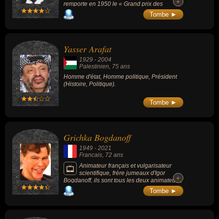
+
+
remporte en 1950 le « Grand prix des
Meilleurs romans du demi-siècle » qui place
Tombe ►
le livre au nombre des 12 meilleurs romans
de la première moitié du XXe siècle.
Yasser Arafat
1929
-
2004
Palestinien
, 75 ans
Homme d'état, Homme politique, Président
(Histoire, Politique).
Tombe ►
Grichka Bogdanoff
1949
-
2021
Francais
, 72 ans
Animateur français et vulgarisateur
scientifique, frère jumeaux d'Igor
+
+
Bogdanoff, ils sont tous les deux animateurs,
producteurs de télévision et essayistes,
Tombe ►
s'étant illustrés, depuis les années 1970,
dans les domaines de la vulgarisation
scientifique et de la science-fiction. Ils
suscitent la curiosité du grand public du fait