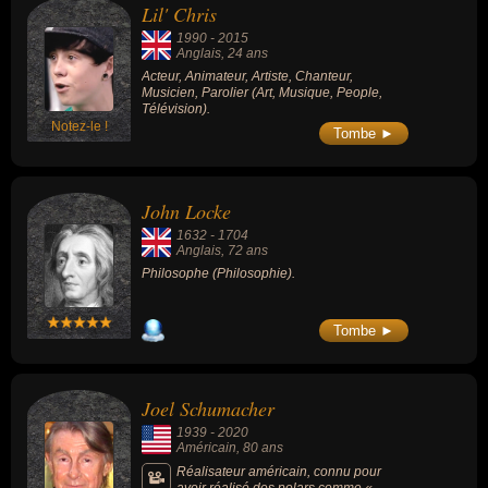
Lil' Chris
de leur personnalité, de leurs origines
familiales et de leur aspect physique.
1990
-
2015
Anglais
, 24 ans
Acteur, Animateur, Artiste, Chanteur,
Musicien, Parolier (Art, Musique, People,
Télévision).
Notez-le !
Tombe ►
John Locke
1632
-
1704
Anglais
, 72 ans
Philosophe (Philosophie).
Tombe ►
Joel Schumacher
1939
-
2020
Américain
, 80 ans
Réalisateur américain, connu pour
avoir réalisé des polars comme «