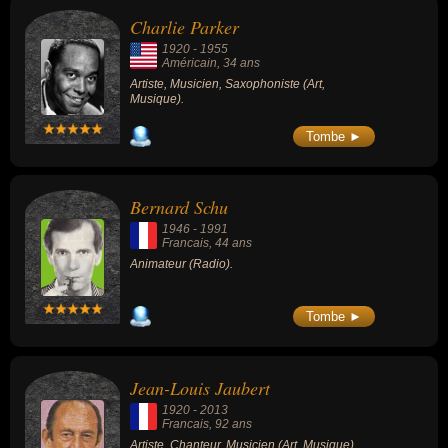
Charlie Parker
1920
-
1955
Américain
, 34 ans
Artiste, Musicien, Saxophoniste (Art,
Musique).
Tombe ►
Bernard Schu
1946
-
1991
Francais
, 44 ans
Animateur (Radio).
Tombe ►
Jean-Louis Jaubert
1920
-
2013
Francais
, 92 ans
Artiste, Chanteur, Musicien (Art, Musique).