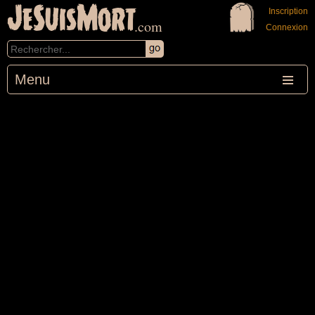
JeSuisMort
Inscription
.com
Connexion
Menu