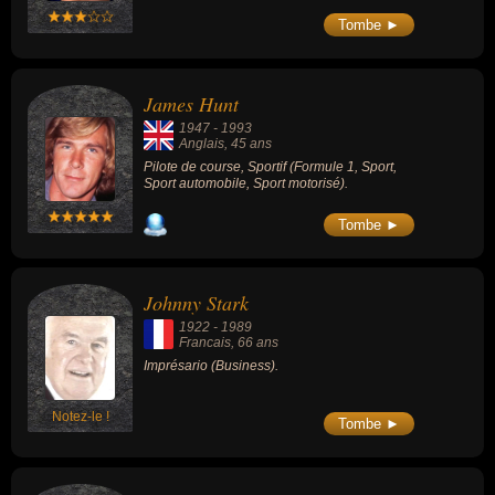
disques de tous les temps, avec les Beatles
et Elvis Presley. Son album Thriller est
Tombe ►
l'album le plus vendu de l'histoire. Michael
Jackson a remporté plus de prix que
n'importe quel autre chanteur.
James Hunt
1947
-
1993
Anglais
, 45 ans
Pilote de course, Sportif (Formule 1, Sport,
Sport automobile, Sport motorisé).
Tombe ►
Johnny Stark
1922
-
1989
Francais
, 66 ans
Imprésario (Business).
Notez-le !
Tombe ►