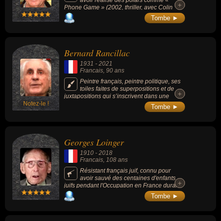
+
+
Phone Game » (2002, thriller, avec Colin
Farrell) ou « Chute Libre » (1993, thriller,
Tombe ►
avec Michael Douglas).
Bernard Rancillac
1931
-
2021
Francais
, 90 ans
Peintre français, peintre politique, ses
toiles faites de superpositions et de
+
+
juxtapositions qui s’inscrivent dans une
Notez-le !
forme de pop art français, satirique et
Tombe ►
virulent, connue sous le nom de figuration
narrative.
Georges Loinger
1910
-
2018
Francais
, 108 ans
Résistant français juif, connu pour
avoir sauvé des centaines d'enfants
+
+
juifs pendant l'Occupation en France durant
la Seconde Guerre mondiale.
Tombe ►