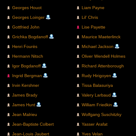
Georges Houot
Liam Payne
Georges Loinger
Lil' Chris
Gottfried John
Lise Payette
Grichka Bogdanoff
Maurice Maeterlinck
Henri Fourès
Michael Jackson
Hermann Nitsch
Oliver Wendell Holmes
Igor Bogdanoff
Richard Attenborough
Ingrid Bergman
Rudy Hirigoyen
Irvin Kershner
Tissa Balasuriya
James Brady
Valery Larbaud
James Hunt
William Friedkin
Jean Malrieu
Wolfgang Suschitzky
Jean-Baptiste Colbert
Yasser Arafat
Jean-Louis Jaubert
Yves Velan