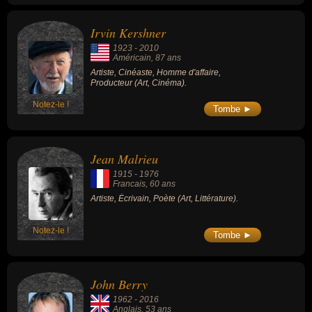
Irvin Kershner
1923
-
2010
Américain
, 87 ans
Artiste, Cinéaste, Homme d'affaire,
Producteur (Art, Cinéma).
Notez-le !
Tombe ►
Jean Malrieu
1915
-
1976
Francais
, 60 ans
Artiste, Écrivain, Poète (Art, Littérature).
Notez-le !
Tombe ►
John Berry
1962
-
2016
Anglais
, 53 ans