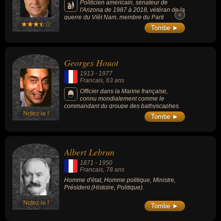
Politicien américain, sénateur de
l'Arizona de 1987 à 2018, vétéran de la
+
+
guerre du Viêt Nam, membre du Parti
républicain, candidat à l'élection
Tombe ►
présidentielle de novembre 2008. Après
avoir tenté sans succès en 2000 de recevoir
l'investiture républicaine pour être le
candidat du parti à l'élection présidentielle, il
Georges Houot
est 8 ans plus tard le candidat républicain à
l'élection présidentielle de novembre 2008.
1913
-
1977
En mai 2008, le Time le classe cinquième
Francais
, 63 ans
sur sa liste des cent personnes les plus
influentes au monde.
Officier dans la Marine française,
connu mondialement comme le
commandant du groupe des bathyscaphes.
Notez-le !
Tombe ►
Albert Lebrun
1871
-
1950
Francais
, 78 ans
Homme d'état, Homme politique, Ministre,
Président (Histoire, Politique).
Notez-le !
Tombe ►