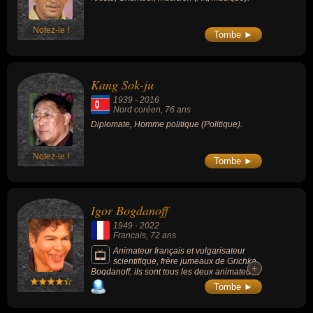
Notez-le !
Tombe ►
Kang Sok-ju
1939
-
2016
Nord coréen
, 76 ans
Diplomate, Homme politique (Politique).
Notez-le !
Tombe ►
Igor Bogdanoff
1949
-
2022
Francais
, 72 ans
Animateur français et vulgarisateur
scientifique, frère jumeaux de Grichka
+
+
Bogdanoff, ils sont tous les deux animateurs,
producteurs de télévision et essayistes,
Tombe ►
s'étant illustrés, depuis les années 1970,
dans les domaines de la vulgarisation