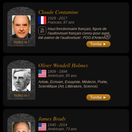
Claude Contamine
1929
-
2017
Francais
, 87 ans
Haut fonctionnaire français, figure de
l'audiovisuel français connu pour avoir
+
+
été patron de l'audiovisuel : PDG d'Antenne
Notez-le !
2 (1986-1989) et président de FR3 (1975-
Tombe ►
1981, France Régions 3). Il a joué dès le
début de sa carrière un rôle notable dans
l'essor de la télévision française.
Oliver Wendell Holmes
1809
-
1894
Américain
, 85 ans
Artiste, Écrivain, Essayiste, Médecin, Poète,
Scientifique (Art, Littérature, Science).
Notez-le !
Tombe ►
James Brady
1940
-
2014
Américain
, 73 ans