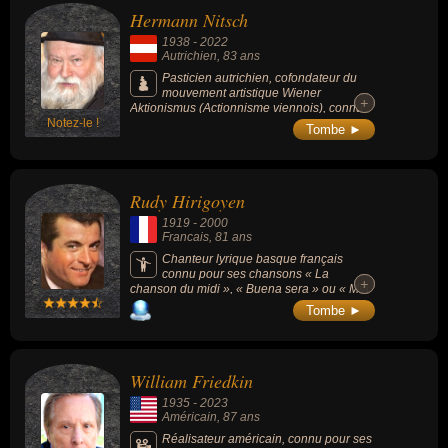
Hermann Nitsch
1938
-
2022
Autrichien
, 83 ans
Pasticien autrichien, cofondateur du
mouvement artistique Wiener
+
+
Aktionismus (Actionnisme viennois), connu
Notez-le !
pour ses performances mettant en scène
Tombe ►
corps nus et sang animal, il a choqué en
dépeçant des carcasses d'animaux, ficelant
des corps humains, baignant littéralement
dans les viscères et la boue.
Rudy Hirigoyen
1919
-
2000
Francais
, 81 ans
Chanteur lyrique basque français
connu pour ses chansons « La
+
+
chanson du midi », « Buena sera » ou « Mia
Cara Carina ».
Tombe ►
William Friedkin
1935
-
2023
Américain
, 87 ans
Réalisateur américain, connu pour ses