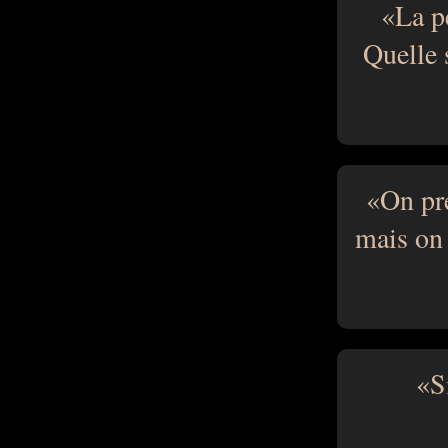
La p
Quelle 
On pr
mais on 
S