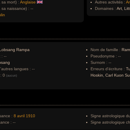
à sa mort) :
Anglaise
Autres activités :
Ar
à sa naissance) :
--
Domaines :
Art, Lit
lin
Lobsang Rampa
Nom de famille :
Ram
 :
--
Pseudonyme :
--
bsang
Surnom :
--
autres langues :
--
Erreurs d'écriture :
T
:
0
Hoskin, Carl Kuon S
(aucun)
sance :
8 avril
1910
Signe astrologique d
sance :
--
Signe astrologique ch