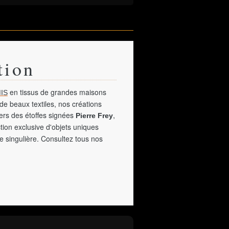
tion
en tissus de grandes maisons
IS
de beaux textiles, nos créations
vers des étoffes signées
,
Pierre Frey
tion exclusive d'objets uniques
e singulière. Consultez tous nos