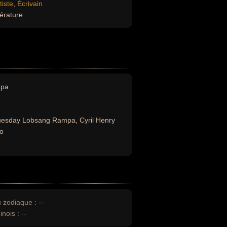
tiste
,
Écrivain
térature
pa
uesday Lobsang Rampa, Cyril Henry
uo
u zodiaque :
--
inois :
--