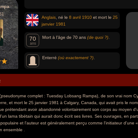
ampa
81
Anglais
, né le
8 avril
1910
et mort le
25
janvier
1981
Mort à l'âge de 70 ans
(de quoi ?)
.
70
ans
Enterré
(où exactement ?)
.
e
seudonyme complet : Tuesday Lobsang Rampa), de son vrai nom Cyril 
rre, et mort le 25 janvier 1981 à Calgary, Canada, qui avait pris le n
ique prétendant avoir abandonné volontairement son corps au moyen d'u
d'un lama tibétain qui aurait donc écrit ses livres. Ses ouvrages, en part
opulaire et l'auteur est généralement perçu comme l'initiateur d'une « n
n ensemble .