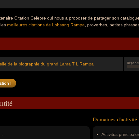
rtenaire Citation Célèbre qui nous a proposer de partager son catalo
 les
meilleures citations de Lobsang Rampa
, proverbes, petites phrases
Répond
cielle de la biographie du grand Lama T L Rampa
ntité
Domaines d'activité
 :
--
Activités principales