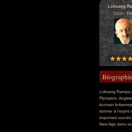
Lobsang R
1910 - 19
Biographi
Lobsang Rampa (p
Plympton, Anglete
écrivain britann
donner à l'esprit 
important succès p
New Age dans so