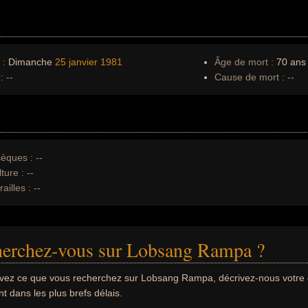
 :
Dimanche
25 janvier
1981
Âge de mort :
70 ans
:
--
Cause de mort :
--
èques :
--
ture :
--
ailles :
--
herchez-vous sur Lobsang Rampa ?
uvez ce que vous recherchez sur Lobsang Rampa, décrivez-nous votr
 dans les plus brefs délais.