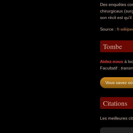
Des enquêtes con
chirurgicaux (surg
son récit est qu'i
Source :
fr.wikipe
Tombe
Aidez-nous
à loc
Facultatif :
trans
Vous savez où
Citations
Les meilleures c