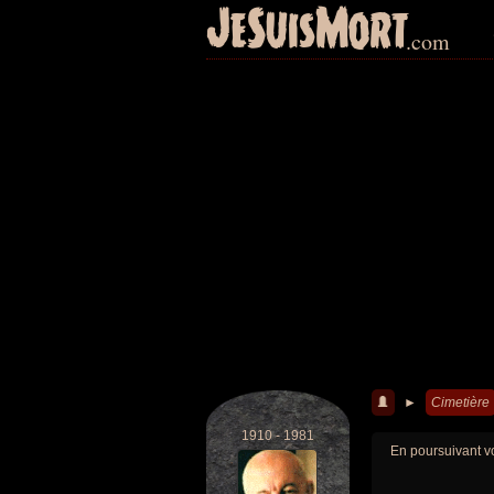
JeSuisMort
.com
►
Cimetière
1910 - 1981
En poursuivant vo