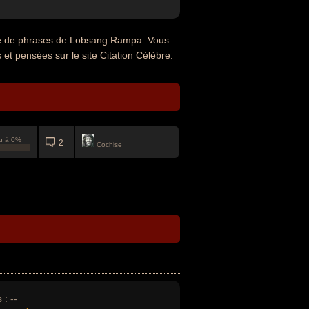
gue de phrases de Lobsang Rampa. Vous
 et pensées sur le site Citation Célèbre.
u à 0%
2
Cochise
 :
--