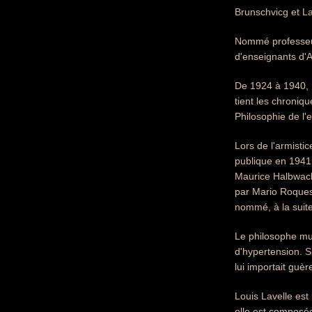
Brunschvicg et La
Nommé professeur 
d'enseignants d'A
De 1924 à 1940, L
tient les chroniq
Philosophie de l'
Lors de l'armisti
publique en 1941. 
Maurice Halbwachs
par Mario Roques 
nommé, à la suite
Le philosophe mul
d'hypertension. S
lui importait guè
Louis Lavelle est
elle est composée