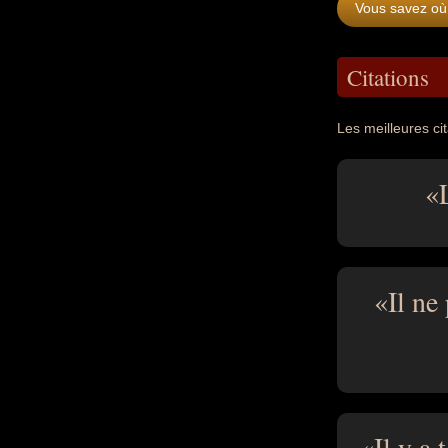
Vous savez où 
Citations
Les meilleures cit
Il ne
Il y a