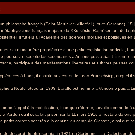
e
 un philosophe français (Saint-Martin-de-Villeréal (Lot-et-Garonne), 15 
s métaphysiciens français majeurs du XXe siècle. Représentant de la phil
xistentiel. Il fut élu à l'Académie des sciences morales et politiques en
tuteur et d'une mère propriétaire d'une petite exploitation agricole, Loui
de poursuivre ses études secondaires à Amiens puis à Saint-Étienne. Entr
sche, participe à des manifestations libertaires et suit très peu ses co
ppléances à Laon, il assiste aux cours de Léon Brunschvicg, auquel il s
ophie à Neufchâteau en 1909, Lavelle est nommé à Vendôme puis à Li
.
tombe l'appel à la mobilisation, bien que réformé, Lavelle demande à 
te à Verdun où il sera fait prisonnier le 11 mars 1916 et restera détenu pr
de petits carnets achetés à la cantine du camp de Giessen, ainsi que s
èse de doctorat de philosophie fin 1921 en Sorbonne : La Dialectique 