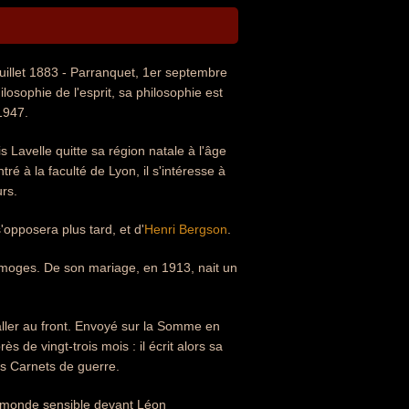
juillet 1883 - Parranquet, 1er septembre
osophie de l'esprit, sa philosophie est
 1947.
s Lavelle quitte sa région natale à l'âge
é à la faculté de Lyon, il s'intéresse à
urs.
'opposera plus tard, et d'
Henri Bergson
.
moges. De son mariage, en 1913, nait un
aller au front. Envoyé sur la Somme en
ès de vingt-trois mois : il écrit alors sa
es Carnets de guerre.
du monde sensible devant Léon