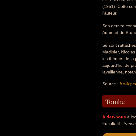
(1951). Cette so
l'auteur.
Son oeuvre connaî
Adam et de Bruno
Se sont rattachés 
Madinier, Nicola
les thèmes de la 
aujourd'hui de p
lavellienne, not
Source :
fr.wikipe
Tombe
Aidez-nous
à loc
Facultatif :
transm