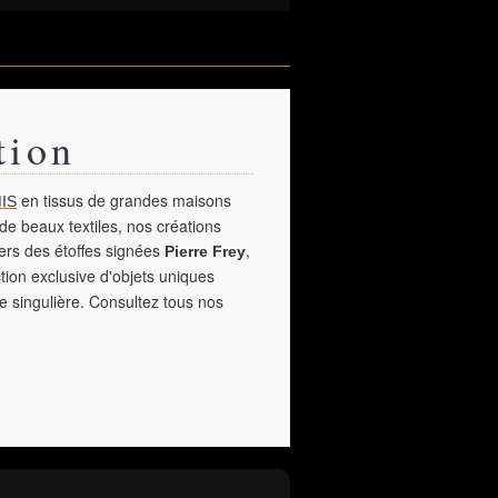
tion
en tissus de grandes maisons
IS
de beaux textiles, nos créations
vers des étoffes signées
,
Pierre Frey
tion exclusive d'objets uniques
e singulière. Consultez tous nos