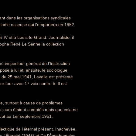
nt dans les organisations syndicales
aladie osseuse qui l'emportera en 1952.
IV et à Louis-le-Grand. Journaliste, il
sophe René Le Senne la collection
mé inspecteur général de l'Instruction
pose à lui et, ensuite, le sociologue
e du 25 mai 1941, Lavelle est présenté
 tour avec 17 voix contre 5. Il est
ère, surtout à cause de problèmes
es jours étaient comptés mais que cela ne
1 août au 1er septembre 1951.
ectique de l'éternel présent. Inachevée,
e l'Éternité (1945) et De l'Âme humaine