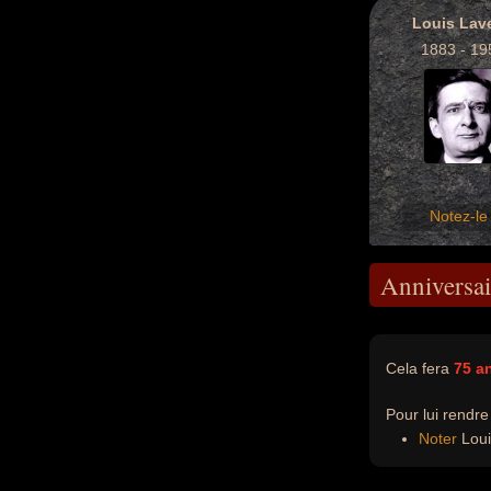
Louis Lave
1883 - 19
Notez-le 
Anniversai
Cela fera
75 a
Pour lui rendr
Noter
Louis