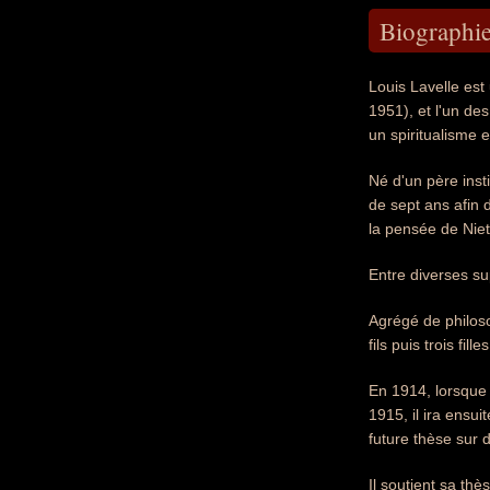
Biographi
Louis Lavelle est
1951), et l'un de
un spiritualisme e
Né d'un père insti
de sept ans afin 
la pensée de Nietz
Entre diverses su
Agrégé de philos
fils puis trois filles
En 1914, lorsque 
1915, il ira ensui
future thèse sur 
Il soutient sa th