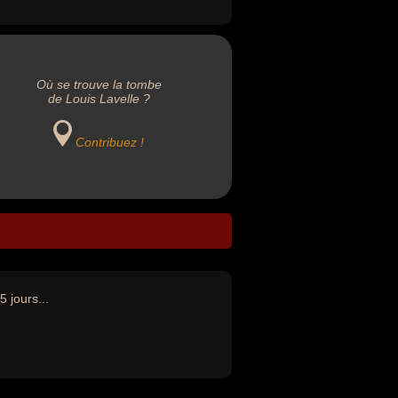
Où se trouve la tombe
de Louis Lavelle ?
Contribuez !
5 jours...