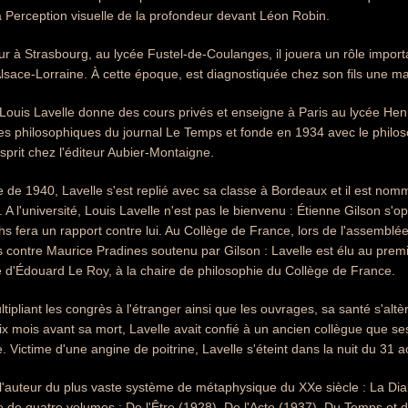
 Perception visuelle de la profondeur devant Léon Robin.
à Strasbourg, au lycée Fustel-de-Coulanges, il jouera un rôle importa
lsace-Lorraine. À cette époque, est diagnostiquée chez son fils une m
ouis Lavelle donne des cours privés et enseigne à Paris au lycée Henri-
ues philosophiques du journal Le Temps et fonde en 1934 avec le philo
esprit chez l'éditeur Aubier-Montaigne.
ce de 1940, Lavelle s'est replié avec sa classe à Bordeaux et il est nom
A l'université, Louis Lavelle n'est pas le bienvenu : Étienne Gilson s'op
 fera un rapport contre lui. Au Collège de France, lors de l'assemblé
contre Maurice Pradines soutenu par Gilson : Lavelle est élu au premier
 d'Édouard Le Roy, à la chaire de philosophie du Collège de France.
tipliant les congrès à l'étranger ainsi que les ouvrages, sa santé s'alt
ix mois avant sa mort, Lavelle avait confié à un ancien collègue que s
re. Victime d'une angine de poitrine, Lavelle s'éteint dans la nuit du 3
 l'auteur du plus vaste système de métaphysique du XXe siècle : La Dial
 de quatre volumes : De l'Être (1928), De l'Acte (1937), Du Temps et d