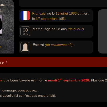
lle
51
Francais
, né le
13 juillet
1883
et mort
er
le
1
septembre
1951
Mort à l'âge de 68 ans
(de quoi ?)
.
68
ans
Enterré
(où exactement ?)
.
!
re !
er
ns
que Louis Lavelle est mort le
mardi 1
septembre 2026
. Plus que 2
e hommage, vous pouvez :
 Lavelle (si ce n'est pas encore fait).