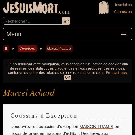
JeSuisMort
Inscription
.com
Connexion
Menu
►
Cimetière
►
Marcel Achard
En poursuivant votre navigation, vous acceptez l'utilisation de cookies afin
de réaliser des statistiques d'audiences et vous proposer des services,
contenus ou publicités adaptés selon vos centres d'intérêts.
En savoir plus
OK
Marcel Achard
Coussins d'Exception
Découvrez les coussins d'exception
en
MAISON TRAMIS
tissus de grandes maisons d'édition. Destinées aux