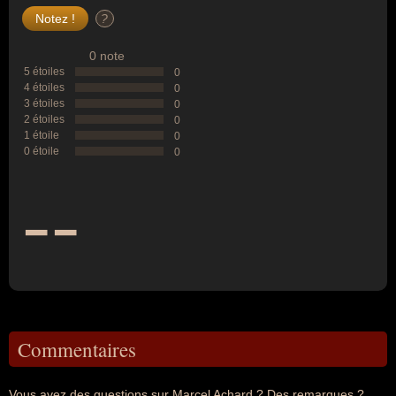
?
0 note
5 étoiles
0
4 étoiles
0
3 étoiles
0
2 étoiles
0
1 étoile
0
0 étoile
0
--
Commentaires
Vous avez des questions sur Marcel Achard ? Des remarques ?