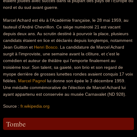
étaient jouées avec succès dans la plupart des pays de l'Europe du
nord et du sud avant guerre.
Marcel Achard est élu à l'Académie française, le 28 mai 1959, au
fauteuil d'André Chevrillon. Ce siège numéroté 21 est vacant
depuis deux ans. Au scrutin destiné à pourvoir la place, plusieurs
candidats étaient en lice et déclarés depuis longtemps, notamment
Jean Guitton et
Henri Bosco
. La candidature de Marcel Achard
surgit à l'improviste, une semaine avant la clôture, et c'est le
comédien et auteur de théâtre qui l'emporte finalement au
troisième tour. Son talent, sa gaieté, son brio et son regard de
myope derrière de grosses lunettes rondes avaient conquis 17 voix
fidèles.
Marcel Pagnol
lui donne son épée le 3 décembre 1959.
Une médaille commémorative de l'élection de Marcel Achard lui
ayant appartenu est conservée au musée Carnavalet (ND 928).
Source :
fr.wikipedia.org
Tombe