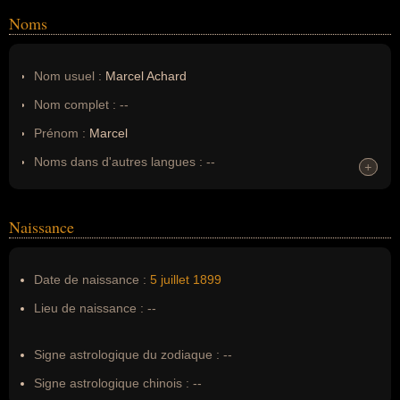
Noms
Nom usuel :
Marcel Achard
Nom complet :
--
Prénom :
Marcel
Noms dans d'autres langues :
--
+
+
Homonymes :
0
(aucun)
Naissance
Nom de famille :
Achard
Pseudonyme :
--
Date de naissance :
5 juillet
1899
Surnom :
--
Lieu de naissance :
--
Erreurs d'écriture :
Marcel Augustin Ferréol
Signe astrologique du zodiaque :
--
Signe astrologique chinois :
--