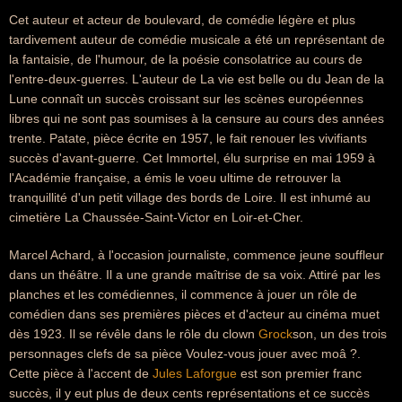
Cet auteur et acteur de boulevard, de comédie légère et plus
tardivement auteur de comédie musicale a été un représentant de
la fantaisie, de l'humour, de la poésie consolatrice au cours de
l'entre-deux-guerres. L'auteur de La vie est belle ou du Jean de la
Lune connaît un succès croissant sur les scènes européennes
libres qui ne sont pas soumises à la censure au cours des années
trente. Patate, pièce écrite en 1957, le fait renouer les vivifiants
succès d'avant-guerre. Cet Immortel, élu surprise en mai 1959 à
l'Académie française, a émis le voeu ultime de retrouver la
tranquillité d'un petit village des bords de Loire. Il est inhumé au
cimetière La Chaussée-Saint-Victor en Loir-et-Cher.
Marcel Achard, à l'occasion journaliste, commence jeune souffleur
dans un théâtre. Il a une grande maîtrise de sa voix. Attiré par les
planches et les comédiennes, il commence à jouer un rôle de
comédien dans ses premières pièces et d'acteur au cinéma muet
dès 1923. Il se révêle dans le rôle du clown
Grock
son, un des trois
personnages clefs de sa pièce Voulez-vous jouer avec moâ ?.
Cette pièce à l'accent de
Jules Laforgue
est son premier franc
succès, il y eut plus de deux cents représentations et ce succès