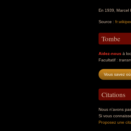
En 1939, Marcel 
Source :
fr.wikipe
Tombe
Aidez-nous
à loc
Facultatif :
transm
Vous savez où
Citations
Nous n'avons pas
Si vous connaiss
Proposez une cita