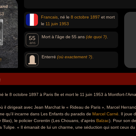
rand
53
Francais
, né le
8 octobre
1897
et mort
le
11 juin
1953
Mort à l'âge de 55 ans
(de quoi ?)
.
55
ans
Enterré
(où exactement ?)
.
!
e
é le 8 octobre 1897 à Paris 8e et mort le 11 juin 1953 à Montfort-l'Amau
ù il dirigeait avec Jean Marchat le « Rideau de Paris », Marcel Herran
me qu'il incarne dans Les Enfants du paradis de
Marcel Carné
. Il joue
 Blas), le policier Corentin (Les Chouans, d'après
Balzac
). Pour son de
 Tulipe. « Il émanait de lui un charme, une séduction qui sont ceux du t