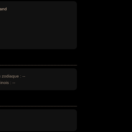
rand
u zodiaque :
--
inois :
--