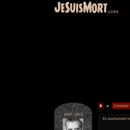
JeSuisMort
.com
►
Cimetière
1897 - 1953
En poursuivant vo