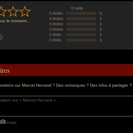
0 note
5 étoiles
0
4 étoiles
0
ur le moment...
3 étoiles
0
2 étoiles
0
1 étoile
0
?
0 étoile
0
res
estions sur Marcel Herrand ? Des remarques ? Des infos à partager ?
Image