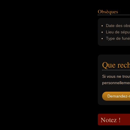
Obsèques
Date des obs
Lieu de sépul
Type de funér
Que rech
Si vous ne tro
personnellement
Demandez-
Notez !