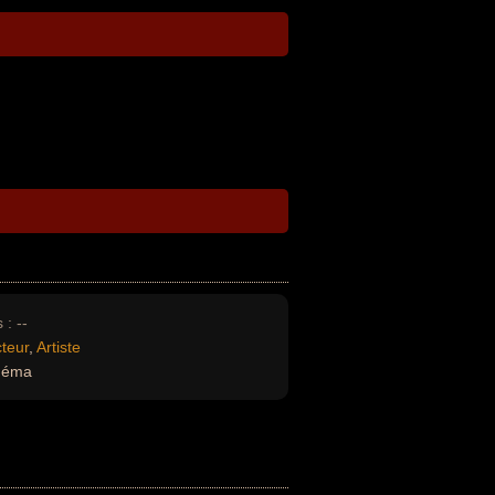
 :
--
teur
,
Artiste
inéma