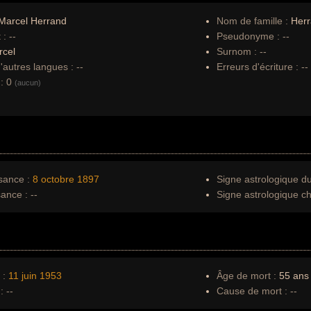
Marcel Herrand
Nom de famille :
Her
 :
--
Pseudonyme :
--
rcel
Surnom :
--
autres langues :
--
Erreurs d'écriture :
--
:
0
(aucun)
sance :
8 octobre
1897
Signe astrologique d
sance :
--
Signe astrologique ch
 :
11 juin
1953
Âge de mort :
55 ans
:
--
Cause de mort :
--