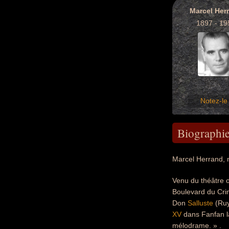
Marcel Her
1897 - 19
Notez-le 
Biographi
Marcel Herrand, n
Venu du théâtre o
Boulevard du Cri
Don
Salluste
(Ruy
XV
dans Fanfan la
mélodrame. » .