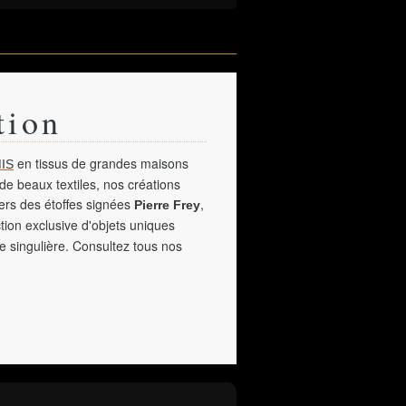
tion
en tissus de grandes maisons
IS
de beaux textiles, nos créations
vers des étoffes signées
,
Pierre Frey
tion exclusive d'objets uniques
e singulière. Consultez tous nos