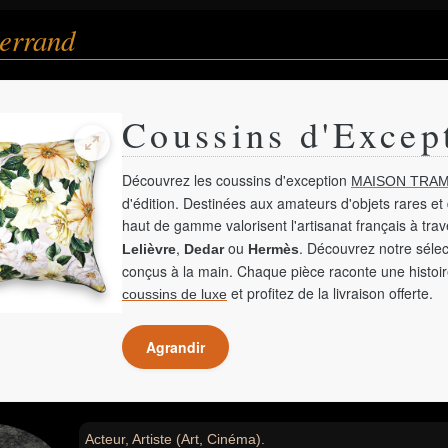
errand
Coussins d'Excep
Découvrez les coussins d'exception
MAISON TRAM
d'édition. Destinées aux amateurs d'objets rares et 
haut de gamme valorisent l'artisanat français à tra
,
ou
. Découvrez notre sélec
Lelièvre
Dedar
Hermès
conçus à la main. Chaque pièce raconte une histoir
et profitez de la livraison offerte.
coussins de luxe
Agrandir
Acteur, Artiste (Art, Cinéma).