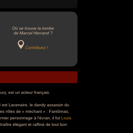
Où se trouve la tombe
de Marcel Herrand ?
Contribuez !
ry, est un acteur français.
d est Lacenaire, le dandy assassin du
 des rôles de « méchant » : Fantômas,
rnier personnage à l'écran, il fut
Louis
raître élégant et raffiné de tout bon