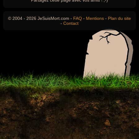
Partagez cette page avec vos amis ! ;-)
© 2004 - 2026 JeSuisMort.com -
FAQ
-
Mentions
-
Plan du site
-
Contact