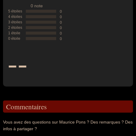
0 note
5 étoiles
0
4 étoiles
0
3 étoiles
0
2 étoiles
0
1 étoile
0
0 étoile
0
--
Commentaires
Vous avez des questions sur Maurice Pons ? Des remarques ? Des
infos à partager ?