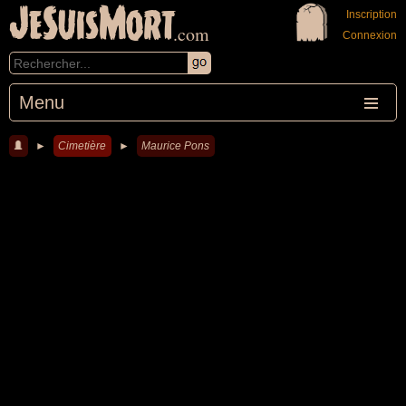
JeSuisMort
Inscription
.com
Connexion
Menu
►
Cimetière
►
Maurice Pons