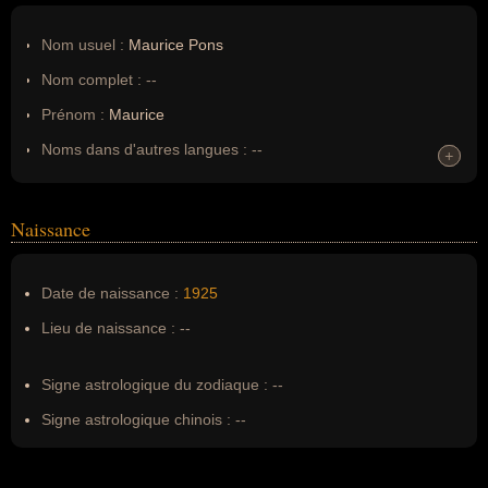
Nom usuel :
Maurice Pons
Nom complet :
--
Prénom :
Maurice
Noms dans d'autres langues :
--
+
+
Homonymes :
0
(aucun)
Naissance
Nom de famille :
Pons
Pseudonyme :
--
Date de naissance :
1925
Surnom :
--
Lieu de naissance :
--
Erreurs d'écriture :
--
Signe astrologique du zodiaque :
--
Signe astrologique chinois :
--