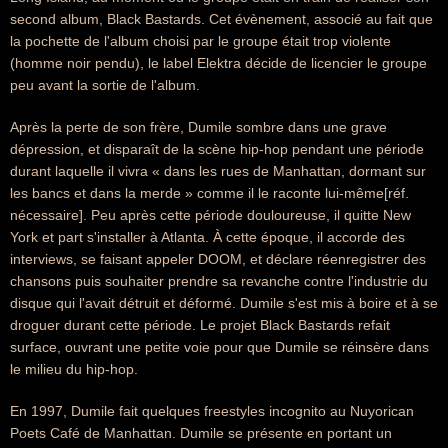
second album, Black Bastards. Cet évènement, associé au fait que
la pochette de l'album choisi par le groupe était trop violente
(homme noir pendu), le label Elektra décide de licencier le groupe
peu avant la sortie de l'album.
Après la perte de son frère, Dumile sombre dans une grave
dépression, et disparaît de la scène hip-hop pendant une période
durant laquelle il vivra « dans les rues de Manhattan, dormant sur
les bancs et dans la merde » comme il le raconte lui-même[réf.
nécessaire]. Peu après cette période douloureuse, il quitte New
York et part s'installer à Atlanta. À cette époque, il accorde des
interviews, se faisant appeler DOOM, et déclare réenregistrer des
chansons puis souhaiter prendre sa revanche contre l'industrie du
disque qui l'avait détruit et déformé. Dumile s'est mis à boire et à se
droguer durant cette période. Le projet Black Bastards refait
surface, ouvrant une petite voie pour que Dumile se réinsère dans
le milieu du hip-hop.
En 1997, Dumile fait quelques freestyles incognito au Nuyorican
Poets Café de Manhattan. Dumile se présente en portant un