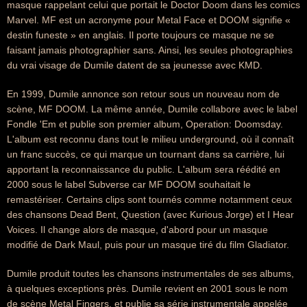
masque rappelant celui que portait le Doctor Doom dans les comics
Marvel. MF est un acronyme pour Metal Face et DOOM signifie «
destin funeste » en anglais. Il porte toujours ce masque ne se
faisant jamais photographier sans. Ainsi, les seules photographies
du vrai visage de Dumile datent de sa jeunesse avec KMD.
En 1999, Dumile annonce son retour sous un nouveau nom de
scène, MF DOOM. La même année, Dumile collabore avec le label
Fondle 'Em et publie son premier album, Operation: Doomsday.
L'album est reconnu dans tout le milieu underground, où il connaît
un franc succès, ce qui marque un tournant dans sa carrière, lui
apportant la reconnaissance du public. L'album sera réédité en
2000 sous le label Subverse car MF DOOM souhaitait le
remastériser. Certains clips sont tournés comme notamment ceux
des chansons Dead Bent, Question (avec Kurious Jorge) et I Hear
Voices. Il change alors de masque, d'abord pour un masque
modifié de Dark Maul, puis pour un masque tiré du film Gladiator.
Dumile produit toutes les chansons instrumentales de ses albums,
à quelques exceptions près. Dumile revient en 2001 sous le nom
de scène Metal Fingers, et publie sa série instrumentale appelée