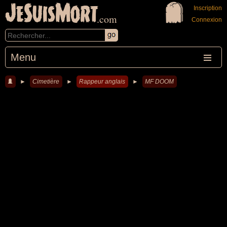
JeSuisMort
Inscription
.com
Connexion
Menu
►
Cimetière
►
Rappeur anglais
►
MF DOOM