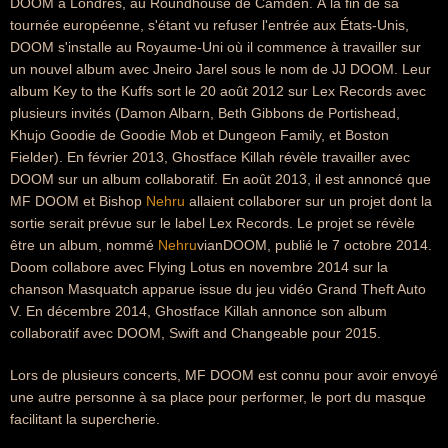
DOOM à Londres, au Roundhouse de Camden. À la fin de sa
tournée européenne, s'étant vu refuser l'entrée aux États-Unis,
DOOM s'installe au Royaume-Uni où il commence à travailler sur
un nouvel album avec Jneiro Jarel sous le nom de JJ DOOM. Leur
album Key to the Kuffs sort le 20 août 2012 sur Lex Records avec
plusieurs invités (Damon Albarn, Beth Gibbons de Portishead,
Khujo Goodie de Goodie Mob et Dungeon Family, et Boston
Fielder). En février 2013, Ghostface Killah révèle travailler avec
DOOM sur un album collaboratif. En août 2013, il est annoncé que
MF DOOM et Bishop
Nehru
allaient collaborer sur un projet dont la
sortie serait prévue sur le label Lex Records. Le projet se révèle
être un album, nommé
Nehru
vianDOOM, publié le 7 octobre 2014.
Doom collabore avec Flying Lotus en novembre 2014 sur la
chanson Masquatch apparue issue du jeu vidéo Grand Theft Auto
V. En décembre 2014, Ghostface Killah annonce son album
collaboratif avec DOOM, Swift and Changeable pour 2015.
Lors de plusieurs concerts, MF DOOM est connu pour avoir envoyé
une autre personne à sa place pour performer, le port du masque
facilitant la supercherie.