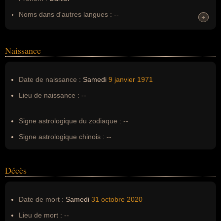
Noms dans d'autres langues :
--
+
+
Homonymes :
0
(aucun)
Naissance
Nom de famille :
Dumile
Pseudonyme :
MF DOOM, Zev Love X, King Geedorah,
Date de naissance :
Samedi
9 janvier
1971
Metal Fingers, Viktor Vaughn, DOOM
Lieu de naissance :
--
Surnom :
--
Erreurs d'écriture :
--
Signe astrologique du zodiaque :
--
Signe astrologique chinois :
--
Décès
Date de mort :
Samedi
31 octobre
2020
Lieu de mort :
--