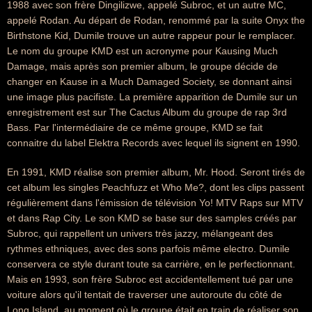
1988 avec son frère Dingilizwe, appelé Subroc, et un autre MC,
appelé Rodan. Au départ de Rodan, renommé par la suite Onyx the
Birthstone Kid, Dumile trouve un autre rappeur pour le remplacer.
Le nom du groupe KMD est un acronyme pour Kausing Much
Damage, mais après son premier album, le groupe décide de
changer en Kause in a Much Damaged Society, se donnant ainsi
une image plus pacifiste. La première apparition de Dumile sur un
enregistrement est sur The Cactus Album du groupe de rap 3rd
Bass. Par l'intermédiaire de ce même groupe, KMD se fait
connaitre du label Elektra Records avec lequel ils signent en 1990.
En 1991, KMD réalise son premier album, Mr. Hood. Seront tirés de
cet album les singles Peachfuzz et Who Me?, dont les clips passent
régulièrement dans l'émission de télévision Yo! MTV Raps sur MTV
et dans Rap City. Le son KMD se base sur des samples créés par
Subroc, qui rappellent un univers très jazzy, mélangeant des
rythmes ethniques, avec des sons parfois même electro. Dumile
conservera ce style durant toute sa carrière, en le perfectionnant.
Mais en 1993, son frère Subroc est accidentellement tué par une
voiture alors qu'il tentait de traverser une autoroute du côté de
Long Island, au moment où le groupe était en train de réaliser son