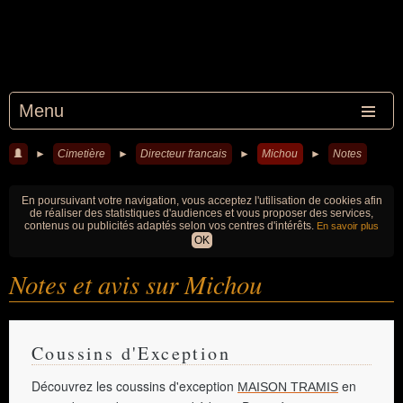
Menu
►
Cimetière
►
Directeur francais
►
Michou
►
Notes
En poursuivant votre navigation, vous acceptez l'utilisation de cookies afin
de réaliser des statistiques d'audiences et vous proposer des services,
contenus ou publicités adaptés selon vos centres d'intérêts.
En savoir plus
OK
Notes et avis sur Michou
Coussins d'Exception
Découvrez les coussins d'exception
en
MAISON TRAMIS