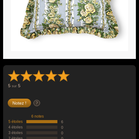
5
5
sur
?
6 notes
5 étoiles
6
4 étoiles
0
3 étoiles
0
2 étoiles
0