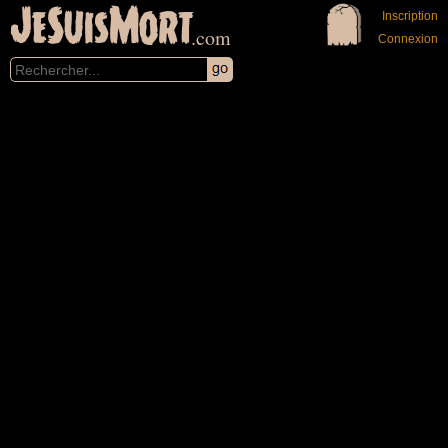
JeSuisMort
Inscription
.com
Connexion