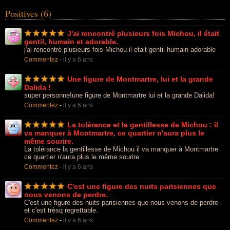
Positives (6)
J'ai rencontré plusieurs fois Michou, il était
gentil, humain et adorable.
j'ai rencontré plusieurs fois Michou il etait gentil humain adorable
Commentez
-
il y a 6 ans
Une figure de Montmartre, lui et la grande
Dalida !
super personne!une figure de Montmartre lui et la grande Dalida!
Commentez
-
il y a 6 ans
La tolérance et la gentillesse de Michou : il
va manquer à Montmartre, ce quartier n'aura plus le
même sourire.
La tolérance la gentillesse de Michou il va manquer à Montmartre
ce quartier n'aura plus le même sourire
Commentez
-
il y a 6 ans
C'est une figure des nuits parisiennes que
nous venons de perdre.
C'est une figure des nuits parisiennes que nous venons de perdre
et c'est trèsq regrettable.
Commentez
-
il y a 6 ans