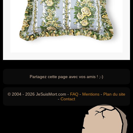
Partagez cette page avec vos amis ! ;-)
© 2004 - 2026 JeSuisMort.com -
FAQ
-
Mentions
-
Plan du site
-
Contact