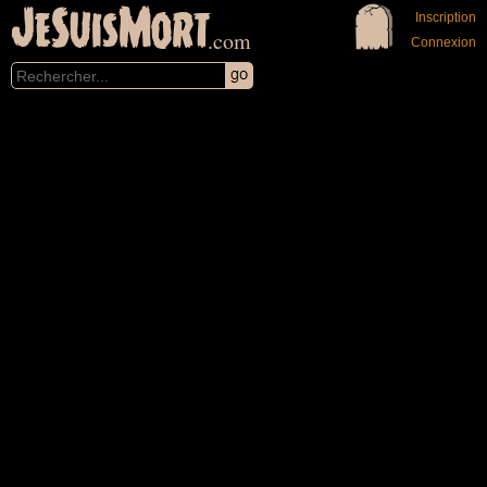
JeSuisMort
Inscription
.com
Connexion