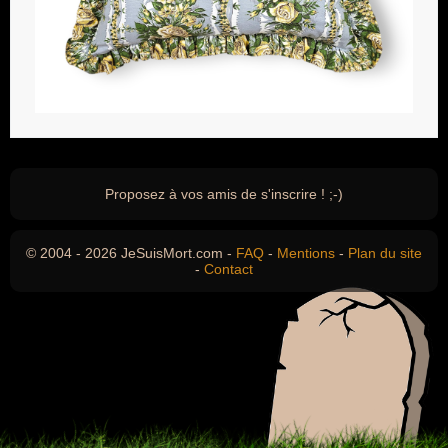
Proposez à vos amis de s'inscrire ! ;-)
© 2004 - 2026 JeSuisMort.com -
FAQ
-
Mentions
-
Plan du site
-
Contact