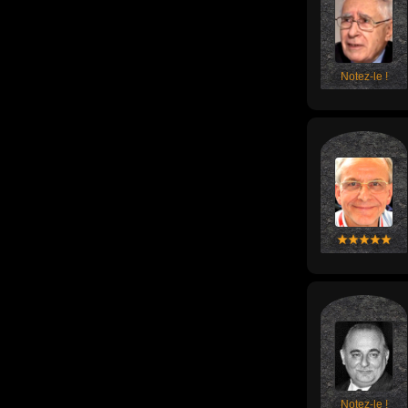
Notez-le !
Notez-le !