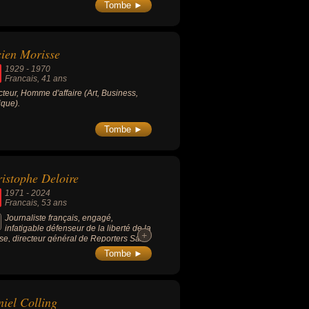
Tombe ►
ien Morisse
1929
-
1970
Francais
, 41 ans
cteur, Homme d'affaire (Art, Business,
que).
Tombe ►
istophe Deloire
1971
-
2024
Francais
, 53 ans
Journaliste français, engagé,
infatigable défenseur de la liberté de la
+
+
se, directeur général de Reporters Sans
tières (RSF) de 2012 à sa mort en 2024.
Tombe ►
iel Colling