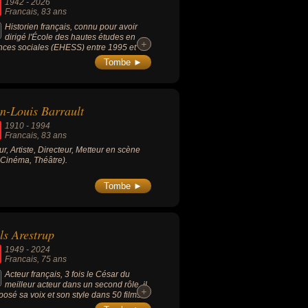
1942
-
2026
Francais
, 83 ans
Historien français, connu pour avoir
dirigé l'École des hautes études en
+
+
nces sociales (EHESS) entre 1995 et
, a joué un rôle déterminant dans
Tombe ►
troduction et la diffusion en France de la
ostoria (micro-histoire), un courant
oriographique italien privilégiant
alyse de cas particuliers à échelle
n-Louis Barrault
ite. Ses travaux théoriques sur les « jeux
helles » ont profondément influencé la
1910
-
1994
odologie de l'histoire sociale en
Francais
, 83 ans
tionnant les variations de focale dans
ur, Artiste, Directeur, Metteur en scène
alyse des phénomènes historiques.
, Cinéma, Théâtre).
Tombe ►
ls Arestrup
1949
-
2024
Francais
, 75 ans
Acteur français, 3 fois le César du
meilleur acteur dans un second rôle, il
+
+
posé sa voix et son style dans 50 films
ron. Figure de films de Jacques Audiard,