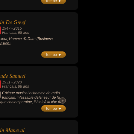
Tombe ►
st connu pour ses rôle dans « Stavisky »
4, biopic, avec Jean-Paul Belmondo), «
attre mon cœur s’est arrêté » (2005,
e, avec Romain Duris), « Un prophète »
in De Greef
9, gangster), « Quai d’Orsay » (2013,
die, avec Thierry Lhermitte), « Au revoir
1947
-
2015
aut » (2017, historique, avec Albert
Francais
, 68 ans
ntel).
cteur, Homme d'affaire (Business,
vision).
Tombe ►
aude Samuel
1931
-
2020
Francais
, 88 ans
Critique musical et homme de radio
français, inlassable défenseur de la
+
+
que contemporaine, il était à la tête des
ivals de Royan et de la Rochelle. Proche
Tombe ►
ierre Boulez, il fut aussi directeur de la
que à Radio France entre 1989 et 1996.
in Maneval