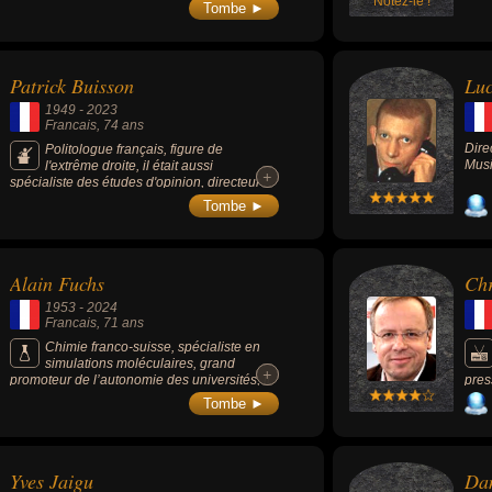
Notez-le !
Tombe ►
Patrick Buisson
Luc
1949
-
2023
Francais
, 74 ans
Dire
Politologue français, figure de
Musi
l'extrême droite, il était aussi
+
+
spécialiste des études d'opinion, directeur
général de la chaîne Histoire de 2007 à
Tombe ►
2018, ainsi que conseiller du président
Nicolas Sarkozy de 2007 à 2012.
Alain Fuchs
Chr
1953
-
2024
Francais
, 71 ans
Chimie franco-suisse, spécialiste en
simulations moléculaires, grand
+
+
promoteur de l’autonomie des universités, il
pres
est président du CNRS de 2010 à 2017. Il
Fron
Tombe ►
préside l'Université PSL (Paris Sciences et
Lettres) de 2017 à 2024.
Yves Jaigu
Dan