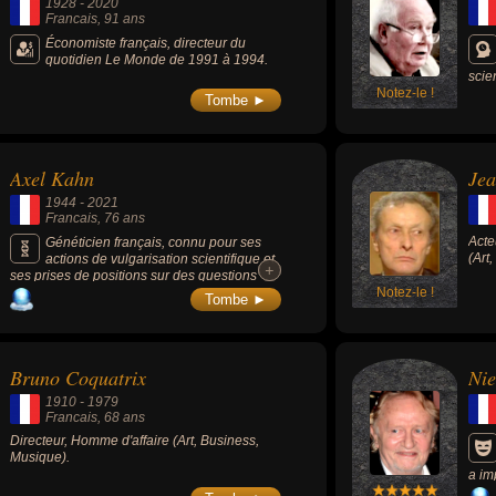
1928
-
2020
Francais
, 91 ans
Économiste français, directeur du
quotidien Le Monde de 1991 à 1994.
scie
Notez-le !
2004
Tombe ►
l'in
micr
hist
l'an
Axel Kahn
Jea
rédu
d'éc
1944
-
2021
méth
Francais
, 76 ans
ques
Acte
l'an
Généticien français, connu pour ses
(Art
actions de vulgarisation scientifique et
+
+
ses prises de positions sur des questions
éthiques et philosophiques ayant trait à la
Notez-le !
Tombe ►
médecine et aux biotechnologies,
notamment le clonage et les OGM, il était
directeur de recherche à l'Inserm, directeur
de l'Institut Cochin, président de l'université
Bruno Coquatrix
Nie
Paris-Descartes de 2007 à 2011 puis de la
Ligue nationale contre le cancer de 2019 à
1910
-
1979
2021.
Francais
, 68 ans
Directeur, Homme d'affaire (Art, Business,
Musique).
a im
envi