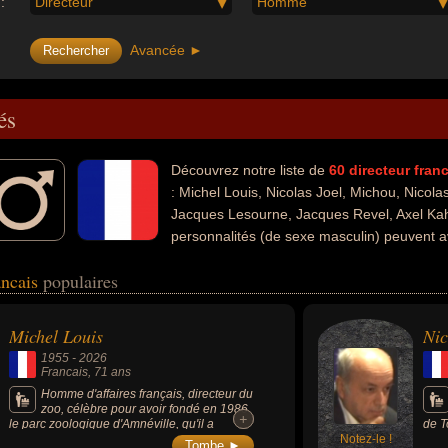
:
Directeur
Homme
Avancée ►
és
Découvrez notre liste de
60
directeur
fran
: Michel Louis, Nicolas Joel, Michou, Nicola
Jacques Lesourne, Jacques Revel, Axel Kah
personnalités (de sexe masculin) peuvent a
ess, de la littérature, de la musique, de l'opéra, du théâtre, people, du 
ancais
populaires
 l'économie, de la science, de l'enseignement, de l'histoire, de la méde
té artiste, écrivain, entrepreneur, essayiste, homme d'affaire, metteur e
onomiste, scientifique, auteur d'ouvrages historiques, enseignant, historie
Michel Louis
Nic
ébrité, frère de célébrité, généticien, médecin ou acteur.
1955
-
2026
Francais
, 71 ans
Homme d'affaires français, directeur du
zoo, célèbre pour avoir fondé en 1986
+
+
le parc zoologique d'Amnéville, qu'il a
de T
transformé en l'un des plus importants sites
Notez-le !
de l
Tombe ►