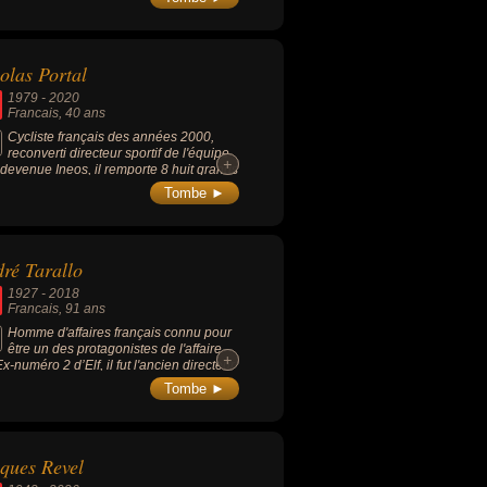
olas Portal
1979
-
2020
Francais
, 40 ans
Cycliste français des années 2000,
reconverti directeur sportif de l'équipe
+
+
 devenue Ineos, il remporte 8 huit grands
s en tant que directeur, dont 6 Tours de
Tombe ►
ce, avec Christopher Froome (2013,
, 2016, 2017), Geraint Thomas (2018) et
 Bernal (2019).
ré Tarallo
1927
-
2018
Francais
, 91 ans
Homme d'affaires français connu pour
être un des protagonistes de l'affaire
+
+
Ex-numéro 2 d’Elf, il fut l'ancien directeur
affaires africaines de la compagnie
Tombe ►
olière et avait été condamné en appel à
s d’emprisonnement pour abus de biens
aux et recel aggravé.
ques Revel