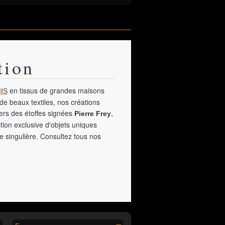
tion
en tissus de grandes maisons
IS
de beaux textiles, nos créations
vers des étoffes signées
,
Pierre Frey
tion exclusive d'objets uniques
e singulière. Consultez tous nos