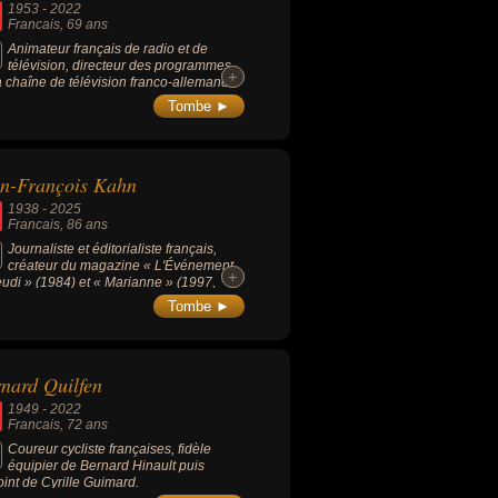
1953
-
2022
Francais
, 69 ans
Animateur français de radio et de
télévision, directeur des programmes
+
+
a chaîne de télévision franco-allemande
, passeur de musiques pop, rock et punk,
Tombe ►
 médiatisé à une époque sa séropositivité,
vait réalisé un documentaire « Vivre en
if ».
n-François Kahn
1938
-
2025
Francais
, 86 ans
Journaliste et éditorialiste français,
créateur du magazine « L'Événement
+
+
eudi » (1984) et « Marianne » (1997,
 il est le directeur jusqu'en 2007).
Tombe ►
nard Quilfen
1949
-
2022
Francais
, 72 ans
Coureur cycliste françaises, fidèle
équipier de Bernard Hinault puis
joint de Cyrille Guimard.