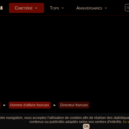
Cimetière
Tops
Anniversaires
►
Homme d'affaire francais
►
Directeur francais
tre navigation, vous acceptez l'utilisation de cookies afin de réaliser des statistiq
contenus ou publicités adaptés selon vos centres d'intérêts.
En s
OK