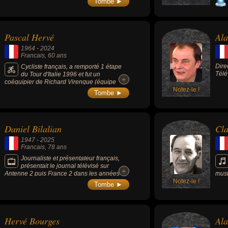
Tombe ►
il e
(197
De b
dram
Pascal Hervé
Ala
(200
comé
1964
-
2024
là-h
Francais
, 60 ans
Dupo
Dire
Cycliste français, a remporté 1 étape
Télé
du Tour d'Italie 1996 et fut un
+
+
coéquipier de Richard Virenque (équipe
Festina éjectée du Tour de France 1998).
Notez-le !
Tombe ►
Devenu directeur sportif de l'équipe
Garneau-Québecor.
Daniel Bilalian
Cl
1947
-
2025
Francais
, 78 ans
Journaliste et présentateur français,
présentait le journal télévisé sur
+
+
Antenne 2 puis France 2 dans les années
musi
1980, 1990, et 2000. Il est ensuite directeur
Notez-le !
fest
Tombe ►
des sports de France Télévisions de 2005 à
de P
2016.
musi
Hervé Bourges
Ala