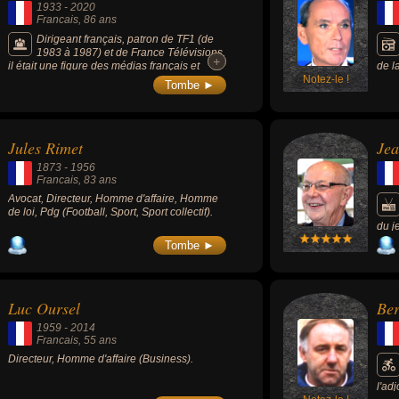
1933
-
2020
Francais
, 86 ans
Dirigeant français, patron de TF1 (de
1983 à 1987) et de France Télévisions,
+
+
il était une figure des médias français et
de l
président du CSA (Conseil Supérieur de
Notez-le !
Arte
Tombe ►
l’Audiovisuel) de 1995 à 2001. Il adorait le
il a
pouvoir et a été un fidèle de François
et a
Mitterrand, puis de Jacques Chirac.
posit
Jules Rimet
Jea
1873
-
1956
Francais
, 83 ans
Avocat, Directeur, Homme d'affaire, Homme
de loi, Pdg (Football, Sport, Sport collectif).
du j
dont
Tombe ►
Luc Oursel
Ber
1959
-
2014
Francais
, 55 ans
Directeur, Homme d'affaire (Business).
l'ad