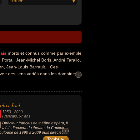
France
cais
morts et connus comme par exemple
s Portal, Jean-Michel Boris, André Tarallo,
n, Jean-Louis Barrault... Ces
voir des liens variés dans les domaines
+
+
cyclisme, du cyclisme sur route, du sport,
cine ou du cinéma. Ces célébrités peuvent
n scène, coureur cycliste, sportif, hors-
n, professeur d'histoire, biologiste,
olas Joel
1953
-
2020
Francais
, 67 ans
Directeur français de théâtre d'opéra, il
a été directeur du théâtre du Capitole
+
+
oulouse de 1990 à 2009 puis directeur
'Opéra national de Paris de 2009 à 2014.
Tombe ►