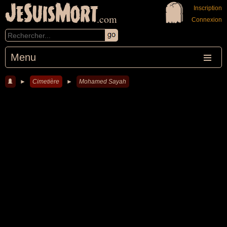
JeSuisMort
Inscription
.com
Connexion
Menu
►
Cimetière
►
Mohamed Sayah