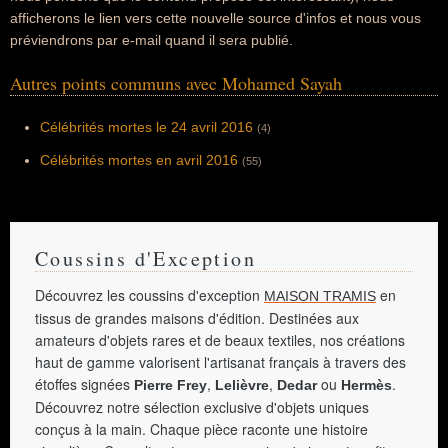
afficherons le lien vers cette nouvelle source d'infos et nous vous
préviendrons par e-mail quand il sera publié.
Autres points communs avec Mohamed Sayah
Célébrités mortes le 24 avril 2016
(4)
Célébrités mortes en avril 2016
(55)
Coussins d'Exception
Découvrez les coussins d'exception
en
MAISON TRAMIS
tissus de grandes maisons d'édition. Destinées aux
amateurs d'objets rares et de beaux textiles, nos créations
haut de gamme valorisent l'artisanat français à travers des
étoffes signées
,
,
ou
.
Pierre Frey
Lelièvre
Dedar
Hermès
Découvrez notre sélection exclusive d'objets uniques
conçus à la main. Chaque pièce raconte une histoire