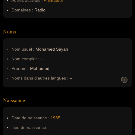
Autres activités :
Animateur
Domaines :
Radio
Noms
Nom usuel :
Mohamed Sayah
Nom complet :
--
Prénom :
Mohamed
Noms dans d'autres langues :
--
+
+
Homonymes :
0
(aucun)
Naissance
Nom de famille :
Sayah
Pseudonyme :
--
Date de naissance :
1985
Surnom :
--
Lieu de naissance :
--
Erreurs d'écriture :
Momo Skyrock