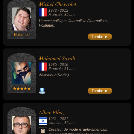
Michel Chevrolet
1972
-
2012
Francais
, 39 ans
Homme politique, Journaliste (Journalisme,
Politique).
Notez-le !
Tombe ►
Mohamed Sayah
1985
-
2016
Francais
, 31 ans
Animateur (Radio).
Tombe ►
Alber Elbaz
1961
-
2021
Israelien
, 59 ans
Créateur de mode israélo-américain,
connu pour ses petites robes de