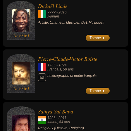
Dickaël Liade
???? -
2016
Ivoirien
Artiste, Chanteur, Musicien (Art, Musique).
Notez-le !
Tombe ►
Pierre-Claude-Victor Boiste
1765
-
1824
Francais
, 58 ans
Lexicographe et poète français.
Notez-le !
Tombe ►
Sathya Sai Baba
1926
-
2011
Indien
, 84 ans
Religieux (Histoire, Religion).