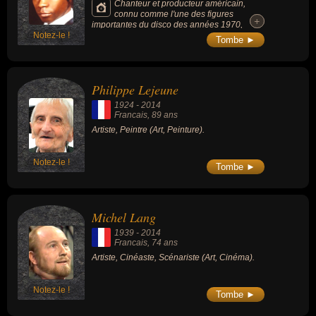
Chanteur et producteur américain,
connu comme l'une des figures
+
+
importantes du disco des années 1970,
Notez-le !
producteur iconique de musique funk, il
Tombe ►
côtoyait les plus grands : Stevie Wonder, Jimi
Hendrix... Il est notamment connu pour le titre
« Let’s Start The Dance ».
Philippe Lejeune
1924
-
2014
Francais
, 89 ans
Artiste, Peintre (Art, Peinture).
Notez-le !
Tombe ►
Michel Lang
1939
-
2014
Francais
, 74 ans
Artiste, Cinéaste, Scénariste (Art, Cinéma).
Notez-le !
Tombe ►