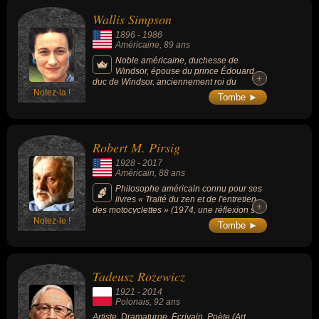
Wallis Simpson
1896
-
1986
Américaine
, 89 ans
Noble américaine, duchesse de
Windsor, épouse du prince Édouard,
+
+
duc de Windsor, anciennement roi du
Notez-la !
Royaume-Uni et empereur des Indes sous le
Tombe ►
nom d'Édouard VIII.
Robert M. Pirsig
1928
-
2017
Américain
, 88 ans
Philosophe américain connu pour ses
livres « Traité du zen et de l'entretien
+
+
des motocyclettes » (1974, une réflexion sur
Notez-le !
la métaphysique et la philosophie
Tombe ►
existentielle) et « Lila : Enquête sur la morale
» (1991).
Tadeusz Rozewicz
1921
-
2014
Polonais
, 92 ans
Artiste, Dramaturge, Écrivain, Poète (Art,