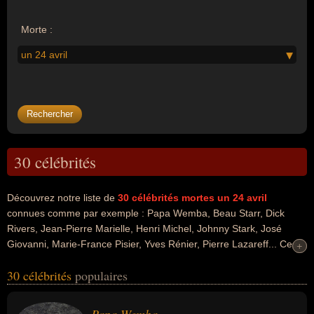
Morte :
un 24 avril
30 célébrités
Découvrez notre liste de
30
célébrités mortes un 24 avril
connues comme par exemple : Papa Wemba, Beau Starr, Dick
Rivers, Jean-Pierre Marielle, Henri Michel, Johnny Stark, José
Giovanni, Marie-France Pisier, Yves Rénier, Pierre Lazareff... Ces
+
+
personnalités peuvent avoir des liens variés dans les domaines de
30 célébrités
populaires
l'art, du business, de la musique, du cinéma, du rock, du théâtre,
du football, du sport, du sport collectif, de la littérature, de la
télévision, du doublage ou du journalisme. Ces célébrités peuvent