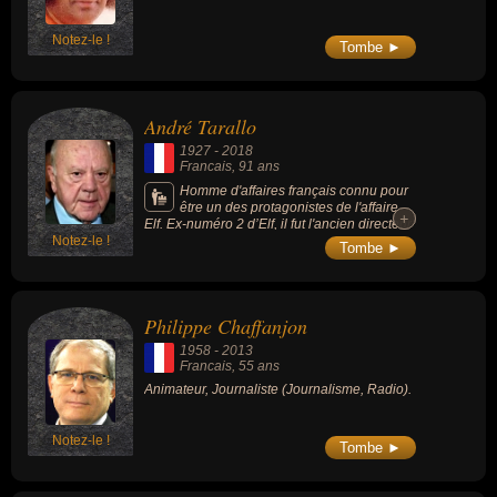
Notez-le !
Tombe ►
André Tarallo
1927
-
2018
Francais
, 91 ans
Homme d'affaires français connu pour
être un des protagonistes de l'affaire
+
+
Elf. Ex-numéro 2 d’Elf, il fut l'ancien directeur
Notez-le !
des affaires africaines de la compagnie
Tombe ►
pétrolière et avait été condamné en appel à
7 ans d’emprisonnement pour abus de biens
sociaux et recel aggravé.
Philippe Chaffanjon
1958
-
2013
Francais
, 55 ans
Animateur, Journaliste (Journalisme, Radio).
Notez-le !
Tombe ►