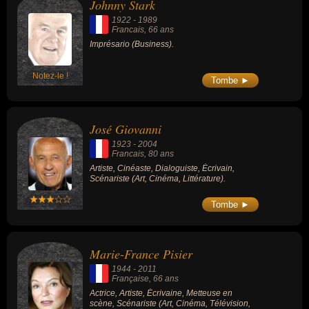
Johnny Stark
de France Olympique avec qui il remporte
les jeux olympiques de 1984 puis de l'équipe
1922
-
1989
de France à la retraite de Michel Hidalgo
Francais
, 66 ans
occupant ce poste de 1984 à 1989. Il devient
Imprésario (Business).
ensuite notamment entraîneur du Paris
Saint-Germain, sélectionneur de l'équipe du
Maroc et de plusieurs sélections africaines.
Notez-le !
Tombe ►
José Giovanni
1923
-
2004
Francais
, 80 ans
Artiste, Cinéaste, Dialoguiste, Écrivain,
Scénariste (Art, Cinéma, Littérature).
Tombe ►
Marie-France Pisier
1944
-
2011
Française
, 66 ans
Actrice, Artiste, Écrivaine, Metteuse en
scène, Scénariste (Art, Cinéma, Télévision,