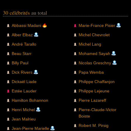
30 célébrités
au total
Abbassi Madani
Marie-France Pisier
Alber Elbaz
Michel Chevrolet
André Tarallo
Michel Lang
Beau Starr
Mohamed Sayah
Billy Paul
Nicolas Greschny
Dick Rivers
Papa Wemba
Dickaël Liade
Philippe Chaffanjon
Estée Lauder
Philippe Lejeune
Hamilton Bohannon
Pierre Lazareff
Henri Michel
Pierre-Claude-Victor
Boiste
Jean Malrieu
Robert M. Pirsig
Jean-Pierre Marielle