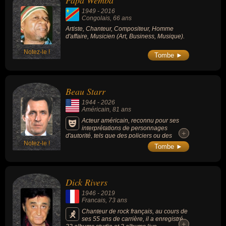
Papa Wemba
également avoir été artiste, chanteur, compositeur, homme
1949
-
2016
d'affaire, musicien, acteur, chanteur de rock, compositeur de rock,
Congolais
, 66 ans
entraineur, entraineur de football, footballeur, sportif, imprésario,
Artiste, Chanteur, Compositeur, Homme
d'affaire, Musicien (Art, Business, Musique).
cinéaste, dialoguiste, écrivain, scénariste, metteur en scène,
animateur, animateur de télévision, doubleur ou journaliste. En ce
Notez-le !
Tombe ►
qui concerne leurs nationalités au moment de leurs morts, ils
peuvent avoir été congolais, américain, francais ou suisse par
exemple.
Beau Starr
1944
-
2026
Américain
, 81 ans
Acteur américain, reconnu pour ses
interprétations de personnages
+
+
d'autorité, tels que des policiers ou des
Notez-le !
agents fédéraux, son rôle le plus
Tombe ►
emblématique reste celui du shérif Ben
Meeker dans les films d'horreur "Halloween
4" (1988) et "Halloween 5" (1989), le père de
Henry Hill dans le film culte de Martin
Dick Rivers
Scorsese "Les Affranchis" (1990) ou des
seconds rôles dans des succès comme
1946
-
2019
"Speed" (1994).
Francais
, 73 ans
Chanteur de rock français, au cours de
ses 55 ans de carrière, il a enregistré
+
+