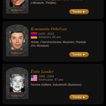
Littérature, Théâtre).
Notez-le !
Tombe ►
Konstantin Orbelyan
1928
-
2014
Arménien
, 85 ans
Artiste, Chef d'orchestre, Musicien, Pianiste
(Art, Musique).
Notez-le !
Tombe ►
Estée Lauder
1906
-
2004
Américaine
, 97 ans
Femme d'affaire, Industrielle (Business).
Notez-la !
Tombe ►