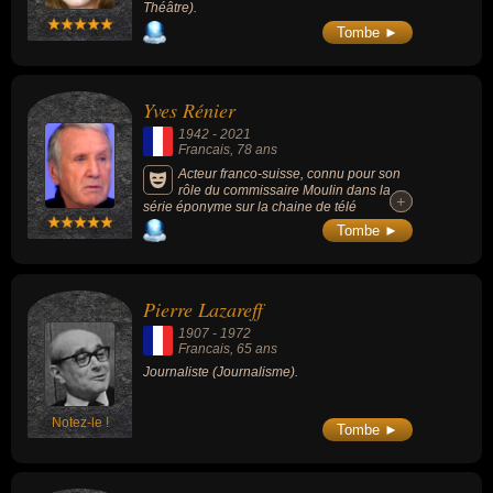
Théâtre).
Tombe ►
Yves Rénier
1942
-
2021
Francais
, 78 ans
Acteur franco-suisse, connu pour son
rôle du commissaire Moulin dans la
+
+
série éponyme sur la chaine de télé
française TF1.
Tombe ►
Pierre Lazareff
1907
-
1972
Francais
, 65 ans
Journaliste (Journalisme).
Notez-le !
Tombe ►