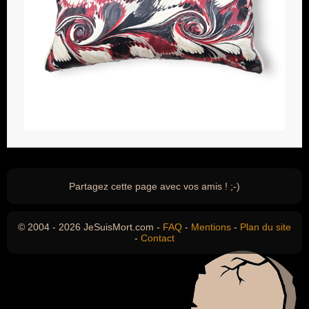
Partagez cette page avec vos amis ! ;-)
© 2004 - 2026 JeSuisMort.com -
FAQ
-
Mentions
-
Plan du site
-
Contact