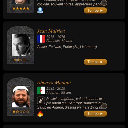
+
+
cocktail, souvent noires, appréciées par de
nombreuses actrices hollywoodiennes.
Tombe ►
Reconnu par le milieu de la mode pour son
travail effectué dans la maison Lanvin, il a
été nommé aux Globes de Cristal en 2015
dans la catégorie meilleur créateur de mode.
Jean Malrieu
1915
-
1976
Francais
, 60 ans
Artiste, Écrivain, Poète (Art, Littérature).
Notez-le !
Tombe ►
Abbassi Madani
1931
-
2019
Algérien
, 88 ans
Politicien algérien, cofondateur et le
président du FSI (Front Islamique du
+
+
Salut) en Algérie, dissout en mars 1992 par
le tribunal administratif d'Alger.
Tombe ►