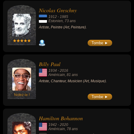
Nicolas Greschny
1912
-
1985
Estonien
, 73 ans
Artiste, Peintre (Art, Peinture).
Tombe ►
Billy Paul
1934
-
2016
Américain
, 81 ans
Artiste, Chanteur, Musicien (Art, Musique).
Notez-le !
Tombe ►
Hamilton Bohannon
1942
-
2020
Américain
, 78 ans