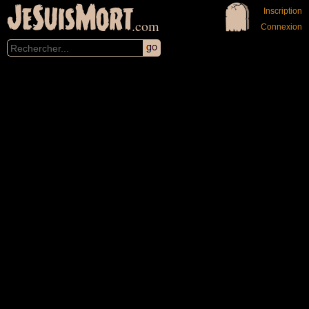
JeSuisMort
Inscription
.com
Connexion