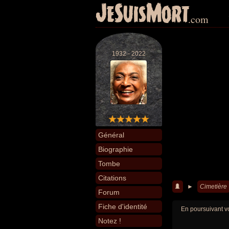
JeSuisMort
.com
1932 - 2022
Général
Biographie
Tombe
Citations
►
Cimetière
Forum
Fiche d'identité
En poursuivant vo
Notez !