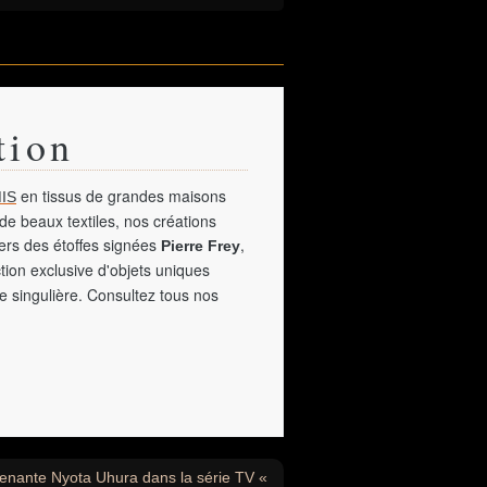
tion
en tissus de grandes maisons
IS
de beaux textiles, nos créations
vers des étoffes signées
,
Pierre Frey
tion exclusive d'objets uniques
e singulière. Consultez tous nos
tenante Nyota Uhura dans la série TV «