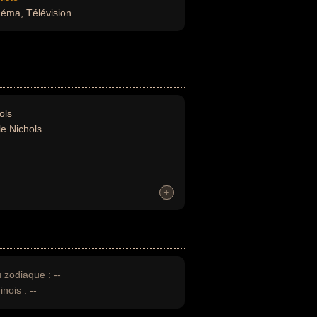
néma, Télévision
ols
le Nichols
+
+
u zodiaque :
--
inois :
--