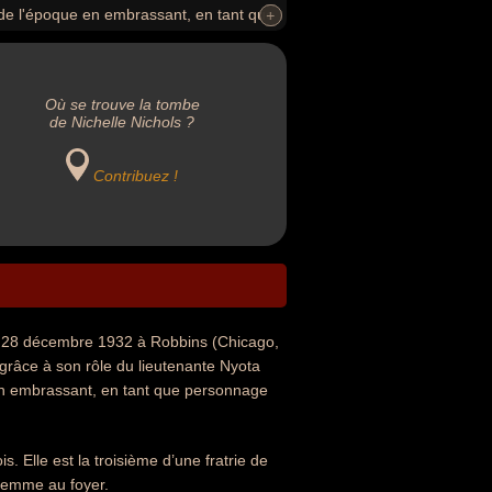
 de l'époque en embrassant, en tant que
+
+
un rôle de gradée.
Où se trouve la tombe
de Nichelle Nichols ?
Contribuez !
 le 28 décembre 1932 à Robbins (Chicago,
re grâce à son rôle du lieutenante Nyota
 en embrassant, en tant que personnage
. Elle est la troisième d’une fratrie de
 femme au foyer.