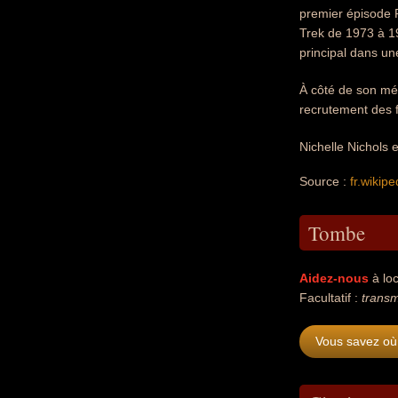
premier épisode F
Trek de 1973 à 19
principal dans un
À côté de son méti
recrutement des 
Nichelle Nichols 
Source :
fr.wikipe
Tombe
Aidez-nous
à loc
Facultatif :
transm
Vous savez où 