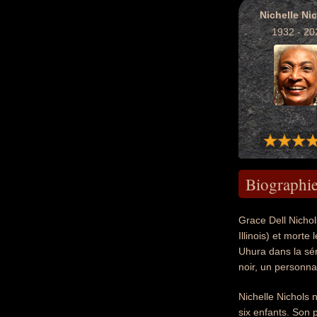
Nichelle Ni
1932 - 20
Biographi
Grace Dell Nichol
Illinois) et morte
Uhura dans la sér
noir, un personna
Nichelle Nichols n
six enfants. Son 