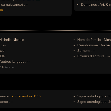
à sa naissance) :
--
Domaines :
Art, Ci
in
ichelle Nichols
Nom de famille :
Nich
 :
--
Pseudonyme :
Nichel
ace
Surnom :
--
:
Dell
Erreurs d'écriture :
--
autres langues :
--
:
0
(aucun)
sance :
28 décembre
1932
Signe astrologique d
sance :
--
Signe astrologique ch