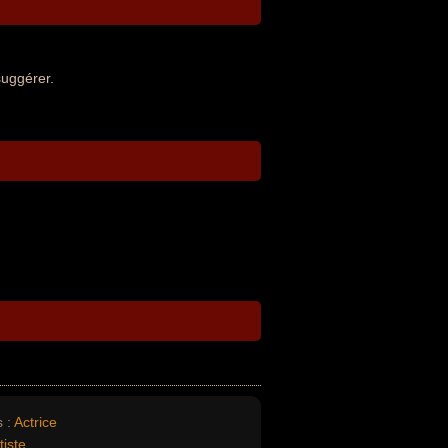
suggérer.
 :
Actrice
tiste