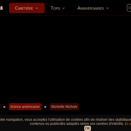
Cimetière
Tops
Anniversaires
►
Actrice américaine
►
Nichelle Nichols
tre navigation, vous acceptez l'utilisation de cookies afin de réaliser des statistiq
contenus ou publicités adaptés selon vos centres d'intérêts.
En s
OK