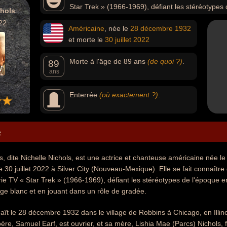
Star Trek » (1966-1969), défiant les stéréotypes
chols
personnage noir, un personnage blanc et en jouant dans 
22
Américaine
, née le
28 décembre
1932
et morte le
30 juillet
2022
Morte à l'âge de 89 ans
(de quoi ?)
.
89
ans
Enterrée
(où exactement ?)
.
e
s, dite Nichelle Nichols, est une actrice et chanteuse américaine née
 le 30 juillet 2022 à Silver City (Nouveau-Mexique). Elle se fait connaît
ie TV « Star Trek » (1966-1969), défiant les stéréotypes de l'époque
ge blanc et en jouant dans un rôle de gradée.
aît le 28 décembre 1932 dans le village de Robbins à Chicago, en Illinois
père, Samuel Earf, est ouvrier, et sa mère, Lishia Mae (Parcs) Nichols,