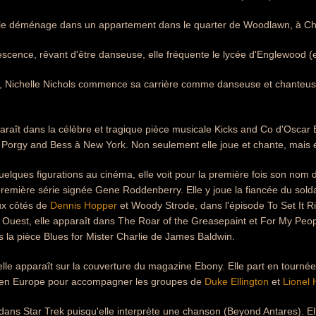
mille déménage dans un appartement dans le quarter de Woodlawn, à Ch
scence, rêvant d'être danseuse, elle fréquente le lycée d'Englewood (e
s, Nichelle Nichols commence sa carrière comme danseuse et chanteus
araît dans la célèbre et tragique pièce musicale Kicks and Co d'Oscar B
Porgy and Bess à New York. Non seulement elle joue et chante, mais el
elques figurations au cinéma, elle voit pour la première fois son nom d
remière série signée Gene Roddenberry. Elle y joue la fiancée du solda
ux côtés de
Dennis Hopper
et Woody Strode, dans l'épisode To Set It R
te Ouest, elle apparaît dans The Roar of the Greasepaint et For My Peop
la pièce Blues for Mister Charlie de James Baldwin.
elle apparaît sur la couverture du magazine Ebony. Elle part en tournée 
 en Europe pour accompagner les groupes de
Duke Ellington
et
Lionel
dans Star Trek puisqu'elle interprète une chanson (Beyond Antares). El