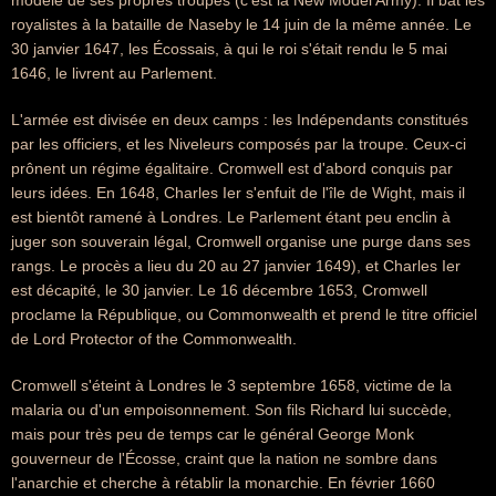
modèle de ses propres troupes (c'est la New Model Army). Il bat les
royalistes à la bataille de Naseby le 14 juin de la même année. Le
30 janvier 1647, les Écossais, à qui le roi s'était rendu le 5 mai
1646, le livrent au Parlement.
L'armée est divisée en deux camps : les Indépendants constitués
par les officiers, et les Niveleurs composés par la troupe. Ceux-ci
prônent un régime égalitaire. Cromwell est d'abord conquis par
leurs idées. En 1648, Charles Ier s'enfuit de l'île de Wight, mais il
est bientôt ramené à Londres. Le Parlement étant peu enclin à
juger son souverain légal, Cromwell organise une purge dans ses
rangs. Le procès a lieu du 20 au 27 janvier 1649), et Charles Ier
est décapité, le 30 janvier. Le 16 décembre 1653, Cromwell
proclame la République, ou Commonwealth et prend le titre officiel
de Lord Protector of the Commonwealth.
Cromwell s'éteint à Londres le 3 septembre 1658, victime de la
malaria ou d'un empoisonnement. Son fils Richard lui succède,
mais pour très peu de temps car le général George Monk
gouverneur de l'Écosse, craint que la nation ne sombre dans
l'anarchie et cherche à rétablir la monarchie. En février 1660