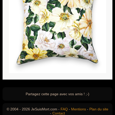
Partagez cette page avec vos amis ! ;-)
© 2004 - 2026 JeSuisMort.com -
FAQ
-
Mentions
-
Plan du site
-
Contact