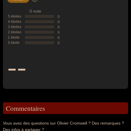
0 note
5 étoiles
0
4 étoiles
0
3 étoiles
0
2 étoiles
0
1 étoile
0
0 étoile
0
--
Commentaires
Vous avez des questions sur Olivier Cromwell ? Des remarques ?
Des infos à partager ?