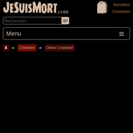
JeSuisMort
Inscription
.com
Connexion
Menu
►
Cimetière
►
Olivier Cromwell