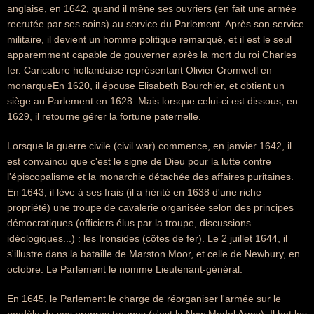
anglaise, en 1642, quand il mène ses ouvriers (en fait une armée
recrutée par ses soins) au service du Parlement. Après son service
militaire, il devient un homme politique remarqué, et il est le seul
apparemment capable de gouverner après la mort du roi Charles
Ier. Caricature hollandaise représentant Olivier Cromwell en
monarqueEn 1620, il épouse Elisabeth Bourchier, et obtient un
siège au Parlement en 1628. Mais lorsque celui-ci est dissous, en
1629, il retourne gérer la fortune paternelle.
Lorsque la guerre civile (civil war) commence, en janvier 1642, il
est convaincu que c'est le signe de Dieu pour la lutte contre
l'épiscopalisme et la monarchie détachée des affaires puritaines.
En 1643, il lève à ses frais (il a hérité en 1638 d'une riche
propriété) une troupe de cavalerie organisée selon des principes
démocratiques (officiers élus par la troupe, discussions
idéologiques...) : les Ironsides (côtes de fer). Le 2 juillet 1644, il
s'illustre dans la bataille de Marston Moor, et celle de Newbury, en
octobre. Le Parlement le nomme Lieutenant-général.
En 1645, le Parlement le charge de réorganiser l'armée sur le