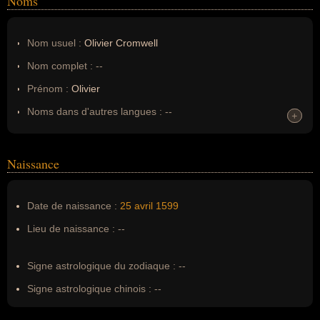
Noms
Nom usuel :
Olivier Cromwell
Nom complet :
--
Prénom :
Olivier
Noms dans d'autres langues :
--
+
+
Homonymes :
0
(aucun)
Naissance
Nom de famille :
Cromwell
Pseudonyme :
--
Date de naissance :
25 avril
1599
Surnom :
--
Lieu de naissance :
--
Erreurs d'écriture :
--
Signe astrologique du zodiaque :
--
Signe astrologique chinois :
--