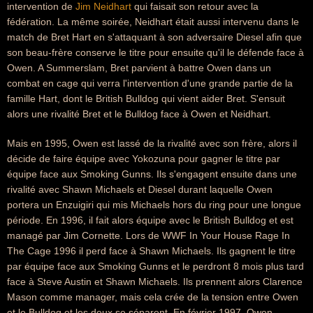
intervention de
Jim Neidhart
qui faisait son retour avec la
fédération. La même soirée, Neidhart était aussi intervenu dans le
match de Bret Hart en s'attaquant à son adversaire Diesel afin que
son beau-frère conserve le titre pour ensuite qu'il le défende face à
Owen. A Summerslam, Bret parvient à battre Owen dans un
combat en cage qui verra l'intervention d'une grande partie de la
famille Hart, dont le British Bulldog qui vient aider Bret. S'ensuit
alors une rivalité Bret et le Bulldog face à Owen et Neidhart.
Mais en 1995, Owen est lassé de la rivalité avec son frère, alors il
décide de faire équipe avec Yokozuna pour gagner le titre par
équipe face aux Smoking Gunns. Ils s'engagent ensuite dans une
rivalité avec Shawn Michaels et Diesel durant laquelle Owen
portera un Enzuigiri qui mis Michaels hors du ring pour une longue
période. En 1996, il fait alors équipe avec le British Bulldog et est
managé par Jim Cornette. Lors de WWF In Your House Rage In
The Cage 1996 il perd face à Shawn Michaels. Ils gagnent le titre
par équipe face aux Smoking Gunns et le perdront 8 mois plus tard
face à Steve Austin et Shawn Michaels. Ils prennent alors Clarence
Mason comme manager, mais cela crée de la tension entre Owen
et le Bulldog et les deux se séparent. En février 1997, Owen