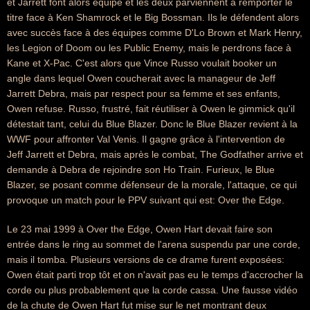
et Jarrett font alors équipe et les deux parviennent à remporter le
titre face à Ken Shamrock et le Big Bossman. Ils le défendent alors
avec succès face à des équipes comme D'Lo Brown et Mark Henry,
les Legion of Doom ou les Public Enemy, mais le perdrons face à
Kane et X-Pac. C'est alors que Vince Russo voulait booker un
angle dans lequel Owen coucherait avec la manageur de Jeff
Jarrett Debra, mais par respect pour sa femme et ses enfants,
Owen refuse. Russo, frustré, fait réutiliser à Owen le gimmick qu'il
détestait tant, celui du Blue Blazer. Donc le Blue Blazer revient à la
WWF pour affronter Val Venis. Il gagne grâce à l'intervention de
Jeff Jarrett et Debra, mais après le combat, The Godfather arrive et
demande à Debra de rejoindre son Ho Train. Furieux, le Blue
Blazer, se posant comme défenseur de la morale, l'attaque, ce qui
provoque un match pour le PPV suivant qui est: Over the Edge.
Le 23 mai 1999 à Over the Edge, Owen Hart devait faire son
entrée dans le ring au sommet de l'arena suspendu par une corde,
mais il tomba. Plusieurs versions de ce drame furent exposées:
Owen était parti trop tôt et on n'avait pas eu le temps d'accrocher la
corde ou plus probablement que la corde cassa. Une fausse vidéo
de la chute de Owen Hart fut mise sur le net montrant deux