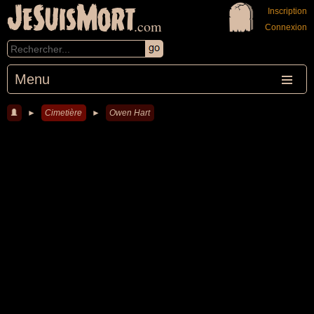
JeSuisMort
Inscription
.com
Connexion
Menu
►
Cimetière
►
Owen Hart