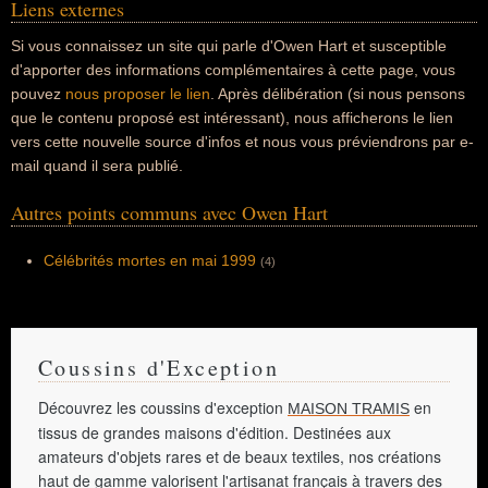
Liens externes
Si vous connaissez un site qui parle d'Owen Hart et susceptible
d'apporter des informations complémentaires à cette page, vous
pouvez
nous proposer le lien
. Après délibération (si nous pensons
que le contenu proposé est intéressant), nous afficherons le lien
vers cette nouvelle source d'infos et nous vous préviendrons par e-
mail quand il sera publié.
Autres points communs avec Owen Hart
Célébrités mortes en mai 1999
(4)
Coussins d'Exception
Découvrez les coussins d'exception
en
MAISON TRAMIS
tissus de grandes maisons d'édition. Destinées aux
amateurs d'objets rares et de beaux textiles, nos créations
haut de gamme valorisent l'artisanat français à travers des