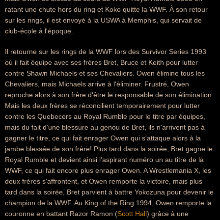
ratant une chute hors du ring et Koko quitte la WWF. À son retour
sur les rings, il est envoyé à la USWA à Memphis, qui servait de
club-école à l'époque.
Il retourne sur les rings de la WWF lors des Survivor Series 1993
où il fait équipe avec ses frères Bret, Bruce et Keith pour lutter
contre Shawn Michaels et ses Chevaliers. Owen élimine tous les
Chevaliers, mais Michaels arrive à l'éliminer. Frustré, Owen
reproche alors à son frère d'être le responsable de son élimination.
Mais les deux frères se réconcilient temporairement pour lutter
contre les Quebecers au Royal Rumble pour le titre par équipes,
mais du fait d'une blessure au genou de Bret, ils n'arrivent pas à
gagner le titre, ce qui fait enrager Owen qui s'attaque alors à la
jambe blessée de son frère! Plus tard dans la soirée, Bret gagne le
Royal Rumble et devient ainsi l'aspirant numéro un au titre de la
WWF, ce qui fait encore plus enrager Owen. A Wrestlemania X, les
deux frères s'affrontent, et Owen remporte la victoire, mais plus
tard dans la soirée, Bret parvient à battre Yokozuna pour devenir le
champion de la WWF. Au King of the Ring 1994, Owen remporte la
couronne en battant Razor Ramon (
Scott Hall
) grâce à une