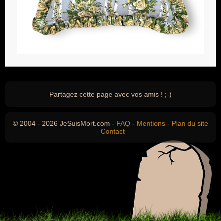
Partagez cette page avec vos amis ! ;-)
© 2004 - 2026 JeSuisMort.com -
FAQ
-
Mentions
-
Plan du site
-
Contact