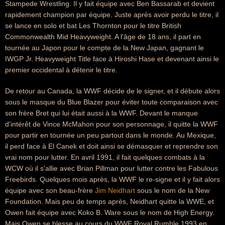
Stampede Wrestling. Il y fait équipe avec Ben Bassarab et devient
rapidement champion par équipe. Juste après avoir perdu le titre, il
se lance en solo et bat Les Thornton pour le titre British
Commonwealth Mid Heavyweight. A l'âge de 18 ans, il part en
tournée au Japon pour le compte de la New Japan, gagnant le
IWGP Jr. Heavyweight Title face à Hiroshi Hase et devenant ainsi le
premier occidental à détenir le titre.
De retour au Canada, la WWF décide de le signer, et il débute alors
sous le masque du Blue Blazer pour éviter toute comparaison avec
son frère Bret qui lui était aussi à la WWF. Devant le manque
d'intérêt de Vince McMahon pour son personnage, il quitte la WWF
pour partir en tournée un peu partout dans le monde. Au Mexique,
il perd face à El Canek et doit ainsi se démasquer et reprendre son
vrai nom pour lutter. En avril 1991, il fait quelques combats à la
WCW où il s'allie avec Brian Pillman pour lutter contre les Fabulous
Freebirds. Quelques mois après, la WWF le re-signe et il y fait alors
équipe avec son beau-frère
Jim Neidhart
sous le nom de la New
Foundation. Mais peu de temps après, Neidhart quitte la WWE, et
Owen fait équipe avec Koko B. Ware sous le nom de High Energy.
Mais Owen se blesse au cours du WWF Royal Rumble 1993 en