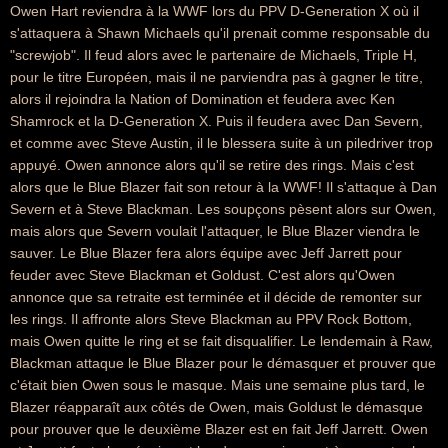
Owen Hart reviendra à la WWF lors du PPV D-Generation X où il
s'attaquera à Shawn Michaels qu'il prenait comme responsable du
"screwjob". Il feud alors avec le partenaire de Michaels, Triple H,
pour le titre Européen, mais il ne parviendra pas à gagner le titre,
alors il rejoindra la Nation of Domination et feudera avec Ken
Shamrock et la D-Generation X. Puis il feudera avec Dan Severn,
et comme avec Steve Austin, il le blessera suite à un piledriver trop
appuyé. Owen annonce alors qu'il se retire des rings. Mais c'est
alors que le Blue Blazer fait son retour à la WWF! Il s'attaque à Dan
Severn et à Steve Blackman. Les soupçons pèsent alors sur Owen,
mais alors que Severn voulait l'attaquer, le Blue Blazer viendra le
sauver. Le Blue Blazer fera alors équipe avec Jeff Jarrett pour
feuder avec Steve Blackman et Goldust. C'est alors qu'Owen
annonce que sa retraite est terminée et il décide de remonter sur
les rings. Il affronte alors Steve Blackman au PPV Rock Bottom,
mais Owen quitte le ring et se fait disqualifier. Le lendemain à Raw,
Blackman attaque le Blue Blazer pour le démasquer et prouver que
c'était bien Owen sous le masque. Mais une semaine plus tard, le
Blazer réapparaît aux côtés de Owen, mais Goldust le démasque
pour prouver que le deuxième Blazer est en fait Jeff Jarrett. Owen