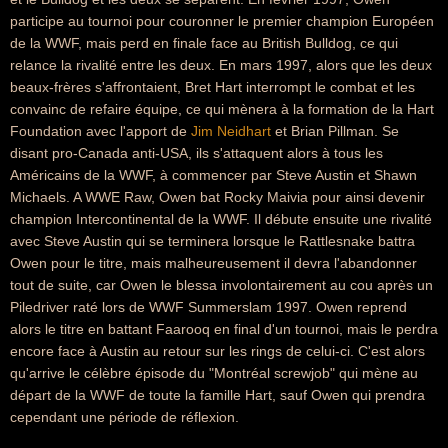
participe au tournoi pour couronner le premier champion Européen
de la WWF, mais perd en finale face au British Bulldog, ce qui
relance la rivalité entre les deux. En mars 1997, alors que les deux
beaux-frères s'affrontaient, Bret Hart interrompt le combat et les
convainc de refaire équipe, ce qui mènera à la formation de la Hart
Foundation avec l'apport de
Jim Neidhart
et Brian Pillman. Se
disant pro-Canada anti-USA, ils s'attaquent alors à tous les
Américains de la WWF, à commencer par Steve Austin et Shawn
Michaels. A WWE Raw, Owen bat Rocky Maivia pour ainsi devenir
champion Intercontinental de la WWF. Il débute ensuite une rivalité
avec Steve Austin qui se terminera lorsque le Rattlesnake battra
Owen pour le titre, mais malheureusement il devra l'abandonner
tout de suite, car Owen le blessa involontairement au cou après un
Piledriver raté lors de WWF Summerslam 1997. Owen reprend
alors le titre en battant Faarooq en final d'un tournoi, mais le perdra
encore face à Austin au retour sur les rings de celui-ci. C'est alors
qu'arrive le célèbre épisode du "Montréal screwjob" qui mène au
départ de la WWF de toute la famille Hart, sauf Owen qui prendra
cependant une période de réflexion.