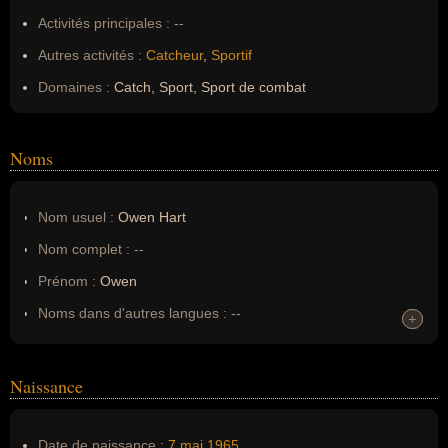
Activités principales :
--
Autres activités :
Catcheur
,
Sportif
Domaines :
Catch, Sport, Sport de combat
Noms
Nom usuel :
Owen Hart
Nom complet :
--
Prénom :
Owen
Noms dans d'autres langues :
--
+
+
Homonymes :
0
(aucun)
Naissance
Nom de famille :
Hart
Pseudonyme :
--
Date de naissance :
7 mai
1965