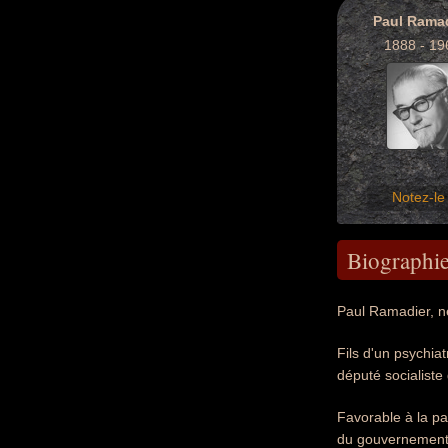
Paul Rama
1888 - 19
Notez-le 
Biographi
Paul Ramadier, n
Fils d'un psychiat
député socialist
Favorable à la par
du gouvernemen