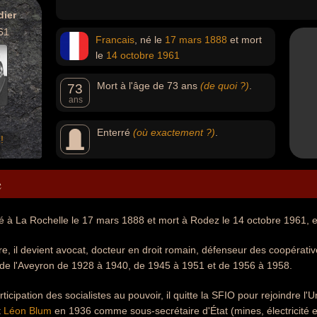
dier
61
Francais
, né le
17 mars
1888
et mort
le
14 octobre
1961
Mort à l'âge de 73 ans
(de quoi ?)
.
73
ans
Enterré
(où exactement ?)
.
!
e
é à La Rochelle le 17 mars 1888 et mort à Rodez le 14 octobre 1961, e
re, il devient avocat, docteur en droit romain, défenseur des coopératives
e de l'Aveyron de 1928 à 1940, de 1945 à 1951 et de 1956 à 1958.
ticipation des socialistes au pouvoir, il quitte la SFIO pour rejoindre l'Uni
t
Léon Blum
en 1936 comme sous-secrétaire d'État (mines, électricité e