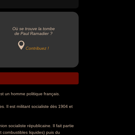
Où se trouve la tombe
de Paul Ramadier ?
Contribuez !
st un homme politique français.
. Il est militant socialiste dès 1904 et
on socialiste républicaine. Il fait partie
t combustibles liquides) puis du