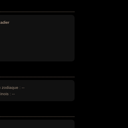
adier
u zodiaque :
--
inois :
--