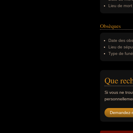
Lieu de mort 
Obsèques
Date des obs
Lieu de sépul
Type de funér
Que rech
Si vous ne tro
personnellement
Demandez-