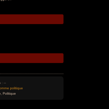
 :
--
omme politique
, Politique