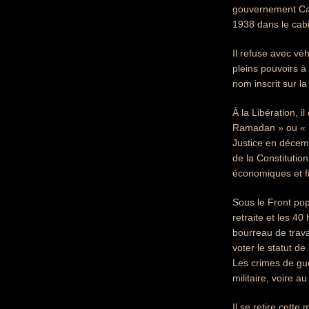
gouvernement Cami
1938 dans le cabi
Il refuse avec vé
pleins pouvoirs à
nom inscrit sur l
À la Libération, 
Ramadan » ou « Ra
Justice en décem
de la Constitutio
économiques et 
Sous le Front popu
retraite et les 4
bourreau de travai
voter le statut de
Les crimes de gu
militaire, voire a
Il se retire cett