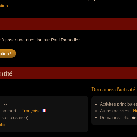
tion
.
r
à poser une question sur Paul Ramadier.
ntité
Domaines d'activité
 :
--
Activités principales
à sa mort) :
Française
Autres activités :
H
à sa naissance) :
--
Domaines :
Histoire
lin