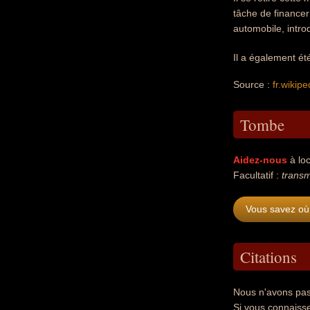
tâche de financer
automobile, intro
Il a également é
Source :
fr.wikipe
Tombe
Aidez-nous
à loc
Facultatif :
transm
Vous savez où
Citations
Nous n'avons pas
Si vous connaiss