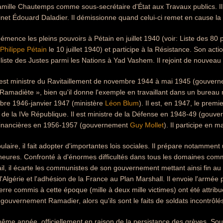
lle Chautemps comme sous-secrétaire d'État aux Travaux publics. Il es
net Édouard Daladier. Il démissionne quand celui-ci remet en cause l
hémence les pleins pouvoirs à Pétain en juillet 1940 (voir: Liste des 80
Philippe Pétain
le 10 juillet 1940) et participe à la Résistance. Son acti
a liste des Justes parmi les Nations à Yad Vashem. Il rejoint de nouveau 
il est ministre du Ravitaillement de novembre 1944 à mai 1945 (gouver
madiète », bien qu'il donne l'exemple en travaillant dans un bureau no
bre 1946-janvier 1947 (ministère
Léon Blum
). Il est, en 1947, le prem
n de la IVe République. Il est ministre de la Défense en 1948-49 (gouve
financières en 1956-1957 (gouvernement
Guy Mollet
). Il participe en
laire, il fait adopter d'importantes lois sociales. Il prépare notamment u
0 heures. Confronté à d'énormes difficultés dans tous les domaines co
l, il écarte les communistes de son gouvernement mettant ainsi fin au tri
 l'Algérie et l'adhésion de la France au Plan Marshall. Il envoie l'armée 
erre commis à cette époque (mille à deux mille victimes) ont été attr
u gouvernement Ramadier, alors qu'ils sont le faits de soldats incontrôlé
e même année, officiellement en raison de la persistance des grèves. Sou