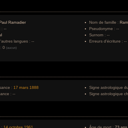
Paul Ramadier
Nom de famille :
Ram
 :
--
Pseudonyme :
--
l
Surnom :
--
autres langues :
--
Erreurs d'écriture :
--
:
0
(aucun)
sance :
17 mars
1888
Signe astrologique d
sance :
--
Signe astrologique ch
 :
14 octobre
1961
Âge de mort :
73 ans