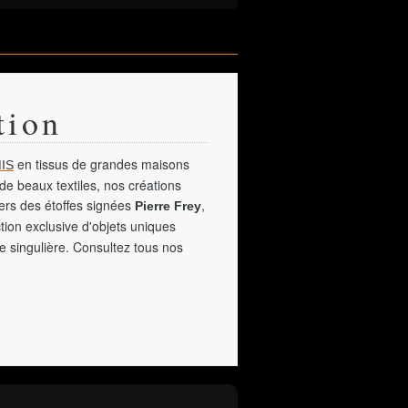
tion
en tissus de grandes maisons
IS
de beaux textiles, nos créations
vers des étoffes signées
,
Pierre Frey
tion exclusive d'objets uniques
e singulière. Consultez tous nos