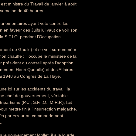
t ministre du Travail de janvier à août
a semaine de 40 heures.
 parlementaires ayant voté contre les
on en faveur des Juifs lui vaut de voir son
la S.F.I.O. pendant l'Occupation.
nement de Gaulle) et se voit surnommé «
n chauffé ; il occupe le ministère de la
ier président du conseil après l'adoption
rnement Henri Queuille) et des Affaires
 mai 1948 au Congrès de La Haye.
ne loi sur les accidents du travail, la
mme chef de gouvernement, véritable
partisme (P.C., S.F.I.O., M.R.P.), fait
pour mettre fin à l'insurrection malgache.
ibués par erreur au commandement
s.
s le gouvernement Mollet, il a la lourde