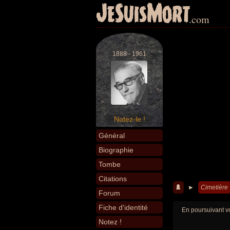
JeSuisMort
.com
1888 - 1961
Notez-le !
Général
Biographie
Tombe
Citations
►
Cimetière
Forum
Fiche d'identité
En poursuivant vo
Notez !