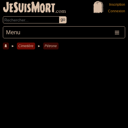
JeSuisMort
Inscription
.com
Connexion
Menu
►
Cimetière
►
Pétrone