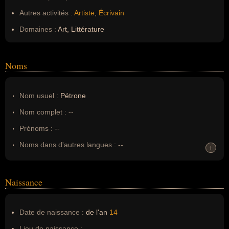
Autres activités :
Artiste
,
Écrivain
Domaines :
Art, Littérature
Noms
Nom usuel :
Pétrone
Nom complet :
--
Prénoms :
--
Noms dans d'autres langues :
--
+
+
Homonymes :
0
(aucun)
Naissance
Nom de famille :
Pétrone
Pseudonyme :
--
Date de naissance :
de l'an
14
Surnom :
--
Lieu de naissance :
--