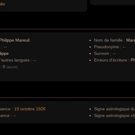
lin
hilippe Mareuil
Nom de famille :
Mare
 :
--
Pseudonyme :
--
lippe
Surnom :
--
autres langues :
--
Erreurs d'écriture :
Ph
:
0
(aucun)
sance :
19 octobre
1926
Signe astrologique d
sance :
--
Signe astrologique ch