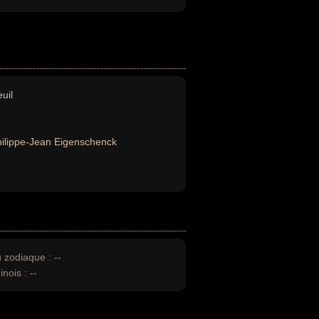
uil
ilippe-Jean Eigenschenck
u zodiaque :
--
inois :
--