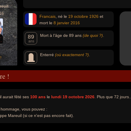
reuil
16
Francais
, né le
19 octobre
1926
et
mort le
8 janvier
2016
Mort à l'âge de 89 ans
(de quoi ?)
.
89
ans
Enterré
(où exactement ?)
.
!
re !
l aurait fêté ses
100 ans
le
lundi 19 octobre 2026
. Plus que 72 jours..
e hommage, vous pouvez :
ppe Mareuil (si ce n'est pas encore fait).