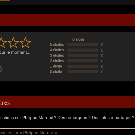
0 note
5 étoiles
0
4 étoiles
0
ur le moment...
3 étoiles
0
2 étoiles
0
1 étoile
0
?
0 étoile
0
res
estions sur Philippe Mareuil ? Des remarques ? Des infos à partager ?