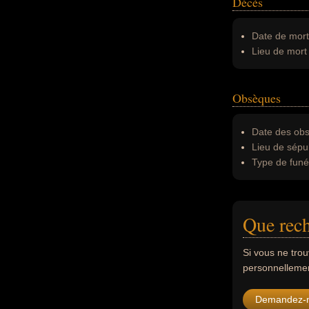
Décès
Date de mort
Lieu de mort 
Obsèques
Date des obs
Lieu de sépul
Type de funér
Que rech
Si vous ne tro
personnellement
Demandez-