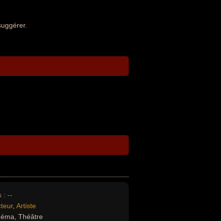
suggérer.
 :
--
teur
,
Artiste
néma, Théâtre