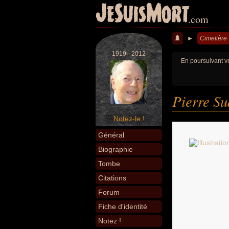
JeSuisMort
.com
►
Cimetière
1919 - 2012
En poursuivant vo
Pierre S
Notez-le !
Général
Biographie
Tombe
Citations
Forum
Fiche d'identité
Notez !