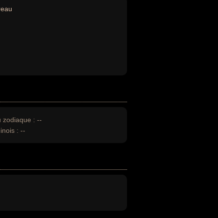
reau
u zodiaque :
--
inois :
--