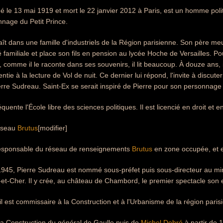
é le 13 mai 1919 et mort le 22 janvier 2012 à Paris, est un homme politiq
nage du Petit Prince.
ît dans une famille d'industriels de la Région parisienne. Son père meu
é familiale et place son fils en pension au lycée Hoche de Versailles.
comme il le raconte dans ses souvenirs, il lit beaucoup. À douze ans, il
ntie à la lecture de Vol de nuit. Ce dernier lui répond, l'invite à discut
re Sudreau. Saint-Ex se serait inspiré de Pierre pour son personnage 
équente l'École libre des sciences politiques. Il est licencié en droit et en
réseau
Brutus
[modifier]
t responsable du réseau de renseignements
Brutus
en zone occupée, et 
945, Pierre Sudreau est nommé sous-préfet puis sous-directeur au minis
r-et-Cher. Il y crée, au château de Chambord, le premier spectacle son
l est commissaire à la Construction et à l'Urbanisme de la région paris
e la Construction du général de Gaulle puis de
Michel Debré
à partir de 