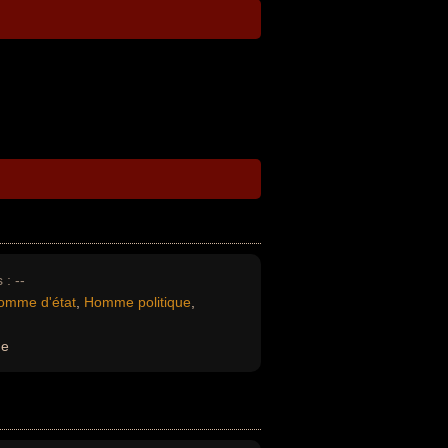
 :
--
omme d'état
,
Homme politique
,
ue