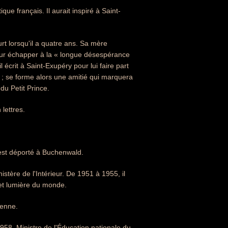
ue français. Il aurait inspiré à Saint-
rt lorsqu'il a quatre ans. Sa mère
 Pour échapper à la « longue désespérance
 écrit à Saint-Exupéry pour lui faire part
er ; se forme alors une amitié qui marquera
du Petit Prince.
 lettres.
est déporté à Buchenwald.
tère de l'Intérieur. De 1951 à 1955, il
 et lumière du monde.
ienne.
1958. Ministre de l'Éducation nationale du