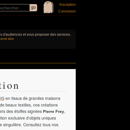
Inscription
Connexion
ues d'audiences et vous proposer des services,
avoir plus
tion
en tissus de grandes maisons
IS
de beaux textiles, nos créations
vers des étoffes signées
,
Pierre Frey
tion exclusive d'objets uniques
e singulière. Consultez tous nos