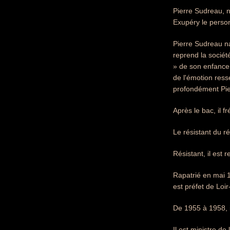
Pierre Sudreau, n
Exupéry le person
Pierre Sudreau na
reprend la sociét
» de son enfance, 
de l'émotion resse
profondément Pier
Après le bac, il fr
Le résistant du 
Résistant, il es
Rapatrié en mai 1
est préfet de Loi
De 1955 à 1958, i
Il est ministre d