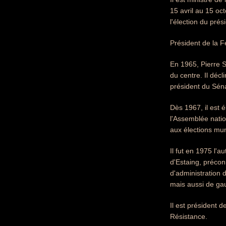
15 avril au 15 o
l'élection du pré
Président de la F
En 1965, Pierre S
du centre. Il décl
président du Séna
Dès 1967, il est 
l'Assemblée natio
aux élections mun
Il fut en 1975 l'a
d'Estaing, précon
d'administration 
mais aussi de gau
Il est président 
Résistance.