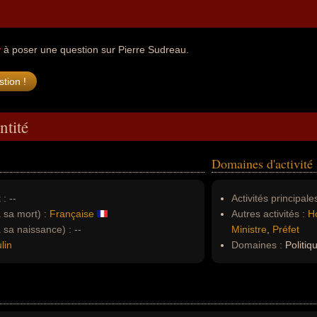
r
à poser une question sur Pierre Sudreau.
ntité
Domaines d'activité
 :
--
Activités principales
à sa mort) :
Française
Autres activités :
H
à sa naissance) :
--
Ministre
,
Préfet
lin
Domaines :
Politiq