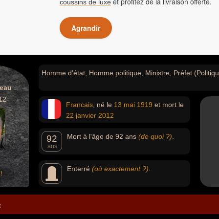
et profitez de la livraison offerte.
coussins de luxe
Agrandir
Homme d'état, Homme politique, Ministre, Préfet (Politiqu
reau
12
Francais
, né le
13 mai
1919
et mort le
22 janvier
2012
Mort à l'âge de 92 ans
(de quoi ?)
.
92
ans
Enterré
(où exactement ?)
.
!
e