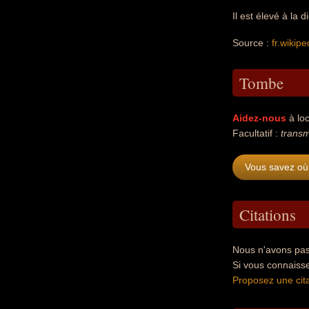
Il est élevé à la 
Source :
fr.wikipe
Tombe
Aidez-nous
à loc
Facultatif :
transm
Vous savez où
Citations
Nous n'avons pas
Si vous connaiss
Proposez une cita