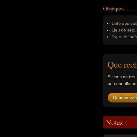
Obsèques
Date des obs
Lieu de sépul
Type de funér
Que rech
Si vous ne tro
personnellement
Demandez-
Notez !