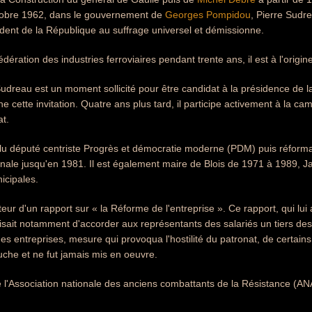
ctobre 1962, dans le gouvernement de
Georges Pompidou
, Pierre Sudr
sident de la République au suffrage universel et démissionne.
édération des industries ferroviaires pendant trente ans, il est à l'orig
udreau est un moment sollicité pour être candidat à la présidence de l
ine cette invitation. Quatre ans plus tard, il participe activement à la ca
t.
élu député centriste Progrès et démocratie moderne (PDM) puis réforma
nale jusqu'en 1981. Il est également maire de Blois de 1971 à 1989, Ja
icipales.
uteur d'un rapport sur « la Réforme de l'entreprise ». Ce rapport, qui l
isait notamment d'accorder aux représentants des salariés un tiers des
des entreprises, mesure qui provoqua l'hostilité du patronat, de certains
che et ne fut jamais mis en oeuvre.
de l'Association nationale des anciens combattants de la Résistance (AN