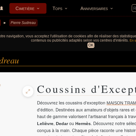
Cimetière
Tops
Anniversaires
►
Pierre Sudreau
tre navigation, vous acceptez l'utilisation de cookies afin de réaliser des statistiq
contenus ou publicités adaptés selon vos centres d'intérêts.
En s
OK
udreau
Coussins d'Excep
Découvrez les coussins d'exception
MAISON TRAM
d'édition. Destinées aux amateurs d'objets rares et 
haut de gamme valorisent l'artisanat français à tra
,
ou
. Découvrez notre sélec
Lelièvre
Dedar
Hermès
conçus à la main. Chaque pièce raconte une histoir