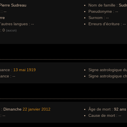
Pierre Sudreau
Nom de famille :
Sud
 :
--
Pseudonyme :
--
rre
Surnom :
--
autres langues :
--
Erreurs d'écriture :
--
:
0
(aucun)
sance :
13 mai
1919
Signe astrologique d
sance :
--
Signe astrologique ch
 :
Dimanche
22 janvier
2012
Âge de mort :
92 ans
:
--
Cause de mort :
--