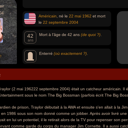
or
04
Américain
, né le
22 mai
1962
et mort
le
22 septembre
2004
Mort à l'âge de 42 ans
(de quoi ?)
.
42
ans
Enterré
(où exactement ?)
.
!
e
ylor (2 mai 196222 septembre 2004) était un catcheur américain. Il ét
Entertainment sous le nom The Big Bossman (parfois écrit The Big Bos
rdien de prison, Traylor débutait à la AWA et ensuite s'en allait à la J
ce en 1986 sous son nom donné comme un jobber. Après avoir livré une 
ait en lui un potentiel, il le retirait alors de la TV pour repenser son p
rvant comme garde du corps du manager Jim Cornette. Il a aussi catch