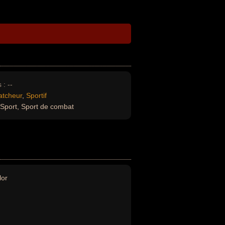
 :
--
atcheur
,
Sportif
Sport, Sport de combat
lor