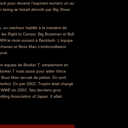
Rock pour devenir l'aspirant numéro un au
being se faisait démolir par Big Show
 un catcheur habillé à la manière de
t les Right to Censor. Big Bossman et Bull
APA le mois suivant à Backlash. L'équipe
uchanan et Boss Man s'embrouillaient
urné.
e en équipe de Booker T, simplement en
Booker T mais aussi pour aider Vince
Boss Man servait de jobber. En avril
erfect. En juin 2002, Traylor était chargé
la WWE en 2003. Ses derniers gros
ling Association of Japan. Il allait