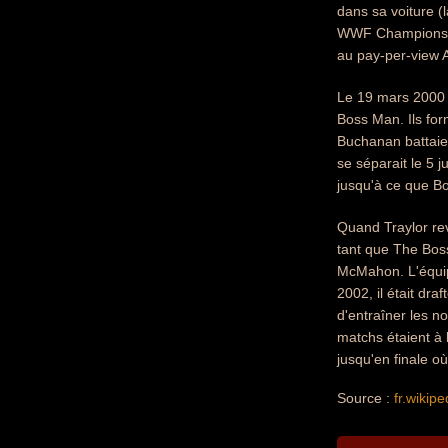
dans sa voiture (
WWF Championship
au pay-per-view
Le 19 mars 2000 
Boss Man. Ils for
Buchanan battaien
se séparait le 5 
jusqu'à ce que B
Quand Traylor rev
tant que The Boss
McMahon. L'équipe
2002, il était dr
d'entraîner les n
matchs étaient à l
jusqu'en finale où
Source :
fr.wikipe