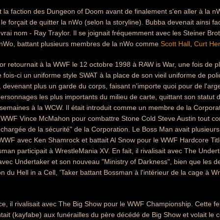
t la faction des Dungeon of Doom avant de finalement s'en aller à la 
le forçait de quitter la nWo (selon la storyline). Bubba devenait ainsi 
vrai nom - Ray Traylor. Il se joignait fréquemment avec les Steiner Brot
a nWo, battant plusieurs membres de la nWo comme
Scott Hall
,
Curt He
lor retournait à la WWF le 12 octobre 1998 à RAW is War, une fois de 
e fois-ci un uniforme style SWAT à la place de son vieil uniforme de pol
, devenant plus un garde du corps, faisant n'importe quoi pour de l'argen
rsonnages les plus importants du milieu de carte, quittant son statut de
semaines à la WCW. Il était introduit comme un membre de la Corpora
la WWF Vince McMahon pour combattre Stone Cold Steve Austin tout c
chargée de la sécurité" de la Corporation. Le Boss Man avait plusieurs m
WWF avec Ken Shamrock et battait Al Snow pour le WWF Hardcore Title.
man participait à WrestleMania XV. En fait, il rivalisait avec The Undert
 avec Undertaker et son nouveau "Ministry of Darkness", bien que les de
on du Hell in a Cell, 'Taker battant Bossman à l'intérieur de la cage à W
e, il rivalisait avec The Big Show pour le WWF Championship. Cette f
ait (kayfabe) aux funérailles du père décédé de Big Show et volait le 