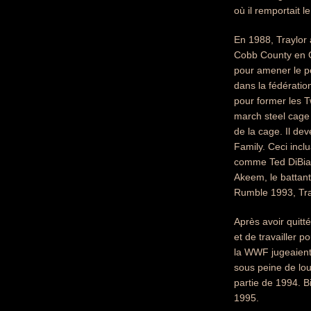
où il remportait
En 1988, Traylor 
Cobb County en G
pour amener le pe
dans la fédération
pour former les T
march steel cage 
de la cage. Il de
Family. Ceci incl
comme Ted DiBi
Akeem, le battan
Rumble 1993, Tra
Après avoir quitt
et de travailler 
la WWF jugeaient 
sous peine de lou
partie de 1994. B
1995.