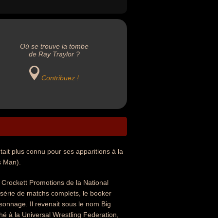
Où se trouve la tombe
de Ray Traylor ?
Contribuez !
ait plus connu pour ses apparitions à la
s Man).
im Crockett Promotions de la National
série de matchs complets, le booker
ersonnage. Il revenait sous le nom Big
é à la Universal Wrestling Federation,