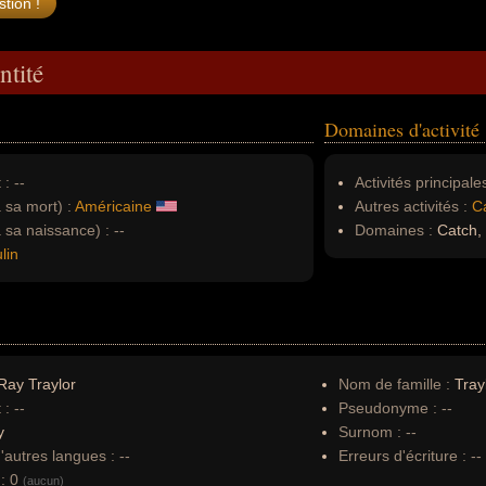
ntité
Domaines d'activité
 :
--
Activités principales
à sa mort) :
Américaine
Autres activités :
C
à sa naissance) :
--
Domaines :
Catch, 
lin
ay Traylor
Nom de famille :
Tray
 :
--
Pseudonyme :
--
y
Surnom :
--
autres langues :
--
Erreurs d'écriture :
--
:
0
(aucun)