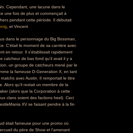
nWo. Cependant, une lacune dans le
face une fois de plus et commençait à
hers pendant cette période. Il débutait
nnig
, et Vincent.
plus dans le personnage du Big Bossman,
ice. C'était le moment de sa carrière avec
t en retour. Il s'établissait rapidement
 catcheur de bas fond qu'il avait il y a
tion, un groupe de catcheurs mené par le
omme la fameuse D-Generation X, en tant
atchs avec Austin. Il remportait le titre
 Alors qu'il restait un membre de la
aker (alors que la Corporation à cette
ux clans soient des factions heel). Ceci
restleMania XV se faisant pendre à la fin
eud était fameuse pour une promo où
cercueil du père de Show et l'amenant