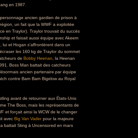
Gang en 1987.
n personnage ancien gardien de prison à
égion, un fait que la WWF a exploitée
e en Traylor). Traylor trouvait du succès
ip et faisait aussi équipe avec Akeem
 lui et Hogan s'affrontèrent dans un
'écraser les 160 kg de Traylor du sommet
catcheurs de
Bobby Heenan
, la Heenan
1991. Boss Man battait des catcheurs
n désormais ancien partenaire par équipe
match contre Bam Bam Bigelow au Royal
tling avant de retourner aux États-Unis
comme The Boss, mais les représentants de
WF et forçait ainsi la WCW de le changer
ait avec
Big Van Vader
pour la majeure
bba battait Sting à Uncensored en mars