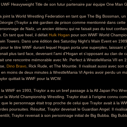
 le UWF Heavyweight Title de son futur partenaire par équipe One Man 
a joint la World Wrestling Federation en tant que The Big Bossman, u
éorgie (Traylor a été gardien de prison comme mentionné dans cette r
rsonnage de Nailz, un ancien détenu qui ne faisait pas du tout confianc
. En tant que heel, il défait
Hulk Hogan
pour son WWF World Championsh
win Towers. Dans une édition des Saturday Night's Main Event en 1989,
pour le titre WWF durant lequel Hogan porta une superplex, laissant s
venait plus tard face, devenant l'ami d'Hogan et s'opposant au clan de 
uait une rencontre mémorable avec Mr. Perfect à WrestleMania VII en 
ase,
Dino Bravo
, Rick Rude, et The Mountie. Il rivalisait aussi avec so
t en moins de deux minutes à WrestleMania VI Après avoir perdu un 
ylor quittait la WWF pour la WCW.
é la WWF en 1993, Traylor a eu un bref passage à la All Japan Pro Wres
pour la World Championship Wrestling. Traylor était à l'origine connu 
que le personnage était trop proche de celui que Traylor avait à la W
rdes poursuites. Résultat, Traylor devenait le Guardian Angel. Il rivalis
ientôt, Traylor revenait à son personnage initial de Big Bubba. Big Bu