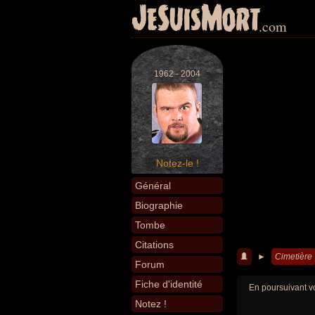
JeSuisMort
.com
1962 - 2004
Notez-le !
Général
Biographie
Tombe
Citations
►
Cimetière
Forum
Fiche d'identité
En poursuivant vo
Notez !