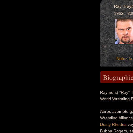
Ray Trayl
1962 - 20
Notez-le 
Biographi
Raymond "Ray" Tra
World Wrestling 
Après avoir été ga
Wrestling Allian
Dusty Rhodes
voy
Bubba Rogers, se