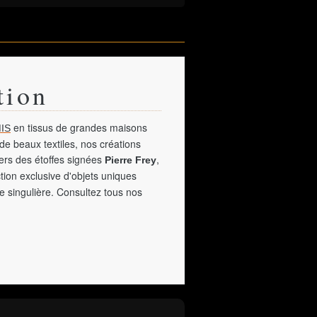
tion
en tissus de grandes maisons
IS
de beaux textiles, nos créations
vers des étoffes signées
,
Pierre Frey
tion exclusive d'objets uniques
e singulière. Consultez tous nos