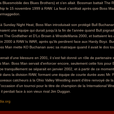
la Bluesmobile des Blues Brothers) et s'en allait. Bossman battait The 
 le 15 novembre 1999 à RAW. La feud s'arrêtait après que Boss Man 
 Armaggedon.
à Sunday Night Heat, Boss Man introduisait son protégé Bull Buchanan,
maient une équipe qui durait jusqu'à la fin de l'année quand Bull joignai
t The Godfather et D'Lo Brown à WrestleMania 2000, et battaient les 
juin 2000 à RAW Is WAR, après qu'ils perdirent face aux Hardy Boyz. B
oss Man mette KO Buchanan avec sa matraque quand il avait le dos to
enait d'une blessure en 2001, il s'est fait donné un rôle de partenair
 Man. Boss Man servait d'enforcer encore, seulement cette fois pour 
 tranquillement se séparait en janvier 2002, et à partir de ce moment 
afté dans la division RAW, formant une équipe de courte durée avec Mr. P
ouveaux catcheurs à la Ohio Valley Wrestling avant d'être renvoyé de 
'occasion d'un tournoi pour le titre de champion de la International Wrest
 il perdait face à son vieux rival Jim Duggan.
dia.org