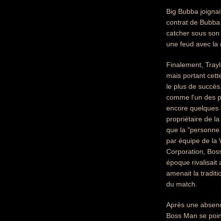
Big Bubba joignai
contrat de Bubba 
catcher sous son 
une feud avec l
Finalement, Tray
mais portant cett
le plus de succès
comme l'un des pe
encore quelques 
propriétaire de 
que la "personne 
par équipe de la 
Corporation, Boss
époque rivalisait
amenait la traditi
du match.
Après une absenc
Boss Man se point