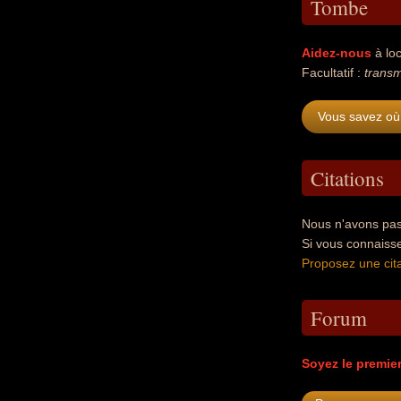
Tombe
Aidez-nous
à loc
Facultatif :
transm
Vous savez où 
Citations
Nous n'avons pas 
Si vous connaisse
Proposez une cita
Forum
Soyez le premie