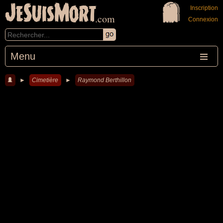
JeSuisMort
Inscription
.com
Connexion
Menu
►
Cimetière
►
Raymond Berthillon