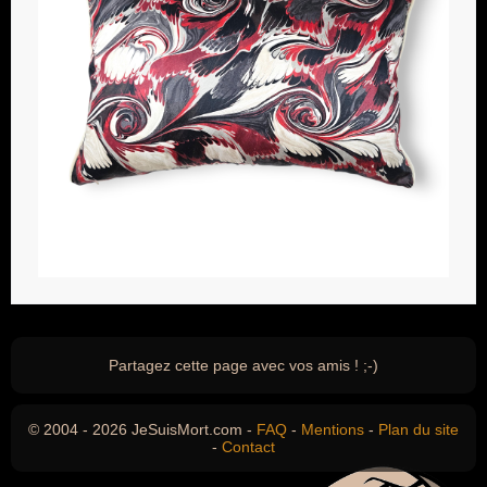
Partagez cette page avec vos amis ! ;-)
© 2004 - 2026 JeSuisMort.com -
FAQ
-
Mentions
-
Plan du site
-
Contact