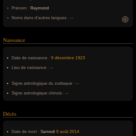
Prénom :
Raymond
Noms dans d'autres langues :
--
+
+
Homonymes :
0
(aucun)
Naissance
Nom de famille :
Berthillon
Pseudonyme :
--
Date de naissance :
9 décembre
1923
Surnom :
--
Lieu de naissance :
--
Erreurs d'écriture :
--
Signe astrologique du zodiaque :
--
Signe astrologique chinois :
--
Décès
Date de mort :
Samedi
9 août
2014