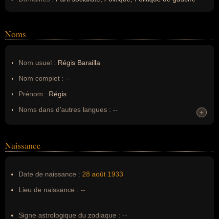
Noms
Nom usuel :
Régis Barailla
Nom complet :
--
Prénom :
Régis
Noms dans d'autres langues :
--
+
+
Homonymes :
0
(aucun)
Naissance
Nom de famille :
Barailla
Pseudonyme :
--
Date de naissance :
28 août
1933
Surnom :
--
Lieu de naissance :
--
Erreurs d'écriture :
--
Signe astrologique du zodiaque :
--