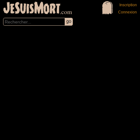
JeSuisMort
Inscription
.com
Connexion