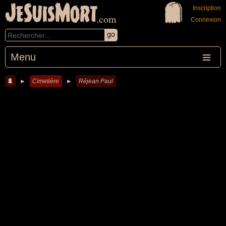
JeSuisMort
Inscription
.com
Connexion
Menu
►
Cimetière
►
Réjean Paul