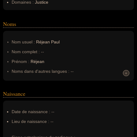
Domaines :
Justice
Noms
Nom usuel :
Réjean Paul
Nom complet :
--
Prénom :
Réjean
Noms dans d'autres langues :
--
+
+
Homonymes :
0
(aucun)
Naissance
Nom de famille :
Paul
Pseudonyme :
--
Date de naissance :
--
Surnom :
--
Lieu de naissance :
--
Erreurs d'écriture :
--