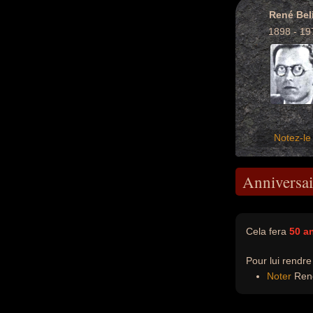
René Bel
1898 - 19
Notez-le 
Anniversai
Cela fera
50 a
Pour lui rendr
Noter
René 