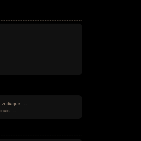
n
u zodiaque :
--
inois :
--