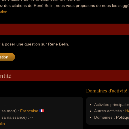
ez des citations de René Belin, nous vous proposons de nous les suggé
tion
.
r
à poser une question sur René Belin.
ntité
Domaines d'activité
 :
--
Activités principales
à sa mort) :
Française
Autres activités :
H
à sa naissance) :
--
Domaines :
Politiq
lin