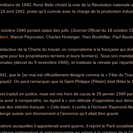
ilitaire de 1940, René Belin choisit la voie de la Révolution nationale 
 18 avril 1942, poste qu'il cumule avec la charge de la production industr
 3 octobre 1940 portant statut des juifs, (Journal Officiel du 18 octobre
ibert
, Marcel Peyrouton, Charles Huntziger, Yves Bouthillier, Paul Baud
l rédacteur de la Charte du travail, un corporatisme à la française qui doit
e pour les propriétaires terriens et leurs fermiers). Sous son mandat
onales (décret du 9 novembre 1940), et instituée la retraite par répartit
 1941, que le 1er mai est officiellement désigné comme la « Fête du Trav
payé2. On peut remarquer que la Saint-Philippe (Pétain) était fêtée le 
l est traduit en justice, mais est mis hors de cause le 29 janvier 1949 p
ns avoir à comparaître, eu égard à « son attitude d'opposition aux de
se des intérêts français. » Cela étant, il confia à l'écrivain Raymond Ab
rge suisse son étonnement à l'annonce qu'il allait être gracié.
tions auxquelles il appartenait avant guerre, il rejoint le Parti sociali
calisme indépendant et anticommuniste en aidant à la création de la C