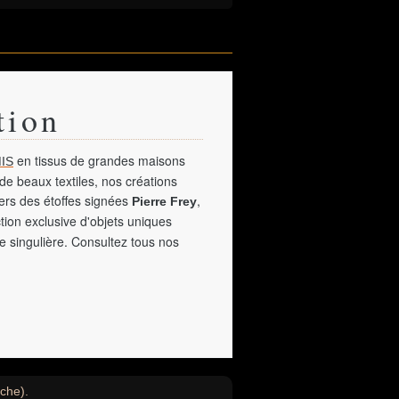
tion
en tissus de grandes maisons
IS
de beaux textiles, nos créations
vers des étoffes signées
,
Pierre Frey
tion exclusive d'objets uniques
e singulière. Consultez tous nos
uche).