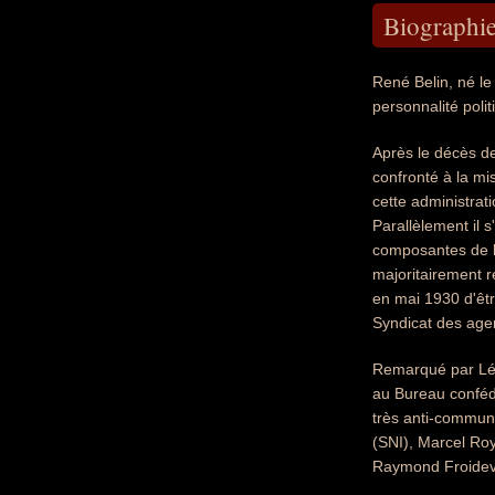
Biographi
René Belin, né le
personnalité polit
Après le décès de
confronté à la mi
cette administrat
Parallèlement il 
composantes de la
majoritairement r
en mai 1930 d'êtr
Syndicat des agent
Remarqué par Léo
au Bureau confédé
très anti-commun
(SNI), Marcel Roy
Raymond Froideva