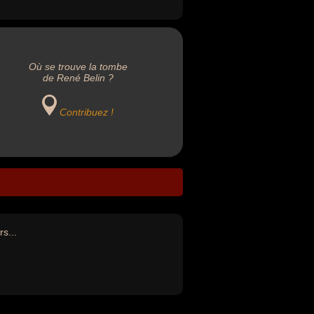
Où se trouve la tombe
de René Belin ?
Contribuez !
s...