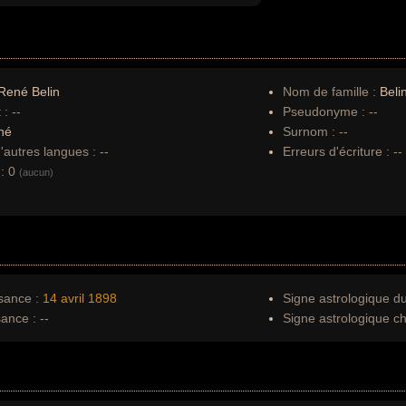
René Belin
Nom de famille :
Beli
 :
--
Pseudonyme :
--
né
Surnom :
--
autres langues :
--
Erreurs d'écriture :
--
:
0
(aucun)
sance :
14 avril
1898
Signe astrologique d
sance :
--
Signe astrologique ch