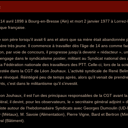
e
 14 avril 1898 à Bourg-en-Bresse (Ain) et mort 2 janvier 1977 à Lorrez-
ique française.
 son père lorsqu'il avait 6 ans et alors que sa mère était abandonnée p
sère très jeune. Il commence à travailler dès l'âge de 14 ans comme fa
ion, par voie de concours, il progresse jusqu'à devenir « rédacteur », u
s'engage dans le syndicalisme postier, militant au Syndicat national de
 Fédération nationale des travailleurs des PTT. Celle-ci, lors de la sci
estée dans la CGT de Léon Jouhaux. L'activité syndicale de René Belin e
e révoqué. Réintégré peu de temps après, alors qu'il venait de prendre
s, c'est dans le militantisme qu'il s'investit.
n Jouhaux, il est l'un des principaux responsables de la CGT avant l
ral, il devint, pour les observateurs, le « secrétaire général adjoint » 
iste autour de l'hebdomadaire Syndicats avec Georges Dumoulin (UD-N
 (Métaux), M. Savoie (Alimentation), Pierre Vigne, Bard et Bertron (Min
l (Bâtiment).