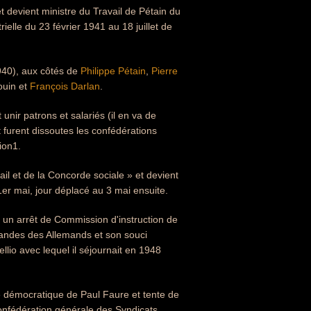
et devient ministre du Travail de Pétain du
ielle du 23 février 1941 au 18 juillet de
 1940), aux côtés de
Philippe Pétain
,
Pierre
ouin et
François Darlan
.
 unir patrons et salariés (il en va de
 furent dissoutes les confédérations
ion1.
ail et de la Concorde sociale » et devient
1er mai, jour déplacé au 3 mai ensuite.
ar un arrêt de Commission d'instruction de
mandes des Allemands et son souci
ellio avec lequel il séjournait en 1948
ste démocratique de Paul Faure et tente de
onfédération générale des Syndicats