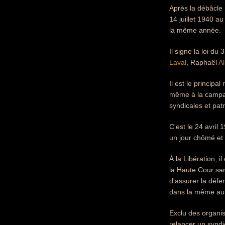
Après la débâcle m
14 juillet 1940 au
la même année.
Il signe la loi du
Laval
, Raphaël
Al
Il est le principa
même à la campagn
syndicales et patr
C'est le 24 avril
un jour chômé et 
À la Libération, i
la Haute Cour sa
d'assurer la défen
dans la même aube
Exclu des organisa
relancer un syndi