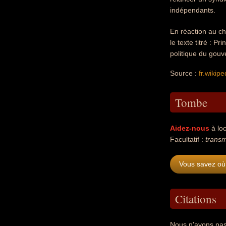
indépendants.
En réaction au ch
le texte titré : 
politique du gou
Source :
fr.wikipe
Tombe
Aidez-nous
à loc
Facultatif :
transm
Vous savez où
Citations
Nous n'avons pas 