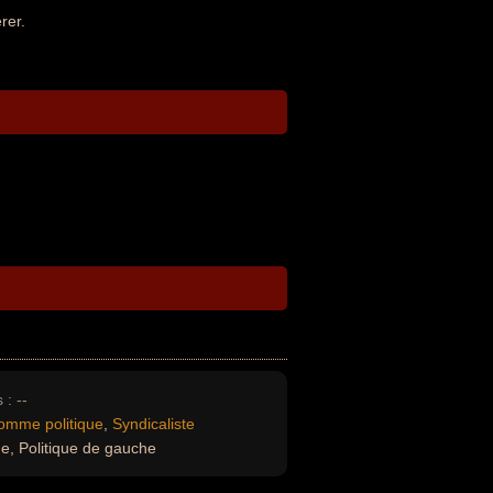
rer.
 :
--
omme politique
,
Syndicaliste
ue, Politique de gauche