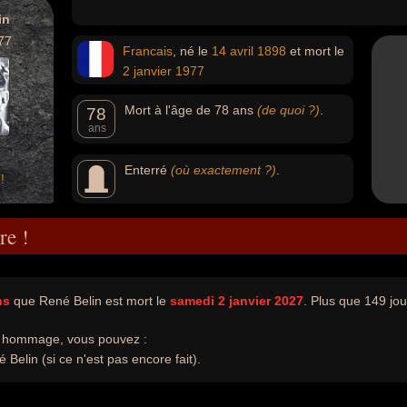
in
77
Francais
, né le
14 avril
1898
et mort le
2 janvier
1977
Mort à l'âge de 78 ans
(de quoi ?)
.
78
ans
Enterré
(où exactement ?)
.
!
re !
ns
que René Belin est mort le
samedi 2 janvier 2027
. Plus que 149 jour
e hommage, vous pouvez :
Belin (si ce n'est pas encore fait).