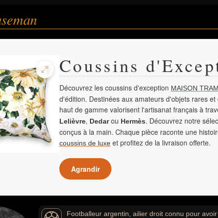
useman
Coussins d'Excep
Découvrez les coussins d'exception
MAISON TRAM
d'édition. Destinées aux amateurs d'objets rares et 
haut de gamme valorisent l'artisanat français à tra
,
ou
. Découvrez notre sélec
Lelièvre
Dedar
Hermès
conçus à la main. Chaque pièce raconte une histoir
et profitez de la livraison offerte.
coussins de luxe
Agrandir
Footballeur argentin, ailier droit connu pour av