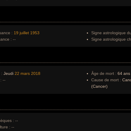
sance :
19 juillet
1953
Signe astrologique d
sance :
--
Signe astrologique ch
 :
Jeudi
22 mars
2018
Âge de mort :
64 ans
:
--
Cause de mort :
Cance
(Cancer)
èques :
--
ture :
--