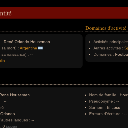
ntité
Domaines d'activité
 :
René Orlando Houseman
Activités principales
à sa mort) :
Argentine
Autres activités :
Sp
à sa naissance) :
--
Domaines :
Football
lin
René Houseman
Nom de famille :
Hou
 :
--
Pseudonyme :
--
né
Surnom :
El Loco
:
Orlando
Erreurs d'écriture :
--
autres langues :
--
:
0
(aucun)