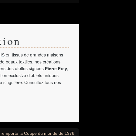
tion
en tissus de grandes maisons
IS
de beaux textiles, nos créations
vers des étoffes signées
,
Pierre Frey
tion exclusive d'objets uniques
e singulière. Consultez tous nos
oir remporté la Coupe du monde de 1978