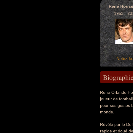
René Hous
1953 - 20
Notez-le 
Biographi
René Orlando Hous
joueur de footbal
pour ses gestes br
monde.
Révélé par le De
rapide et doué de