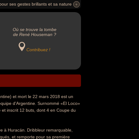
ur ses gestes brillants et sa nature
+
+
inscrit 12 buts, dont 4 en Coupe du monde.
Où se trouve la tombe
de René Houseman ?
Contribuez !
ntine) et mort le 22 mars 2018 est un
l'équipe d'Argentine. Surnommé «El Loco»
te et inscrit 12 buts, dont 4 en Coupe du
re à Huracán. Dribbleur remarquable,
arqués, et remporte pour sa première