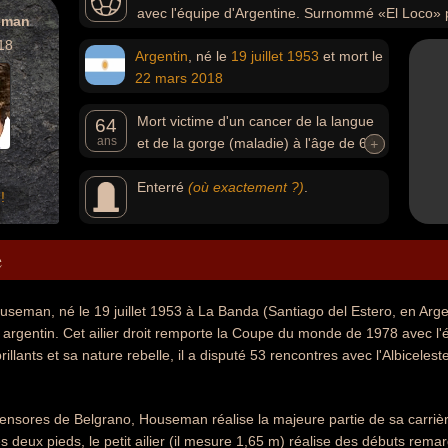
avec l'équipe d'Argentine. Surnommé «El Loco» po
eman
rebelle, il a disputé 53 rencontres avec l'Albiceleste et 
18
Argentin
, né le
19 juillet
1953
et mort le
22 mars
2018
Mort victime d'un cancer de la langue
64
ans
et de la gorge (maladie) à l'âge de 64
+
+
ans.
Enterré
(où exactement ?)
.
!
e
eman, né le 19 juillet 1953 à La Banda (Santiago del Estero, en Arge
l argentin. Cet ailier droit remporte la Coupe du monde de 1978 avec 
illants et sa nature rebelle, il a disputé 53 rencontres avec l'Albiceles
fensores de Belgrano, Houseman réalise la majeure partie de sa carriè
s deux pieds, le petit ailier (il mesure 1,65 m) réalise des débuts rem