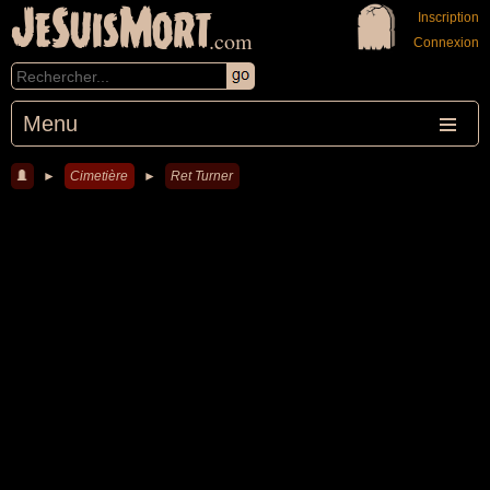
JeSuisMort
Inscription
.com
Connexion
Menu
►
Cimetière
►
Ret Turner