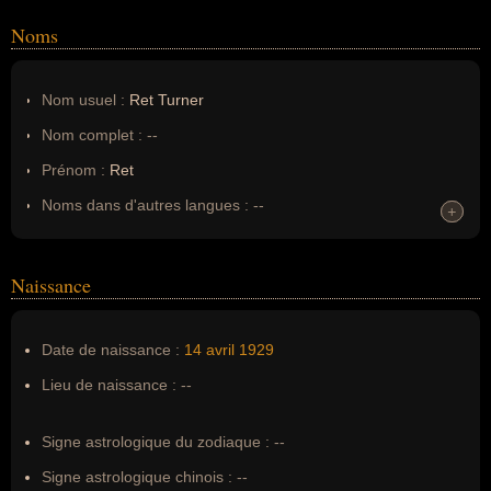
Noms
Nom usuel :
Ret Turner
Nom complet :
--
Prénom :
Ret
Noms dans d'autres langues :
--
+
+
Homonymes :
0
(aucun)
Naissance
Nom de famille :
Turner
Pseudonyme :
--
Date de naissance :
14 avril
1929
Surnom :
--
Lieu de naissance :
--
Erreurs d'écriture :
Walter Raymond Turner
Signe astrologique du zodiaque :
--
Signe astrologique chinois :
--