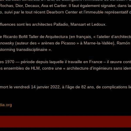
chas, Dior, Decaux, Axa et Cartier. Il faut également signaler, dans la
o, suivi par le tout récent Dearborn Center et l’immeuble représentatif 
nfluences sont les architectes Palladio, Mansart et Ledoux.
e Ricardo Bofill Taller de Arquitectura (en français, « l’atelier d’archite
owsky (auteur des « arènes de Picasso » à Marne-la-Vallée), Ramón
storming transdisciplinaire ».
es 1970 — période depuis laquelle il travaille en France – il œuvre con
es ensembles de HLM, contre une « architecture d’ingénieurs sans iden
t mort le vendredi 14 janvier 2022, à l’âge de 82 ans, de complications l
dia.org