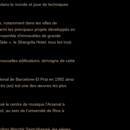
ut dans le monde et joue de techniques
ra, notamment dans les villes de
rmi les principaux projets développés en
, ensemble d’immeubles de grande
de », le Shangrila Hotel, tous les trois
e nouvelles édifications, témoigne de cette
tional de Barcelone-El Prat en 1992 ainsi
grès (es) est une des œuvres les plus
isé le centre de musique l'Arsenal à
, au sein de l’université de Rice à
aribas Marché Saint-Honoré, les sièges