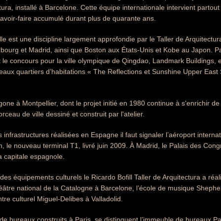
ctura, installé à Barcelone. Cette équipe internationale intervient parto
avoir-faire accumulé durant plus de quarante ans.
ille est une discipline largement approfondie par le Taller de Arquitectu
ourg et Madrid, ainsi que Boston aux États-Unis et Kobe au Japon. Pa
t le concours pour la ville olympique de Qingdao, Landmark Buildings
eaux quartiers d’habitations « The Reflections et Sunshine Upper East Si
gone à Montpellier, dont le projet initié en 1980 continue à s'enrichir d
eau de ville dessiné et construit par l'atelier.
 infrastructures réalisées en Espagne il faut signaler l’aéroport interna
, le nouveau terminal T1, livré juin 2009. À Madrid, le Palais des Con
la capitale espagnole.
es équipements culturels le Ricardo Bofill Taller de Arquitectura a réal
éâtre national de la Catalogne à Barcelone, l’école de musique Shepherd
tre culturel Miguel-Delibes à Valladolid.
 de bureaux construits à Paris, se distinguent l’immeuble de bureaux P