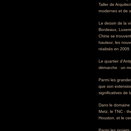
Taller de Arquite
modernes et de s
Le dessin de la v
Bordeaux, Luxemb
Chine se trouven
hauteur, les nouv
réalisés en 2009.
Le quartier d'Anti
démarche : un morc
Parmi les grandes
que son extension
significatives de 
Dans le domaine d
Metz, le TNC - th
Houston, et le cen
Parmi les projets