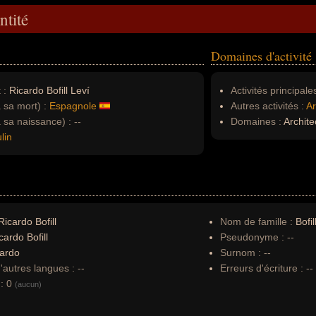
ntité
Domaines d'activité
 :
Ricardo Bofill Leví
Activités principales
à sa mort) :
Espagnole
Autres activités :
Ar
à sa naissance) :
--
Domaines :
Architec
lin
icardo Bofill
Nom de famille :
Bofil
cardo Bofill
Pseudonyme :
--
ardo
Surnom :
--
autres langues :
--
Erreurs d'écriture :
--
:
0
(aucun)