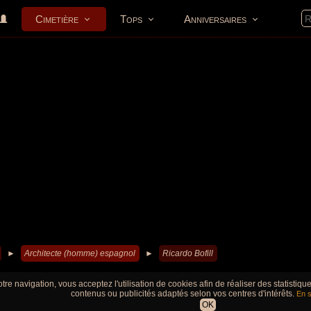
Cimetière
Tops
Anniversaires
►
Architecte (homme) espagnol
►
Ricardo Bofill
tre navigation, vous acceptez l'utilisation de cookies afin de réaliser des statistiq
contenus ou publicités adaptés selon vos centres d'intérêts.
En s
OK