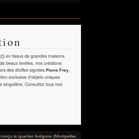
tion
en tissus de grandes maisons
IS
de beaux textiles, nos créations
vers des étoffes signées
,
Pierre Frey
tion exclusive d'objets uniques
e singulière. Consultez tous nos
conçu le quartier Antigone (Montpellier,