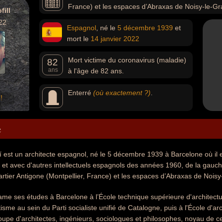
France) et les espaces d’Abraxas de Noisy-le-Gr
fill
22
Espagnol
, né le
5 décembre
1939
et
mort le
14 janvier
2022
Mort victime du coronavirus (maladie)
82
ans
à l'âge de 82 ans.
Enterré
(où exactement ?)
.
!
e
í est un architecte espagnol, né le 5 décembre 1939 à Barcelone où il est
et avec d'autres intellectuels espagnols des années 1960, de la gauch
artier Antigone (Montpellier, France) et les espaces d’Abraxas de Noisy
tame ses études à Barcelone à l’École technique supérieure d'architect
isme au sein du Parti socialiste unifié de Catalogne, puis à l'École d'a
oupe d'architectes, ingénieurs, sociologues et philosophes, noyau de ce 