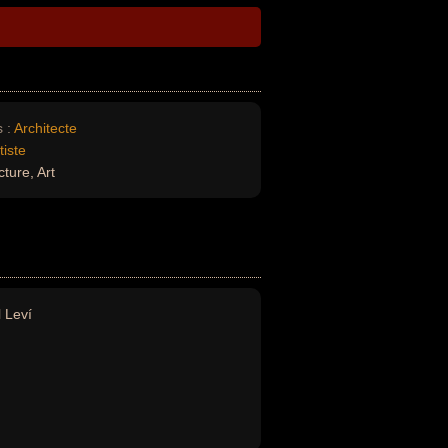
 :
Architecte
tiste
ture, Art
l Leví