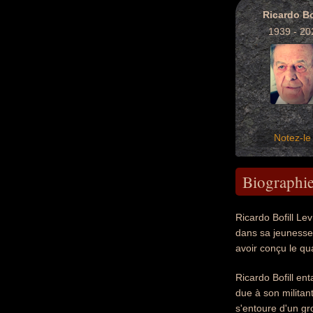
Ricardo Bo
1939 - 20
Notez-le 
Biographi
Ricardo Bofill Lev
dans sa jeunesse 
avoir conçu le qu
Ricardo Bofill en
due à son militant
s'entoure d'un gr