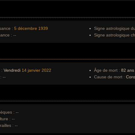
sance :
5 décembre
1939
Signe astrologique d
sance :
--
Signe astrologique ch
 :
Vendredi
14 janvier
2022
Âge de mort :
82 ans
:
--
Cause de mort :
Coro
èques :
--
ture :
--
ailles :
--