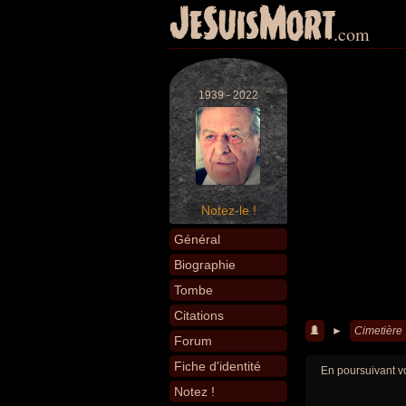
JeSuisMort
.com
1939 - 2022
Notez-le !
Général
Biographie
Tombe
Citations
►
Cimetière
Forum
Fiche d'identité
En poursuivant vo
Notez !