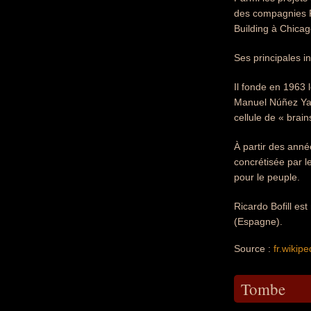
des compagnies Ro
Building à Chicag
Ses principales i
Il fonde en 1963 l
Manuel Núñez Yan
cellule de « brain
À partir des anné
concrétisée par l
pour le peuple.
Ricardo Bofill es
(Espagne).
Source :
fr.wikipe
Tombe