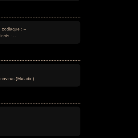
u zodiaque :
--
inois :
--
navirus (Maladie)