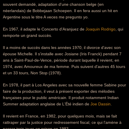
souvent demandé, adaptation d'une chanson belge (en
néerlandais) de Bobbejaan Schoepen. Il en fera aussi un hit en
Argentine sous le titre A veces me pregunto yo.
En 1967, il adapte le Concerto d'Aranjuez de
Joaquin Rodrigo
, qui
remporte un grand succès.
Il a moins de succès dans les années 1970, il divorce d'avec son
épouse Michelle. Il s'installe avec Josiane (Iris Franck) pendant 7
ans à Saint-Paul-de-Vence, période durant laquelle il revient, en
1974, avec Amoureux de ma femme. Puis suivent d'autres 45 tours
et un 33 tours, Non Stop (1978).
En 1978, il part à Los Angeles avec sa nouvelle femme Sabine pour
faire de la production, il veut à présent exporter des mélodies
françaises pour le public américain. Il produit notamment Indian
Summer adaptation anglaise de L'Été indien de
Joe Dassin
.
Il revient en France, en 1982, pour quelques mois, mais se fait
rattraper par la justice pour redressement fiscal, ce qui l'amène à
passer trois jours en prison en 1983.