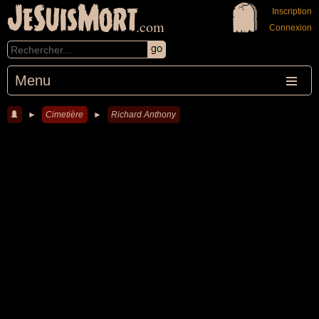
JeSuisMort
Inscription
.com
Connexion
Menu
►
Cimetière
►
Richard Anthony