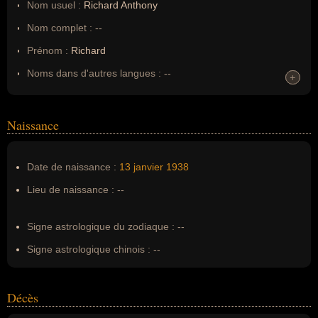
Nom usuel :
Richard Anthony
Nom complet :
--
Prénom :
Richard
Noms dans d'autres langues :
--
+
+
Homonymes :
0
(aucun)
Naissance
Nom de famille :
Anthony
Pseudonyme :
--
Date de naissance :
13 janvier
1938
Surnom :
--
Lieu de naissance :
--
Erreurs d'écriture :
Richard Btesh, antony richard, richard
antony, richard antoni, richard antonie
Signe astrologique du zodiaque :
--
Signe astrologique chinois :
--
Décès