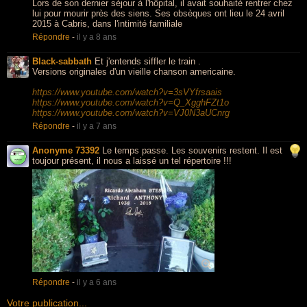
Lors de son dernier séjour à l'hôpital, il avait souhaité rentrer chez
lui pour mourir près des siens. Ses obsèques ont lieu le 24 avril
2015 à Cabris, dans l'intimité familiale
Répondre
-
il y a 8 ans
Black-sabbath
Et j'entends siffler le train .
Versions originales d'un vieille chanson americaine.
https://www.youtube.com/watch?v=3sVYfrsaais
https://www.youtube.com/watch?v=Q_XgghFZt1o
https://www.youtube.com/watch?v=VJ0N3aUCnrg
Répondre
-
il y a 7 ans
Anonyme 73392
Le temps passe. Les souvenirs restent. Il est
toujour présent, il nous a laissé un tel répertoire !!!
Répondre
-
il y a 6 ans
Votre publication...