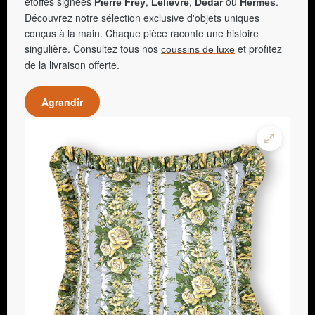
étoffes signées
,
,
ou
.
Pierre Frey
Lelièvre
Dedar
Hermès
Découvrez notre sélection exclusive d'objets uniques
conçus à la main. Chaque pièce raconte une histoire
singulière. Consultez tous nos
et profitez
coussins de luxe
de la livraison offerte.
Agrandir