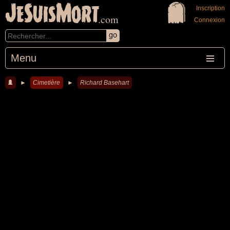
JeSuisMort
Inscription
.com
Connexion
Menu
►
Cimetière
►
Richard Basehart