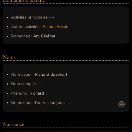
Activités principales :
--
Autres activités :
Acteur
,
Artiste
Domaines :
Art, Cinéma
Noms
Nom usuel :
Richard Basehart
Nom complet :
--
Prénom :
Richard
Noms dans d'autres langues :
--
+
+
Homonymes :
0
(aucun)
Naissance
Nom de famille :
Basehart