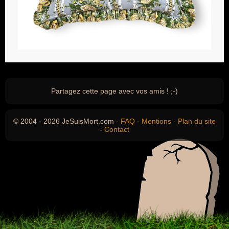
Partagez cette page avec vos amis ! ;-)
© 2004 - 2026 JeSuisMort.com -
FAQ
-
Mentions
-
Plan du site
-
Contact