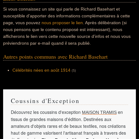
Si vous connaissez un site qui parle de Richard Basehart et
susceptible d'apporter des informations complémentaires à cette
page, vous pouvez
nous proposer le lien
. Après délibération (si
nous pensons que le contenu proposé est intéressant), nous
afficherons le lien vers cette nouvelle source d'infos et nous vous
préviendrons par e-mail quand il sera publié.
Autres points communs avec Richard Basehart
Célébrités nées en août 1914
(5)
Coussins d'Exception
Découvrez les coussins d'exception
en
MAISON TRAMIS
tissus de grandes maisons d'édition. Destinées aux
amateurs d'objets rares et de beaux textiles, nos créations
haut de gamme valorisent l'artisanat français à travers des