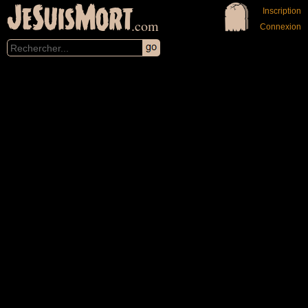
JeSuisMort
Inscription
.com
Connexion