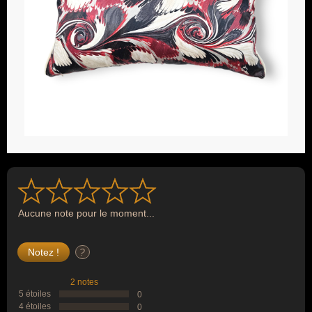
Aucune note pour le moment...
?
2 notes
5 étoiles
0
4 étoiles
0