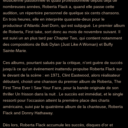
Musicienne passionnée et quasi professionnelle depuis déjà de
nombreuses années, Roberta Flack a, quand elle passe cette
audition, un répertoire personnel de quelque six cents chansons.
En trois heures, elle en interprète quarante-deux pour le
producteur d'Atlantic Joel Dorn, qui est subjugué. Le premier album
de Roberta, First take, sort donc au mois de novembre suivant. Il
est suivi un an plus tard par Chapter Two, qui contient notamment
des compositions de Bob Dylan (Just Like A Woman) et Buffy
Sainte-Marie.
Ces albums, pourtant salués par la critique, n'ont guère de succès
jusqu'à ce qu'un événement inattendu propulse Roberta Flack sur
le devant de la scène : en 1971, Clint Eastwood, alors réalisateur
débutant, choisit une chanson du premier album de Roberta, The
First Time Ever I Saw Your Face, pour la bande originale de son
thriller Un frisson dans la nuit . Le succès est immédiat, et le single
ressorti pour l'occasion atteint la première place des charts
américains, suivi par le quatrième album de la chanteuse, Roberta
Flack and Donny Hathaway.
Dès lors, Roberta Flack accumule les succès, disques d'or et