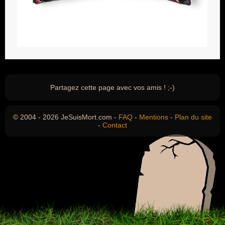
Partagez cette page avec vos amis ! ;-)
© 2004 - 2026 JeSuisMort.com -
FAQ
-
Mentions
-
Plan du site
-
Contact