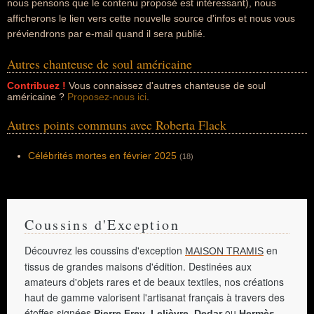
nous pensons que le contenu proposé est intéressant), nous
afficherons le lien vers cette nouvelle source d'infos et nous vous
préviendrons par e-mail quand il sera publié.
Autres chanteuse de soul américaine
Contribuez !
Vous connaissez d'autres chanteuse de soul
américaine ?
Proposez-nous ici
.
Autres points communs avec Roberta Flack
Célébrités mortes en février 2025
(18)
Coussins d'Exception
Découvrez les coussins d'exception
en
MAISON TRAMIS
tissus de grandes maisons d'édition. Destinées aux
amateurs d'objets rares et de beaux textiles, nos créations
haut de gamme valorisent l'artisanat français à travers des
étoffes signées
,
,
ou
.
Pierre Frey
Lelièvre
Dedar
Hermès