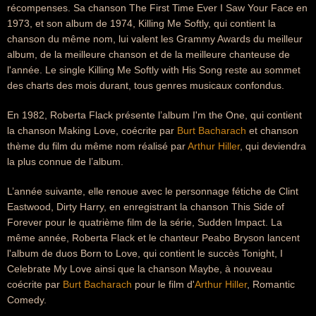
récompenses. Sa chanson The First Time Ever I Saw Your Face en
1973, et son album de 1974, Killing Me Softly, qui contient la
chanson du même nom, lui valent les Grammy Awards du meilleur
album, de la meilleure chanson et de la meilleure chanteuse de
l'année. Le single Killing Me Softly with His Song reste au sommet
des charts des mois durant, tous genres musicaux confondus.
En 1982, Roberta Flack présente l’album I'm the One, qui contient
la chanson Making Love, coécrite par
Burt Bacharach
et chanson
thème du film du même nom réalisé par
Arthur Hiller
, qui deviendra
la plus connue de l’album.
L’année suivante, elle renoue avec le personnage fétiche de Clint
Eastwood, Dirty Harry, en enregistrant la chanson This Side of
Forever pour le quatrième film de la série, Sudden Impact. La
même année, Roberta Flack et le chanteur Peabo Bryson lancent
l'album de duos Born to Love, qui contient le succès Tonight, I
Celebrate My Love ainsi que la chanson Maybe, à nouveau
coécrite par
Burt Bacharach
pour le film d'
Arthur Hiller
, Romantic
Comedy.