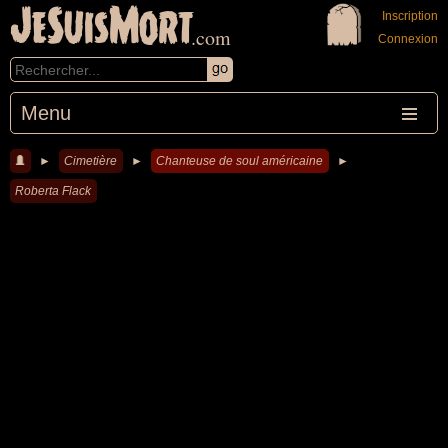
JeSuisMort
Inscription
.com
Connexion
Menu
►
Cimetière
►
Chanteuse de soul américaine
►
Roberta Flack