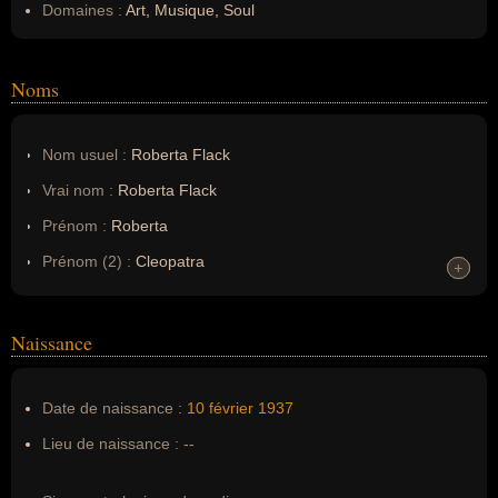
Domaines :
Art, Musique, Soul
Noms
Nom usuel :
Roberta Flack
Vrai nom :
Roberta Flack
Prénom :
Roberta
Prénom (2) :
Cleopatra
+
+
Noms dans d'autres langues :
--
Homonymes :
0
(aucun)
Naissance
Nom de famille :
Flack
Date de naissance :
10 février
1937
Pseudonyme :
--
Lieu de naissance :
--
Surnom :
--