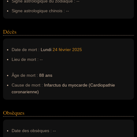
Erreurs d'écriture :
--
Signe astrologique du zodiaque :
--
Signe astrologique chinois :
--
Décès
Date de mort :
Lundi
24 février
2025
Lieu de mort :
--
Âge de mort :
88 ans
Cause de mort :
Infarctus du myocarde (Cardiopathie
coronarienne)
Obsèques
Date des obsèques :
--