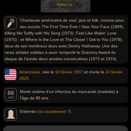
Notez-la !
Chanteuse américaine de soul, jazz et folk, connue pour
ses succès The First Time Ever I Saw Your Face (1969),
Killing Me Softly with His Song (1973), Feel Like Makin' Love
(1975) ; et Where Is the Love et The Closer I Get to You (1978),
deux de ses nombreux duos avec Donny Hathaway. Une des
rares artistes solistes à avoir remporté le Grammy Award du
disque de l'année deux années consécutives (1973 et 1974).
Américaine
, née le
10 février
1937
et morte le
24 février
2025
Morte victime d'un infarctus du myocarde (maladie) à
88
ans
l'âge de 88 ans.
Enterrée
(où exactement ?)
.