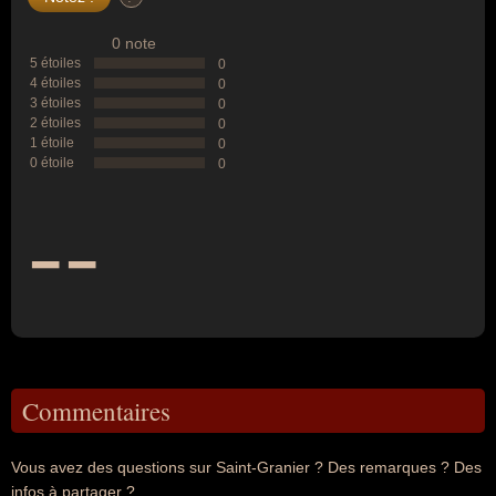
0 note
5 étoiles
0
4 étoiles
0
3 étoiles
0
2 étoiles
0
1 étoile
0
0 étoile
0
--
Commentaires
Vous avez des questions sur Saint-Granier ? Des remarques ? Des
infos à partager ?