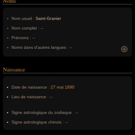
Noms
Nom usuel :
Saint-Granier
Nom complet :
--
Prénoms :
--
Noms dans d'autres langues :
--
+
+
Homonymes :
0
(aucun)
Naissance
Nom de famille :
Saint-Granier
Pseudonyme :
--
Date de naissance :
27 mai
1890
Surnom :
--
Lieu de naissance :
--
Erreurs d'écriture :
Jean de Granier de Cassagnac, Saint
Granier
Signe astrologique du zodiaque :
--
Signe astrologique chinois :
--