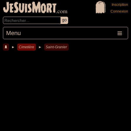
JeSuisMort
Inscription
.com
Connexion
Menu
►
Cimetière
►
Saint-Granier