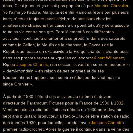
doux, C'est jeune et ça n'sait pas popularisé par
Maurice Chevalier
,
Yo t'aime yo t'adore, Marquita et enfin Ramona repris par plusieurs
interprètes et toujours aussi célèbre de nos jours chez les
amateurs de chansons françaises à un point tel qu'il y sera associé
toute sa vie contre son gré. Parallèlement à ces différentes
activités, il continue à chanter et à se produire dans des cabarets
comme le Grillon, le Moulin de la chanson, le Caveau de la
République, passe en exclusivité à la Pie qui chante, il chante aussi
dans ses propres revues auxquelles collaborent
Albert Willemetz
,
Rip ou
Jacques Charles
, son succès lui vaut un surnom moqueur le
« demi-mondain » en raison de ses origines et de ses
fréquentations huppées, son sourire séducteur lui vaut aussi «
singe Granier ».
À partir de 1930 il étend ses activités au cinéma et devient
directeur de Paramount Pictures pour la France de 1930 à 1932.
Vient ensuite la radio où il fait ses débuts en 1930 pour devenir
sept ans plus tard producteur à Radio-Cité, célèbre station de radio
des années 1930, pour laquelle il produit avec
Jacques Canetti
le
premier radio-crochet. Après la guerre il continue dans la veine des