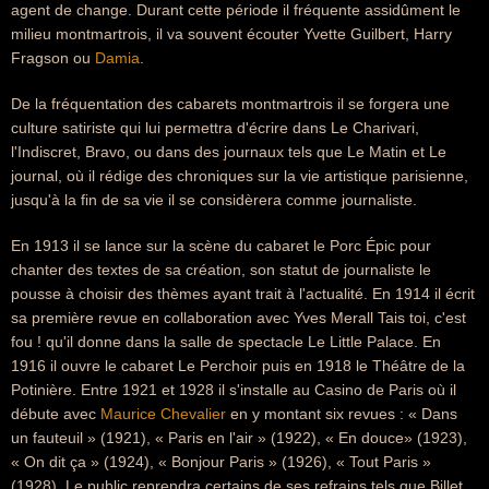
agent de change. Durant cette période il fréquente assidûment le
milieu montmartrois, il va souvent écouter Yvette Guilbert, Harry
Fragson ou
Damia
.
De la fréquentation des cabarets montmartrois il se forgera une
culture satiriste qui lui permettra d'écrire dans Le Charivari,
l'Indiscret, Bravo, ou dans des journaux tels que Le Matin et Le
journal, où il rédige des chroniques sur la vie artistique parisienne,
jusqu'à la fin de sa vie il se considèrera comme journaliste.
En 1913 il se lance sur la scène du cabaret le Porc Épic pour
chanter des textes de sa création, son statut de journaliste le
pousse à choisir des thèmes ayant trait à l'actualité. En 1914 il écrit
sa première revue en collaboration avec Yves Merall Tais toi, c'est
fou ! qu'il donne dans la salle de spectacle Le Little Palace. En
1916 il ouvre le cabaret Le Perchoir puis en 1918 le Théâtre de la
Potinière. Entre 1921 et 1928 il s'installe au Casino de Paris où il
débute avec
Maurice Chevalier
en y montant six revues : « Dans
un fauteuil » (1921), « Paris en l'air » (1922), « En douce» (1923),
« On dit ça » (1924), « Bonjour Paris » (1926), « Tout Paris »
(1928). Le public reprendra certains de ses refrains tels que Billet