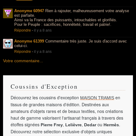
Anonyme 60947
Rien à rajouter, malheureusement votre analyse
est parfaite.
Ainsi va la France des puissants, intouchables et glorifiés.
Pour le Peuple : sacrifices, honnêteté, travail et patrie!.
Répondre
-
il y a 8 ans
Anonyme 61399
Commentaire très juste. Je suis d'accord avec
celui-ci.
Répondre
-
il y a 8 ans
Votre commentaire...
Coussins d'Exception
Découvrez les coussins d'exception
en
MAISON TRAMIS
tissus de grandes maisons d'édition. Destinées aux
amateurs d'objets rares et de beaux textiles, nos créations
haut de gamme valorisent l'artisanat français à travers des
étoffes signées
,
,
ou
.
Pierre Frey
Lelièvre
Dedar
Hermès
Découvrez notre sélection exclusive d'objets uniques