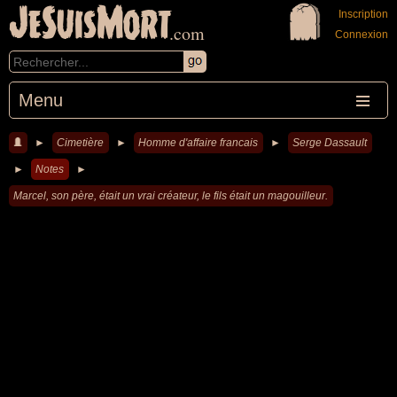
JeSuisMort
Inscription
.com
Connexion
Menu
►
Cimetière
►
Homme d'affaire francais
►
Serge Dassault
►
Notes
►
Marcel, son père, était un vrai créateur, le fils était un magouilleur.