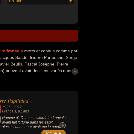
France
ire
francais
morts et connus comme par
 Jacques Saadé, Isidore Partouche, Serge
Xavier Beulin, Pascal Josèphe, Pierre
n) peuvent avoir des liens variés dans
+
+
 people, de la politique, du sport, du
 gauche ou de la mode. Ces célébrités
 détournement de fonds, député,
 ville, homme riche, milliardaire, patron,
rre Papillaud
, fonctionnaire, haut fonctionnaire,
1935
-
2017
t de célébrité ou mécène. En ce qui
Francais
, 81 ans
syrien par exemple.
Homme d'affaire et milliardaire français
ayant fait fortune dans les eaux
+
+
rales et connu pour avoir été le patron
a Roxane (groupe Alma).
Tombe ►