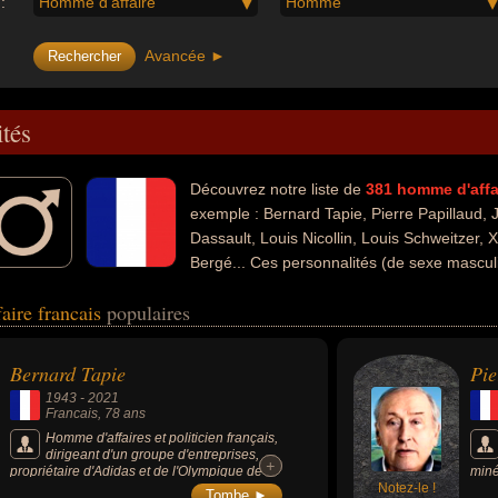
:
Homme d'affaire
Homme
Avancée ►
ités
Découvrez notre liste de
381
homme d'affa
exemple : Bernard Tapie, Pierre Papillaud,
Dassault, Louis Nicollin, Louis Schweitzer, 
Bergé... Ces personnalités (de sexe masculi
art, du business, du cinéma, de l'escroquerie, du football, de la justice,
aire francais
populaires
e la télévision, du théâtre, des record, de la presse, de la politique de
 avoir été acteur, animateur, artiste, conseiller général, coupable de
oc, homme d'état, homme politique, hors-la-loi, ministre, ministre de la
Bernard Tapie
Pie
s riche, recordman, maire, patron de presse, sénateur, dirigeant sportif
1943
-
2021
ulteur, céréalier, cultivateur, industriel, lobbyiste, syndicaliste, conjoin
Francais
, 78 ans
tionalités au moment de leurs morts, ils peuvent avoir été libanais ou 
Homme d'affaires et politicien français,
dirigeant d'un groupe d'entreprises,
+
+
propriétaire d'Adidas et de l'Olympique de
miné
Marseille, animateur de télévision, ministre
Notez-le !
de l
Tombe ►