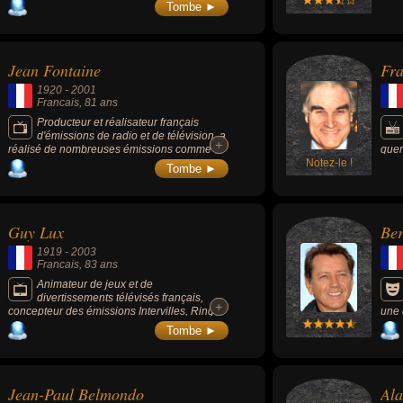
l'emp
"On 
Tombe ►
frat
host
prés
entr
Jean Fontaine
Fra
1920
-
2001
Francais
, 81 ans
Producteur et réalisateur français
d'émissions de radio et de télévision, a
+
+
réalisé de nombreuses émissions comme «
guer
Discoparade » (radio), « Allegro » (tv) et
Notez-le !
roma
Tombe ►
animé les émissions « Prestige de la
à su
Musique » (radio).
frèr
dont
port
Guy Lux
Be
pers
init
1919
-
2003
"Des
Francais
, 83 ans
au d
deve
Animateur de jeux et de
voya
divertissements télévisés français,
+
+
concepteur des émissions Intervilles, Ring
une 
parade et la Classe, il a inventé et créé au
Blan
Tombe ►
total plus de 50 émissions de radio et de
Lino
télévision.
gang
acti
Fils
Jean-Paul Belmondo
Ala
Lanv