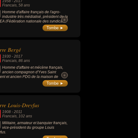
1958
-
2017
Francais
, 58 ans
Homme d'affaire français de l'agro-
industrie très médiatisé, président de la
+
+
A (Fédération nationale des syndicats
ploitants agricoles) de 2010 à 2017 et
Tombe ►
u pour ses statuts paradoxaux d'homme
aire et de syndicaliste.
rre Bergé
1930
-
2017
Francais
, 86 ans
Homme d'affaire et mécène français,
ancien compagnon d'Yves Saint
+
+
ent et ancien PDG de la maison de
ure Yves Saint Laurent pendant 40 ans,
Tombe ►
ut président du conseil de surveillance du
pe « Le Monde » et une figure du milieu
urel français en incarnant la mode
çaise aux côtés d'Yves Saint Laurent.
rre Louis-Dreyfus
ant de la cause gay, il fut un fervent
ien de l'ancien président socialiste
1908
-
2011
çois Mitterrand.
Francais
, 102 ans
Militaire, armateur et banquier français,
vice-président du groupe Louis
fus.