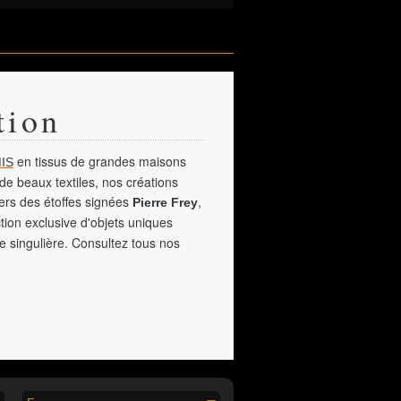
tion
en tissus de grandes maisons
IS
de beaux textiles, nos créations
vers des étoffes signées
,
Pierre Frey
tion exclusive d'objets uniques
e singulière. Consultez tous nos