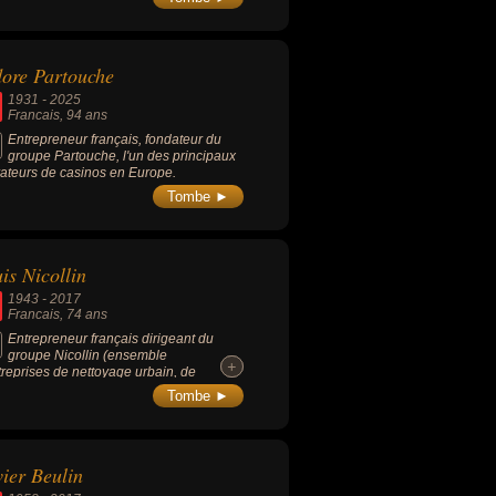
dore Partouche
1931
-
2025
Francais
, 94 ans
Entrepreneur français, fondateur du
groupe Partouche, l'un des principaux
ateurs de casinos en Europe.
Tombe ►
is Nicollin
1943
-
2017
Francais
, 74 ans
Entrepreneur français dirigeant du
groupe Nicollin (ensemble
+
+
treprises de nettoyage urbain, de
ssage et de retraitement des déchets
Tombe ►
gers et industriels), figure
pelliéraine, président du MHSC
tpellier Hérault Sport Club) de 1974
u'à sa mort. Surnommé « Loulou »,
ier Beulin
n des présidents de clubs de Ligue 1, il
t le visage et surtout la voix du MHSC.