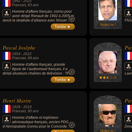
1942
-
2025
Francais
, 83 ans
Homme d'affaire français, connu pour
avoir dirigé Renault de 1992 à 2005 et
+
+
lancé la stratégie d’alliance avec Nissan ; et
FNSE
pour avoir été président de la HALDE, où il a
Notez-le !
d'ex
Tombe ►
œuvré contre les discriminations en France.
conn
d'aff
Pascal Josèphe
Pie
1954
-
2022
Francais
, 68 ans
Homme d'affaire français, grande
figure de l’audiovisuel français, il a
+
+
dirigé plusieurs chaînes de télévision : TF1,
Laur
La Cinq, France 2 et France 3.
cout
Tombe ►
il f
grou
cult
fran
Henri Martre
Pie
Milit
sout
1928
-
2018
Fran
Francais
, 90 ans
Homme d'affaire et ingénieur
aéronautique français, ancien PDG
+
+
d’Aérospatiale (connu pour le Concorde,
Drey
Ariane et Airbus), il avait réussi à doubler
Notez-le !