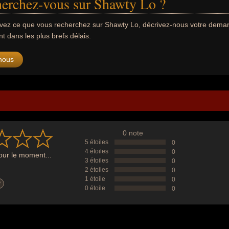
erchez-vous sur Shawty Lo ?
uvez ce que vous recherchez sur Shawty Lo, décrivez-nous votre dem
 dans les plus brefs délais.
nous
0 note
5 étoiles
0
4 étoiles
0
ur le moment...
3 étoiles
0
2 étoiles
0
1 étoile
0
?
0 étoile
0