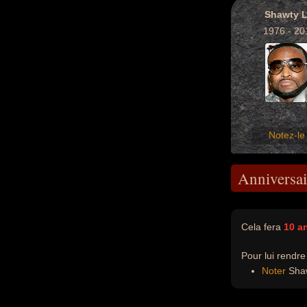
Shawty 
1976 - 20
Notez-le 
Anniversai
Cela fera
10 a
Pour lui rendr
Noter
Shaw