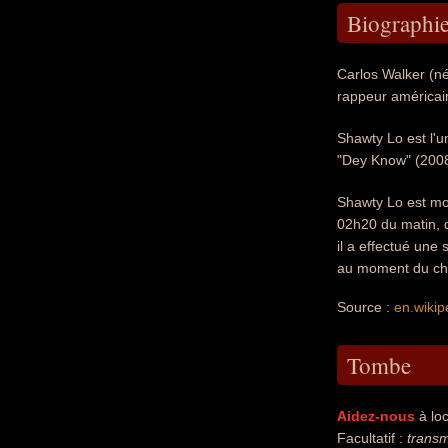
Biographi
Carlos Walker (n
rappeur américain
Shawty Lo est l'u
"Dey Know" (2008
Shawty Lo est mor
02h20 du matin, d
il a effectué une
au moment du choc
Source :
en.wikip
Tombe
Aidez-nous
à loc
Facultatif :
transm