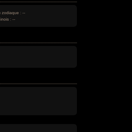
u zodiaque :
--
inois :
--