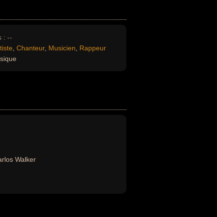
 :
--
tiste
,
Chanteur
,
Musicien
,
Rappeur
sique
rlos Walker