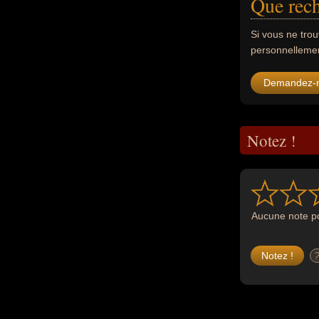
Que rech
Si vous ne tro
personnellement
Demandez-
Notez !
Aucune note po