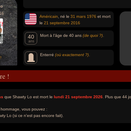
Lo
16
Américain
, né le
31 mars
1976
et mort
le
21 septembre
2016
Mort à l'âge de 40 ans
(de quoi ?)
.
40
ans
Enterré
(où exactement ?)
.
!
re !
ns
que Shawty Lo est mort le
lundi 21 septembre 2026
. Plus que 44 jo
e hommage, vous pouvez :
ty Lo (si ce n'est pas encore fait).