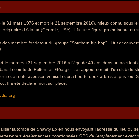
e
é le 31 mars 1976 et mort le 21 septembre 2016), mieux connu sous le
 originaire d'Atlanta (Georgie, USA). Il fut une figure proéminente du
n des membre fondateur du groupe "Southern hip hop". Il fut découvert 
).
t le mercredi 21 septembre 2016 à l'âge de 40 ans dans un accident de
ans le comté de Fulton, en Géorgie. Le rappeur sortait d'un club de str
 sortie de route avec son véhicule qui a heurté deux arbres et pris feu. 
. Il a été déclaré mort sur place.
edia.org
aliser la tombe de Shawty Lo en nous envoyant l'adresse du lieu où se t
ettez-nous également les coordonnées GPS de l'emplacement exact d