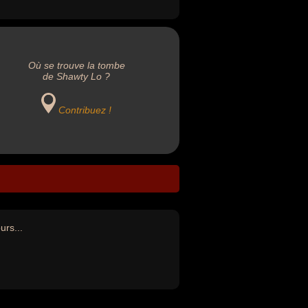
Où se trouve la tombe
de Shawty Lo ?
Contribuez !
urs...