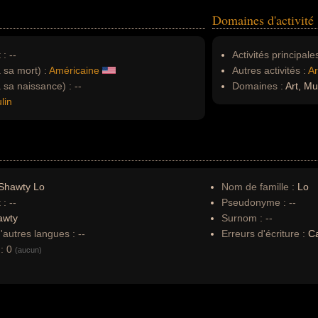
Domaines d'activité
 :
--
Activités principales
à sa mort) :
Américaine
Autres activités :
Ar
à sa naissance) :
--
Domaines :
Art, Mu
lin
Shawty Lo
Nom de famille :
Lo
 :
--
Pseudonyme :
--
awty
Surnom :
--
autres langues :
--
Erreurs d'écriture :
Ca
:
0
(aucun)