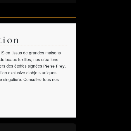
tion
en tissus de grandes maisons
IS
de beaux textiles, nos créations
vers des étoffes signées
,
Pierre Frey
tion exclusive d'objets uniques
e singulière. Consultez tous nos