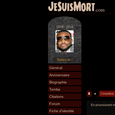
JeSuisMort
.com
1976 - 2016
Notez-le !
Général
Anniversaire
Biographie
Tombe
►
Cimetière
Citations
Forum
En poursuivant vo
Fiche d'identité