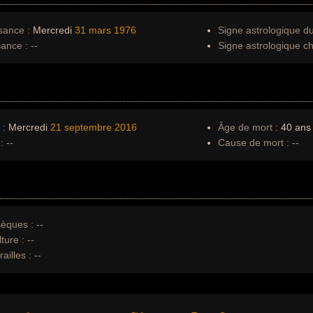
sance :
Mercredi
31 mars
1976
Signe astrologique d
sance :
--
Signe astrologique ch
 :
Mercredi
21 septembre
2016
Âge de mort :
40 ans
:
--
Cause de mort :
--
èques :
--
ture :
--
ailles :
--