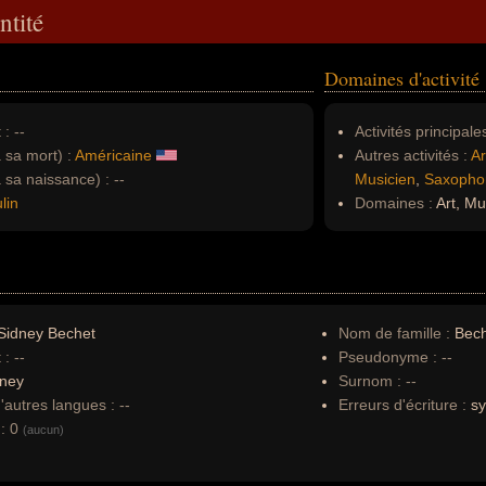
ntité
Domaines d'activité
 :
--
Activités principales
à sa mort) :
Américaine
Autres activités :
Ar
à sa naissance) :
--
Musicien
,
Saxopho
lin
Domaines :
Art, Mu
Sidney Bechet
Nom de famille :
Bec
 :
--
Pseudonyme :
--
dney
Surnom :
--
autres langues :
--
Erreurs d'écriture :
s
:
0
(aucun)