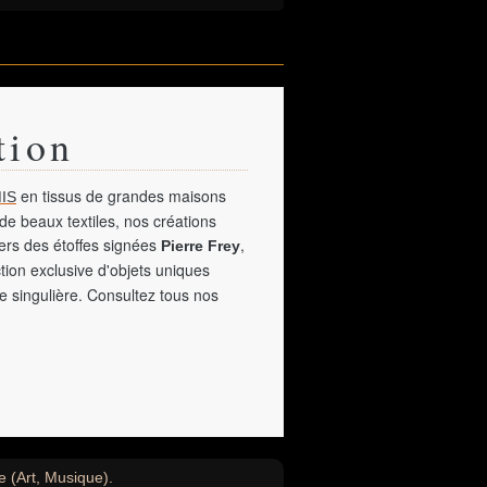
tion
en tissus de grandes maisons
IS
de beaux textiles, nos créations
vers des étoffes signées
,
Pierre Frey
tion exclusive d'objets uniques
e singulière. Consultez tous nos
e (Art, Musique).