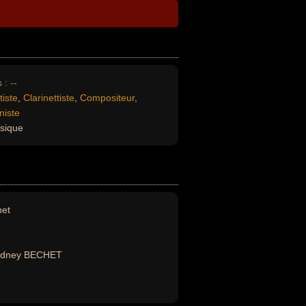
 :
--
tiste
,
Clarinettiste
,
Compositeur
,
niste
sique
het
ydney BECHET