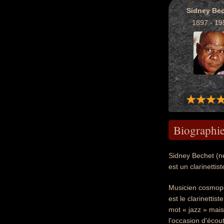
Sidney Be
1897 - 19
Biographi
Sidney Bechet (n
est un clarinetti
Musicien cosmopol
est le clarinettis
mot « jazz » mais
l'occasion d'écout