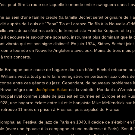
c'est peut-être la route sur laquelle le monde entier swinguera dans l' av
né au sein d'une famille créole (la famille Bechet serait originaire de 
udié auprès de Louis dit "Papa" Tio et Lorenzo Tio fils à la Nouvelle-Orlé
aille avec deux célèbres exilés, le trompettiste Freddie Keppard et le 
 il découvre le saxophone soprano, instrument plus dominant que la cla
ant vibrato qui est son signe distinctif. En juin 1924, Sidney Bechet join
ème tournée en Nouvelle-Angleterre avec eux. Moins de trois mois plu
à trois concerts.
-Bretagne pour cause de bagarre dans un hôtel, Bechet retourne aux Et
Williams veut à tout prix le faire enregistrer, en particulier aux côtés d
contre entre ces géants du jazz. Cependant, de nouveaux problèmes l
a Revue nègre dont
Joséphine Baker
est la vedette. Pendant qu'Armstro
rincipal rival comme soliste de jazz est en tournée en Europe et en Rus
928, une bagarre éclate entre lui et le banjoïste Mike McKendrick sur le
 retrouve 11 mois en prison à Fresnes, puis expulsé de France.
riomphal au Festival de jazz de Paris en 1949, il décide de s'établir e
le (avec une épouse à la campagne et une maîtresse à Paris). Son thè