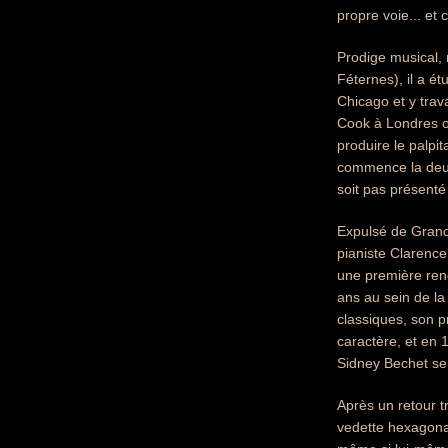
propre voie... et 
Prodige musical, 
Féternes), il a ét
Chicago et y trav
Cook à Londres où
produire le palpit
commence la deuxi
soit pas présenté 
Expulsé de Grande
pianiste Clarence 
une première ren
ans au sein de l
classiques, son p
caractère, et en 1
Sidney Bechet se
Après un retour t
vedette hexagona