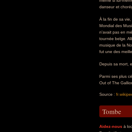
même si lui-même 
danseur et choré
À la fin de sa vi
Mondial des Musiq
n'avait pas en mé
tournée belge. Al
musique de la Nou
fut une des meil
Depuis sa mort, 
Parmi ses plus cél
Out of The Galli
Source :
fr.wikipe
Tombe
Aidez-nous
à loc