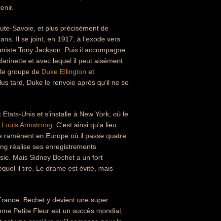
enir.
Haute-Savoie, et plus précisément de
ans. Il se joint, en 1917, à l'exode vers
pianiste Tony Jackson. Puis il accompagne
rinette et avec lequel il peut aisément
t le groupe de
Duke Ellington
et
s tard, Duke le renvoie après qu'il ne se
ats-Unis et s'installe à New York, où le
e
Louis Armstrong
. C'est ainsi qu'a lieu
e ramènent en Europe où il passe quatre
ng réalise ses enregistrements
sie. Mais Sidney Bechet a un fort
quel il tire. Le drame est évité, mais
n France. Bechet y devient une super
me Petite Fleur est un succès mondial,