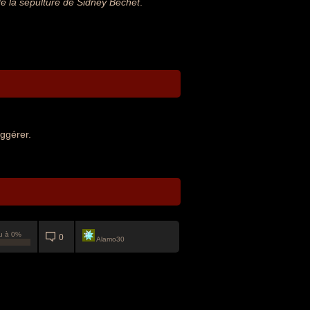
 la sépulture de Sidney Bechet
.
ggérer.
u à 0%
0
Alamo30