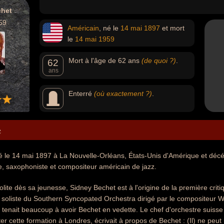
chet
59
Américain
, né le
14 mai
1897
et mort
le
14 mai
1959
Mort à l'âge de 62 ans
(de quoi ?)
.
62
ans
Enterré
(où exactement ?)
.
e
é le 14 mai 1897 à La Nouvelle-Orléans, États-Unis d'Amérique et déc
ste, saxophoniste et compositeur américain de jazz.
ite dès sa jeunesse, Sidney Bechet est à l'origine de la première criti
te soliste du Southern Syncopated Orchestra dirigé par le compositeur Wil
 tenait beaucoup à avoir Bechet en vedette. Le chef d'orchestre suisse 
er cette formation à Londres, écrivait à propos de Bechet : (Il) ne peut ri