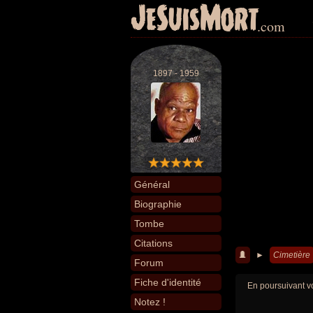
JeSuisMort
.com
1897 - 1959
Général
Biographie
Tombe
Citations
►
Cimetière
Forum
Fiche d'identité
En poursuivant vo
Notez !