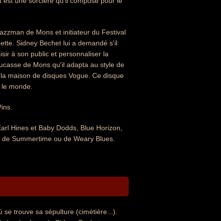
t est une sorcière qu'il compose pour le
jazzman de Mons et initiateur du Festival
tte. Sidney Bechet lui a demandé s'il
sir à son public et personnaliser la
Ducasse de Mons qu'il adapta au style de
ez la maison de disques Vogue. Ce disque
s le monde.
ins.
c Earl Hines et Baby Dodds, Blue Horizon,
ons de Summertime ou de Weary Blues.
se trouve sa sépulture (cimétière...).