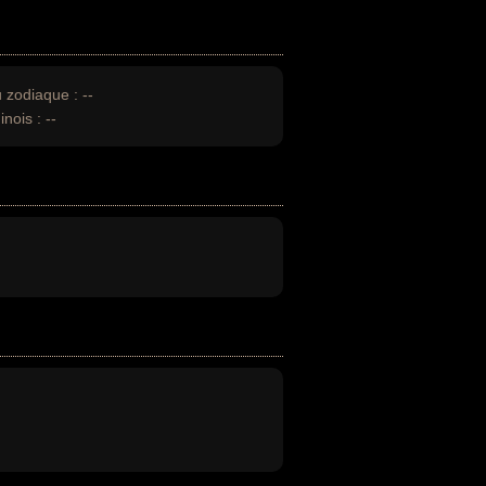
u zodiaque :
--
inois :
--