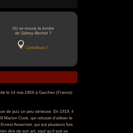
Où se trouve la tombe
de Sidney Bechet ?
Contribuez !
édé le 14 mai 1959 à Garches (France)
que de jazz un peu sérieuse. En 1919, il
l Marion Cook, qui refusait d'utiliser le
Ernest Ansermet, qui eut plusieurs fois
en dire de son art, sauf qu'il suit sa