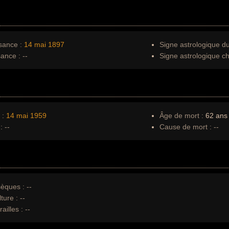
sance :
14 mai
1897
Signe astrologique d
sance :
--
Signe astrologique ch
 :
14 mai
1959
Âge de mort :
62 ans
:
--
Cause de mort :
--
èques :
--
ture :
--
ailles :
--