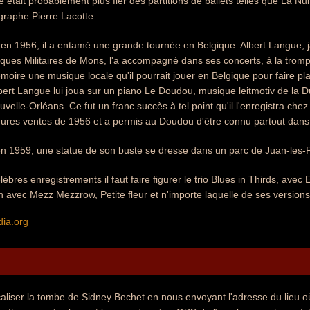
était probablement plus fier des partitions de ballets telles que La Nui
graphe Pierre Lacotte.
e, en 1956, il a entamé une grande tournée en Belgique. Albert Langue, 
ues Militaires de Mons, l'a accompagné dans ses concerts, à la trompe
moire une musique locale qu'il pourrait jouer en Belgique pour faire plai
bert Langue lui joua sur un piano Le Doudou, musique leitmotiv de la 
velle-Orléans. Ce fut un franc succès à tel point qu'il l'enregistra ch
leures ventes de 1956 et a permis au Doudou d'être connu partout dan
en 1959, une statue de son buste se dresse dans un parc de Juan-les-P
èbres enregistrements il faut faire figurer le trio Blues in Thirds, ave
on avec Mezz Mezzrow, Petite fleur et n'importe laquelle de ses versi
dia.org
aliser la tombe de Sidney Bechet en nous envoyant l'adresse du lieu où 