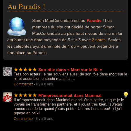
Au Paradis !
Simon MacCorkindale est au
Paradis
! Les
membres du site ont décidé de porter Simon
MacCorkindale au plus haut niveau du site en lui
attribuant une note moyenne de 5 sur 5 avec
2 notes
. Seules
les célébrités ayant une note de 4 ou + peuvent prétendre à
une place au Paradis.
Son rôle dans « Mort sur le Nil »
Très bon acteur .je me souviens aussi de son rôle dans mort sur le
nil et aussi bien entendu manimal. ..
Commentez
-
il y a 8 ans
M'impressionnait dans Manimal
Il m'impressionnait dans Manimal quand j'étais petite, et que je le
voyais se transformer en panthère, et il jouait très bien. :) J'étais
amoureuse de lui quand j'étais petite. Un très bon acteur! :) Qu'il
repose en paix!
Commentez
-
il y a 8 ans