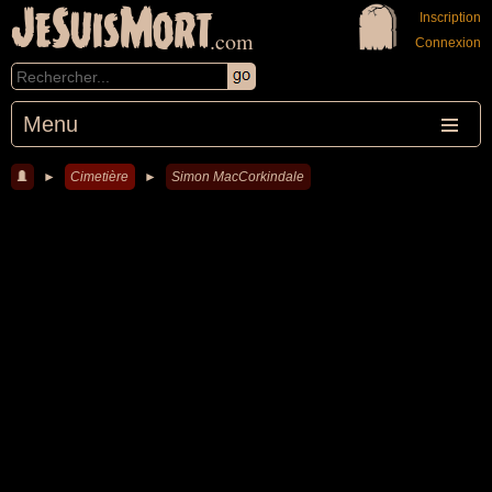
JeSuisMort
Inscription
.com
Connexion
Menu
►
Cimetière
►
Simon MacCorkindale