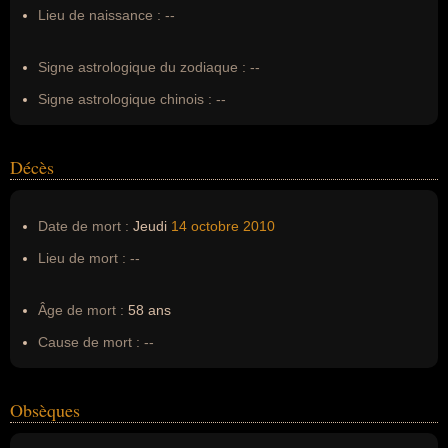
Surnom :
--
Lieu de naissance :
--
Erreurs d'écriture :
Simon Mac Corkindale, Simon
McCorkindale, Simon Mc Corkindale, manimal, Jonathan
Signe astrologique du zodiaque :
--
Chase, Jessy
Signe astrologique chinois :
--
Décès
Date de mort :
Jeudi
14 octobre
2010
Lieu de mort :
--
Âge de mort :
58 ans
Cause de mort :
--
Obsèques