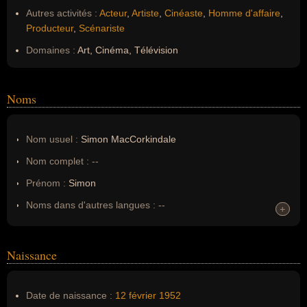
Autres activités :
Acteur
,
Artiste
,
Cinéaste
,
Homme d'affaire
,
Producteur
,
Scénariste
Domaines :
Art, Cinéma, Télévision
Noms
Nom usuel :
Simon MacCorkindale
Nom complet :
--
Prénom :
Simon
Noms dans d'autres langues :
--
+
+
Homonymes :
0
(aucun)
Naissance
Nom de famille :
MacCorkindale
Pseudonyme :
--
Date de naissance :
12 février
1952